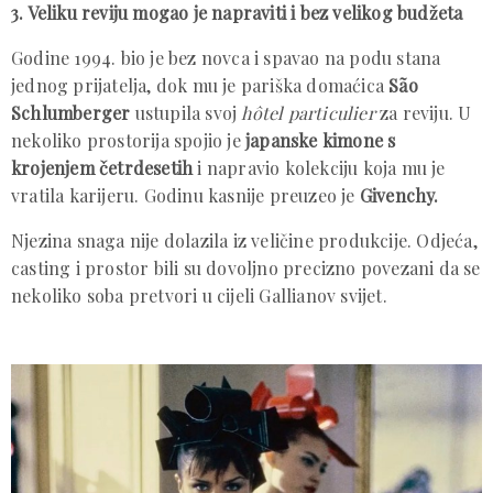
3. Veliku reviju mogao je napraviti i bez velikog budžeta
Godine 1994. bio je bez novca i spavao na podu stana
jednog prijatelja, dok mu je pariška domaćica
São
Schlumberger
ustupila svoj
hôtel particulier
za reviju. U
nekoliko prostorija spojio je
japanske kimone s
krojenjem četrdesetih
i napravio kolekciju koja mu je
vratila karijeru. Godinu kasnije preuzeo je
Givenchy.
Njezina snaga nije dolazila iz veličine produkcije. Odjeća,
casting i prostor bili su dovoljno precizno povezani da se
nekoliko soba pretvori u cijeli Gallianov svijet.