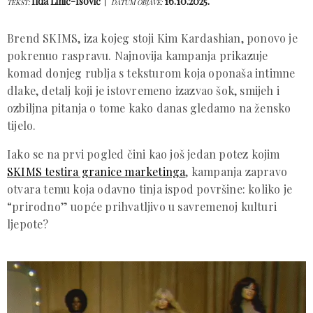
Ilda Lihić-Isović
16.10.2025.
TEKST:
DATUM OBJAVE:
Brend SKIMS, iza kojeg stoji Kim Kardashian, ponovo je
pokrenuo raspravu. Najnovija kampanja prikazuje
komad donjeg rublja s teksturom koja oponaša intimne
dlake, detalj koji je istovremeno izazvao šok, smijeh i
ozbiljna pitanja o tome kako danas gledamo na žensko
tijelo.
Iako se na prvi pogled čini kao još jedan potez kojim
SKIMS testira granice marketinga
, kampanja zapravo
otvara temu koja odavno tinja ispod površine: koliko je
“prirodno” uopće prihvatljivo u savremenoj kulturi
ljepote?