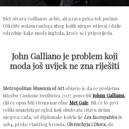
Met otvara Gallianov arhiv, ali prava priča tek počinje.
Otkrijte sedam razloga zbog kojih njegov utjecaj i dalje
određuje kako moda izgleda, kreće se i pripovijeda.
John Galliano je problem koji
moda još uvijek ne zna riješiti
Metropolitan Museum of Art
objavio je da će proljetnu
izložbu Costume Institutea 2027. posvetiti
Johnu Gallianu
,
čiji će opus biti i tema naredne
Met Gale
. Bit će to prvi
veliki muzejski pregled koji obuhvata čitavu širinu
njegova rada, od diplomske kolekcije
Les Incroyables
iz
1984, preko vlastitog brenda,
Givenchyja i Diora
, do