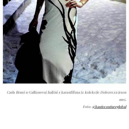
Carla Bruni u Gallianovoj haljini s karanfilima iz kolekcije
Dolores
za jesen
1995.
Foto:
@hautecoutureglobal