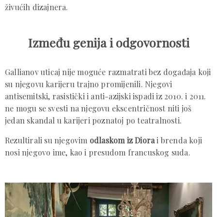
živućih dizajnera.
Između genija i odgovornosti
Gallianov uticaj nije moguće razmatrati bez događaja koji
su njegovu karijeru trajno promijenili. Njegovi
antisemitski, rasistički i anti-azijski ispadi iz 2010. i 2011.
ne mogu se svesti na njegovu ekscentričnost niti još
jedan skandal u karijeri poznatoj po teatralnosti.
Rezultirali su njegovim
odlaskom iz Diora
i brenda koji
nosi njegovo ime, kao i presudom francuskog suda.