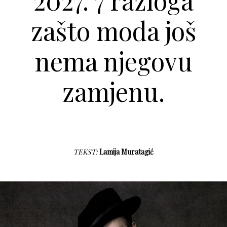
2027. 7 razloga
zašto moda još
nema njegovu
zamjenu.
TEKST:
Lamija Muratagić