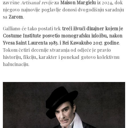
završne
Artisanal revije
za
Maison Margielu
iz 2024, dok
njegovo najnovije poglavlje donosi dvogodišnju saradnju
sa
Zarom
.
Galliano će tako postati tek
treći živući dizajner kojem je
Costume Institute posvetio monografsku izložbu, nakon
Yvesa Saint Laurenta 1983. i Rei Kawakubo 2017. godine
.
Tokom četiri decenije stvaranja od odjeće je pravio
historiju, fikciju, karakter i ponekad gotovo kolektivnu
halucinaciju.