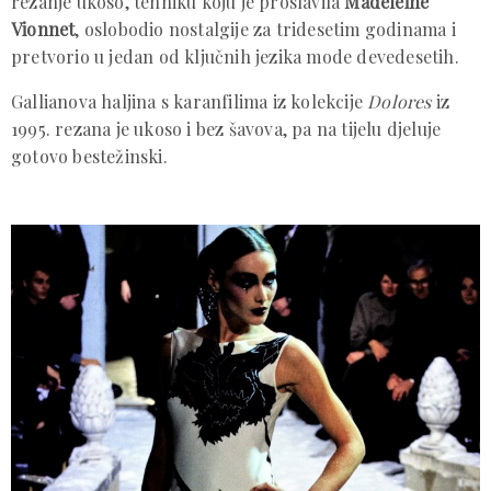
rezanje ukoso, tehniku koju je proslavila
Madeleine
Vionnet
, oslobodio nostalgije za tridesetim godinama i
pretvorio u jedan od ključnih jezika mode devedesetih.
Gallianova haljina s karanfilima iz kolekcije
Dolores
iz
1995. rezana je ukoso i bez šavova, pa na tijelu djeluje
gotovo bestežinski.