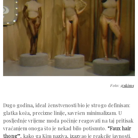
Foto:
@skims
Dugo godina, ideal ženstvenosti bio je strogo definisan:
glatka koža, precizne linije, savršen minimalizam. U
posljednje vrijeme moda počinje reagovati na taj pritisak
vraćanjem onoga što je nekad bilo potisnuto.
“Faux hair
thong”
, kako ga Kim naziva, izazvao je reakcije javnosti.