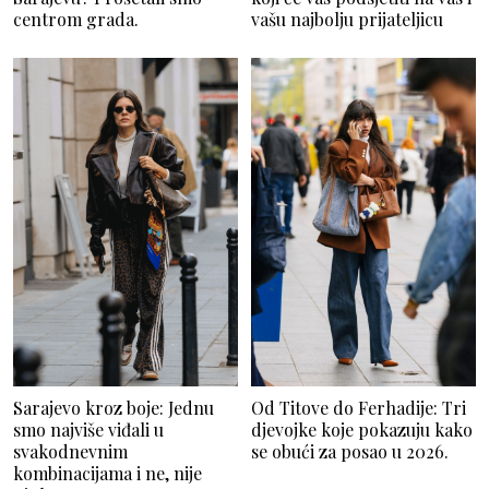
centrom grada.
vašu najbolju prijateljicu
Sarajevo kroz boje: Jednu
Od Titove do Ferhadije: Tri
smo najviše viđali u
djevojke koje pokazuju kako
svakodnevnim
se obući za posao u 2026.
kombinacijama i ne, nije