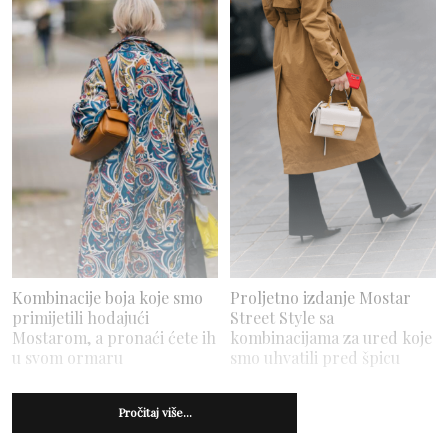
Kombinacije boja koje smo
Proljetno izdanje Mostar
primijetili hodajući
Street Style sa
Mostarom, a pronaći ćete ih
kombinacijama za ured koje
u svom ormaru
smo uhvatili pred špicu
Pročitaj više...