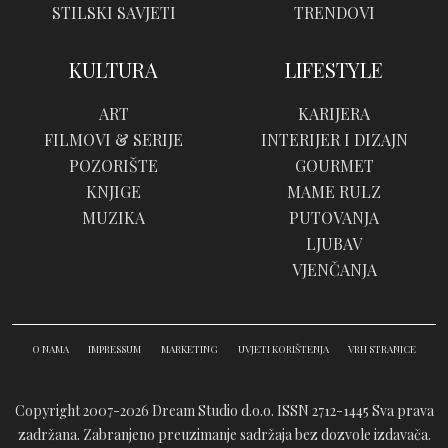
STILSKI SAVJETI
TRENDOVI
KULTURA
LIFESTYLE
ART
KARIJERA
FILMOVI & SERIJE
INTERIJER I DIZAJN
POZORIŠTE
GOURMET
KNJIGE
MAME RULZ
MUZIKA
PUTOVANJA
LJUBAV
VJENČANJA
O NAMA
IMPRESSUM
MARKETING
UVJETI KORIŠTENJA
VRH STRANICE
Copyright 2007-2026 Dream Studio d.o.o. ISSN 2712-1445
Sva prava
zadržana. Zabranjeno preuzimanje sadržaja bez dozvole izdavača.