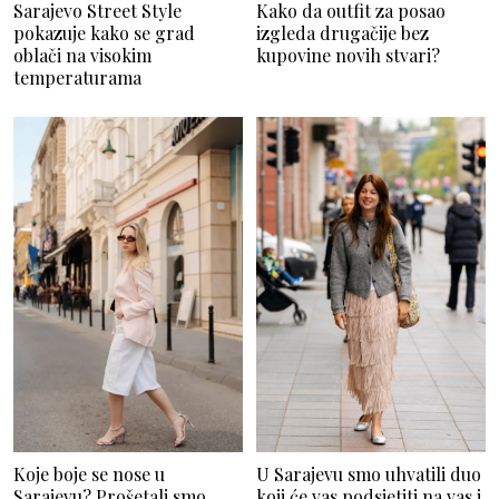
Sarajevo Street Style
Kako da outfit za posao
pokazuje kako se grad
izgleda drugačije bez
oblači na visokim
kupovine novih stvari?
temperaturama
Koje boje se nose u
U Sarajevu smo uhvatili duo
Sarajevu? Prošetali smo
koji će vas podsjetiti na vas i