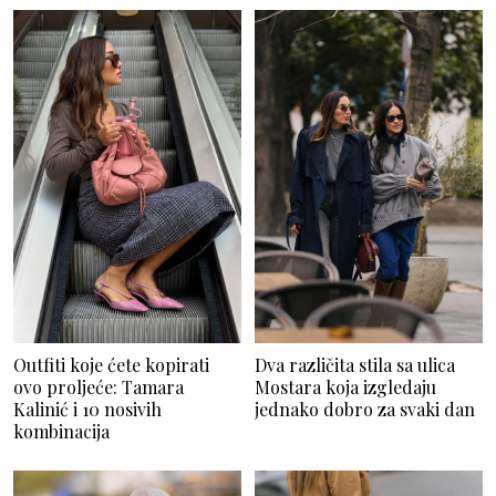
Outfiti koje ćete kopirati
Dva različita stila sa ulica
ovo proljeće: Tamara
Mostara koja izgledaju
Kalinić i 10 nosivih
jednako dobro za svaki dan
kombinacija