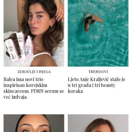
ZDRAVLJE I NJEGA
TRENDOVI
Balea ima novi trio
Ljeto Anje Kraljević stalo je
inspirisan korejskim
u tri grada i tri beauty
skincareom. PDRN serum se
koraka
već izdvaja.
MAKEUP
MAKEUP