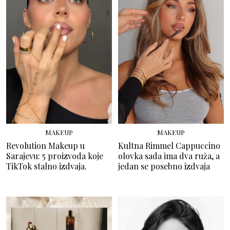
MAKEUP
MAKEUP
Revolution Makeup u
Kultna Rimmel Cappuccino
Sarajevu: 5 proizvoda koje
olovka sada ima dva ruža, a
TikTok stalno izdvaja.
jedan se posebno izdvaja
TRENDOVI
TRENDOVI