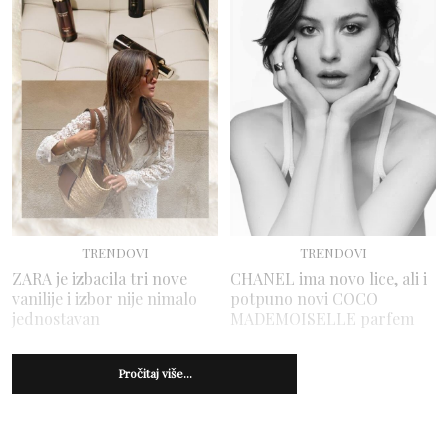
TRENDOVI
TRENDOVI
ZARA je izbacila tri nove
CHANEL ima novo lice, ali i
vanilije i izbor nije nimalo
potpuno novi COCO
jednostavan
MADEMOISELLE parfem
Pročitaj više...