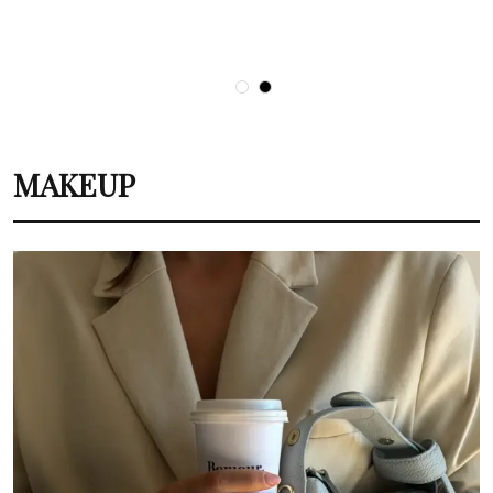
minuta.
konačno prestale nositi
pola nesesera na put?
MAKEUP