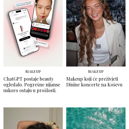
MAKEUP
MAKEUP
ChatGPT postaje beauty
Makeup koji će preživjeti
ogledalo. Pogrešne nijanse
Dinine koncerte na Koševu
uskoro ostaju u prošlosti.
ZDRAVLJE I NJEGA
TRENDOVI