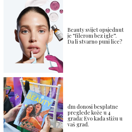
Beauty svijet opsjednut
je “filerom bez igle”.
Da li stvarno puni lice?
dm donosi besplatne
preglede kože u 4
grada: Evo kada stižu u
vaš grad.