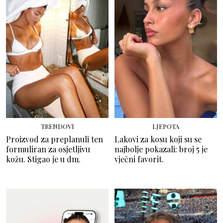
TRENDOVI
LJEPOTA
Proizvod za preplanuli ten
Lakovi za kosu koji su se
formuliran za osjetljivu
najbolje pokazali: broj 5 je
kožu. Stigao je u dm.
vječni favorit.
MAKEUP
MAKEUP