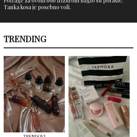
Potrage za ovom bob frizurom naglo su porasle.
Tanka kosa je posebno voli.
TRENDING
LJEPOTA
MAKEUP