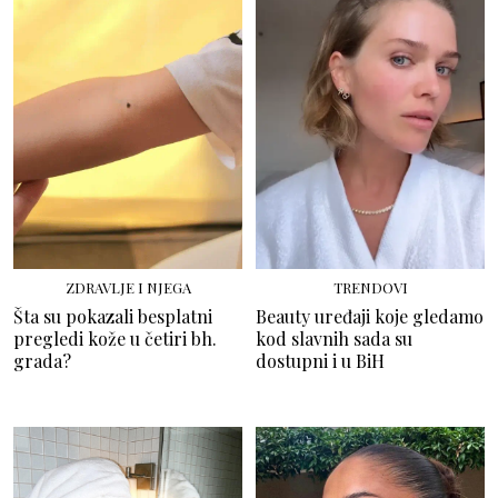
ZDRAVLJE I NJEGA
TRENDOVI
Šta su pokazali besplatni
Beauty uređaji koje gledamo
pregledi kože u četiri bh.
kod slavnih sada su
grada?
dostupni i u BiH
TRENDOVI
LJEPOTA