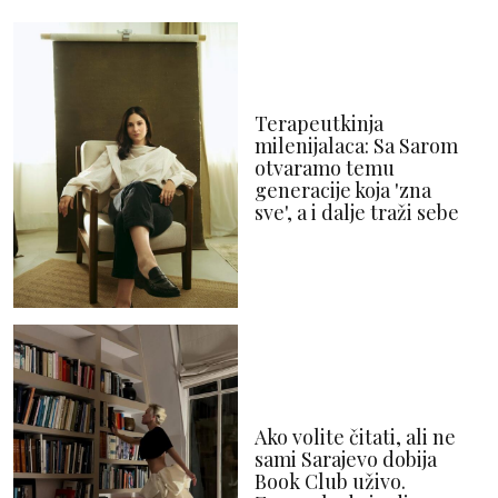
Terapeutkinja
milenijalaca: Sa Sarom
otvaramo temu
generacije koja 'zna
sve', a i dalje traži sebe
Ako volite čitati, ali ne
sami Sarajevo dobija
Book Club uživo.