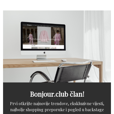
Bonjour.club član!
Prvi otkrijte najnovije trendove, ekskluzivne vijesti,
najbolje shopping preporuke i pogled u backstage