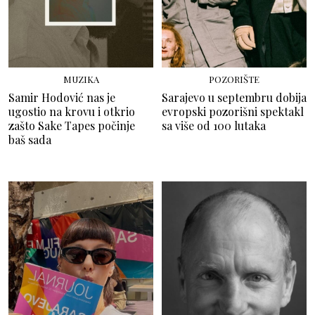
MUZIKA
POZORIŠTE
Samir Hodović nas je
Sarajevo u septembru dobija
ugostio na krovu i otkrio
evropski pozorišni spektakl
zašto Sake Tapes počinje
sa više od 100 lutaka
baš sada
FILMOVI & SERIJE
FILMOVI & SERIJE