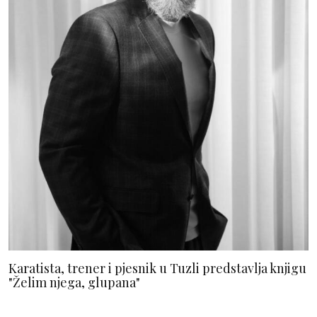
Karatista, trener i pjesnik u Tuzli predstavlja knjigu
"Želim njega, glupana"