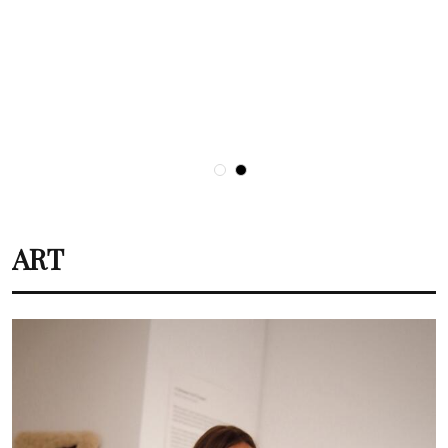
FILMOVI & SERIJE
Donosimo pregled svih
filmova u konkurenciji za
ART
nagrade Srce Sarajeva
Plan za vikend u Sarajevu?
Imamo nekoliko boljih
ideja od „vidjet ćemo“.
ART