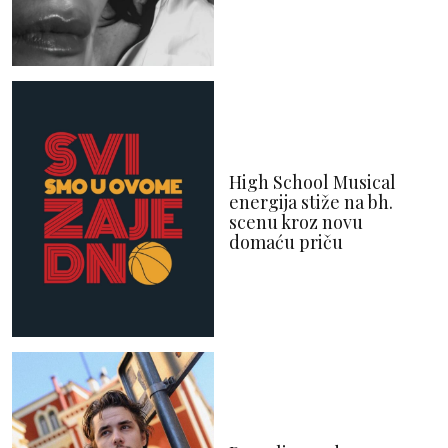
High School Musical
energija stiže na bh.
scenu kroz novu
domaću priču