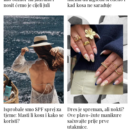
nosit ćemo je cijeli juli
kad kosa ne sarađuje
Isprobale smo SPF sprej za
Dres je spreman, ali nokti?
tjeme: Masti li kosu i kako se
Ove plavo-žute manikure
koristi?
sačuvajte prije prve
utakmice.