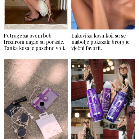
Potrage za ovom bob
Lakovi za kosu koji su se
frizurom naglo su porasle.
najbolje pokazali: broj 5 je
Tanka kosa je posebno voli.
vječni favorit.