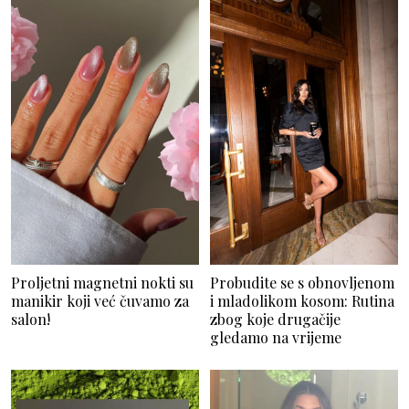
Proljetni magnetni nokti su
Probudite se s obnovljenom
manikir koji već čuvamo za
i mladolikom kosom: Rutina
salon!
zbog koje drugačije
gledamo na vrijeme