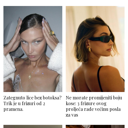
Zategnuto lice bez botoksa?
Ne morate promijeniti boju
Trik je u frizuri od 2
kose: 3 frizure ovog
pramena.
proljeća rade većinu posla
za vas