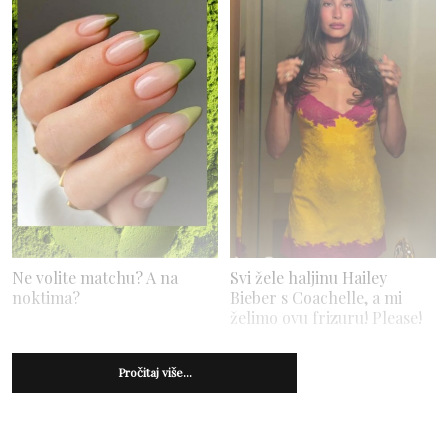
Ne volite matchu? A na
Svi žele haljinu Hailey
noktima?
Bieber s Coachelle, a mi
želimo ovu frizuru! Please!
Pročitaj više...