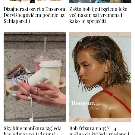
Dizajnerski osvrt s Ensarom
Zašto bob ljeti izgleda loše
Dervišbegovićem počinje uz
već nakon sat vremena i
Schiaparelli
kako to spriječiti
Sky blue manikura izgleda
Bob frizura na 35°C: 4
kao odmor na Jadranu i
načina da izgleda sređeno i