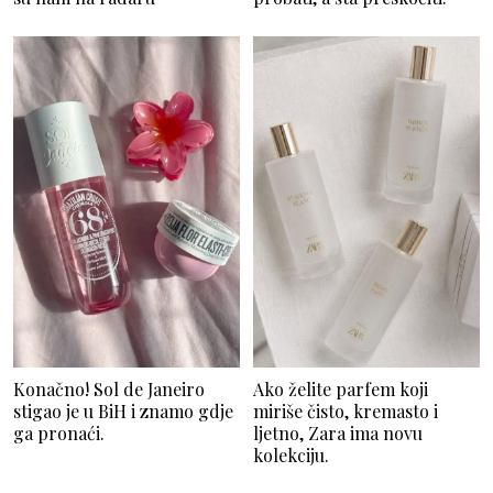
Konačno! Sol de Janeiro
Ako želite parfem koji
stigao je u BiH i znamo gdje
miriše čisto, kremasto i
ga pronaći.
ljetno, Zara ima novu
kolekciju.