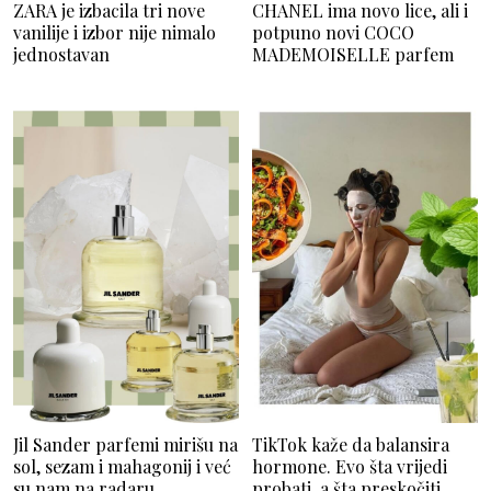
ZARA je izbacila tri nove
CHANEL ima novo lice, ali i
vanilije i izbor nije nimalo
potpuno novi COCO
jednostavan
MADEMOISELLE parfem
Jil Sander parfemi mirišu na
TikTok kaže da balansira
sol, sezam i mahagonij i već
hormone. Evo šta vrijedi
su nam na radaru
probati, a šta preskočiti.