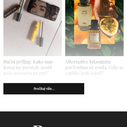
Ručni prtljag: Kako smo
Alternative luksuznim
konačno prestale nositi
parfemima su svuda. Gdje se
pola nesesera na put?
razlika ipak osjeti?
Pročitaj više...