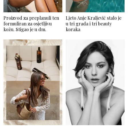
Proizvod za preplanuli ten
Ljeto Anje Kraljević stalo je
formuliran za osjetljivu
u tri grada i tri beauty
kožu. Stigao je u dm.
koraka