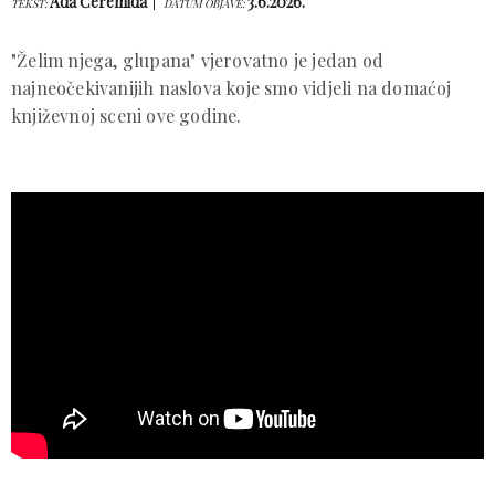
Ada Ćeremida
3.6.2026.
TEKST:
DATUM OBJAVE:
"Želim njega, glupana" vjerovatno je jedan od
najneočekivanijih naslova koje smo vidjeli na domaćoj
književnoj sceni ove godine.