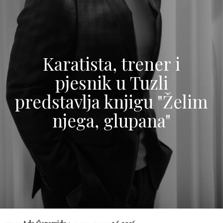
Karatista, trener i
pjesnik u Tuzli
predstavlja knjigu "Želim
njega, glupana"