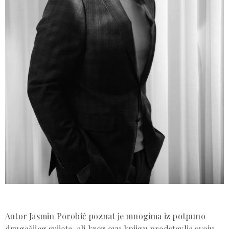
Autor Jasmin Porobić poznat je mnogima iz potpuno
drugačijeg svijeta, ali kroz ovu knjigu predstavlja svoju