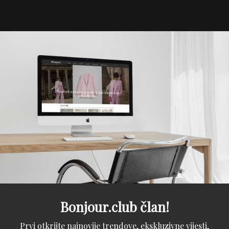
Bonjour.club član!
Prvi otkrijte najnovije trendove, ekskluzivne vijesti,