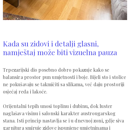
Kada su zidovi i detalji glasni,
namještaj može biti vizuelna pauza
Trpezarijski dio posebno dobro pokazuje kako se
balansira prostor pun umjetnosti i boje. Bijeli sto i stolice
ne pokušavaju se takmičiti sa slikama, već daju prostoriji
osjećaj reda i lakoće.
Orijentalni tepih unosi toplinu i dubinu, dok luster
naglašava visinu i salonski karakter austrougarskog
stana. Isti princip nastavlja se i u dnevnoj zoni, gdje siva
garnitura smiruje zidove ispunjene umjetninama i