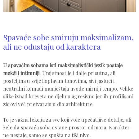
Spavaće sobe smiruju maksimalizam,
ali ne odustaju od karaktera
U spavaćim sobama isti maksimalistički jezik postaje
mekši i intimniji.
Umjetnost je i dalje prisutna, ali
posteljina u svijetloplavim tonovima, sivi jastuci i
neutralni komadi namještaja uvode mirniji tempo. Velike
slike iznad kreveta ne djeluju agresivno jer ih profilisani
zidovi već pretvaraju u dio arhitekture.
To je važna lekcija za sve koji vole upečatljive detalje, ali
žele da spavaća soba ostane prostor odmora. Karakter
ne nestaje, samo se spušta na tiši nivo.