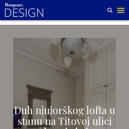
Duh njujorškog lofta u
stanu na Titovoj ulici