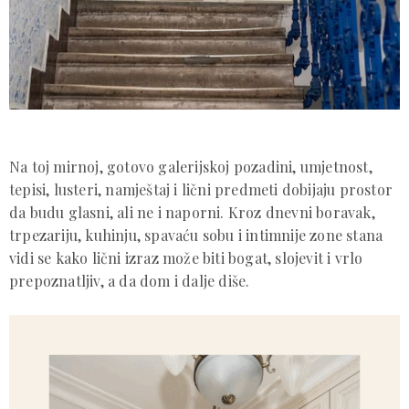
Na toj mirnoj, gotovo galerijskoj pozadini, umjetnost,
tepisi, lusteri, namještaj i lični predmeti dobijaju prostor
da budu glasni, ali ne i naporni. Kroz dnevni boravak,
trpezariju, kuhinju, spavaću sobu i intimnije zone stana
vidi se kako lični izraz može biti bogat, slojevit i vrlo
prepoznatljiv, a da dom i dalje diše.