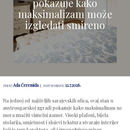
pokazuje kako
maksimalizam može
izgledati smireno
Ada Ćeremida
12.7.2026.
TEKST:
DATUM OBJAVE:
Na jednoj od najživljih sarajevskih ulica, ovaj stan u
austrougarskoj zgradi pokazuje kako maksimalizam ne
mora značiti vizuelni zamor. Visoki plafoni, bijela
stolarija, umjetnost i slojevi tekstura stvaraju interijer
koji je pun karaktera, ali i iznenađujuće miran.