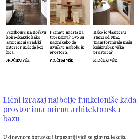
Penthouse na Koševu
Nemate mjesta za
Kako je vlasnica u
koji pokazuje kako
trpezariju? Ovo su
stanu od 75m2
savremeni gradski
načini kako da
transformisala malu
interijer izgleda bez
izvučete najbolje iz
kuhinju bez viška
kiča
prostora.
prostora?
PROČITAJ VIŠE
PROČITAJ VIŠE
PROČITAJ VIŠE
Lični izrazaj najbolje funkcioniše kada
prostor ima mirnu arhitektonsku
bazu
U dnevnom boravku i trpezariji vidi se glavna lekcija