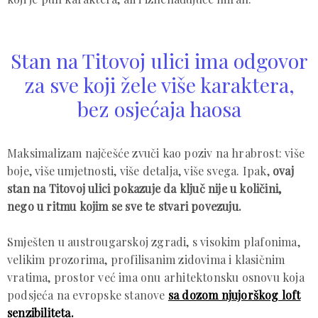
Stan na Titovoj ulici ima odgovor
za sve koji žele više karaktera,
bez osjećaja haosa
Maksimalizam najčešće zvuči kao poziv na hrabrost: više
boje, više umjetnosti, više detalja, više svega. Ipak,
ovaj
stan na Titovoj ulici pokazuje da ključ nije u količini,
nego u ritmu kojim se sve te stvari povezuju.
Smješten u austrougarskoj zgradi, s visokim plafonima,
velikim prozorima, profilisanim zidovima i klasičnim
vratima, prostor već ima onu arhitektonsku osnovu koja
podsjeća na evropske stanove
sa dozom njujorškog loft
senzibiliteta.