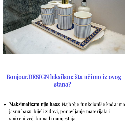
Bonjour.DESIGN leksikon: šta učimo iz ovog
stana?
Maksimalizam nije haos:
Najbolje funkcioniše kada ima
jasnu bazu: bijeli zidovi, ponavljanje materijala i
smireni veći komadi namještaja.