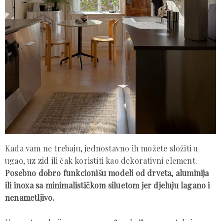
Kada vam ne trebaju, jednostavno ih možete složiti u
ugao, uz zid ili čak koristiti kao dekorativni element.
Posebno dobro funkcionišu modeli od drveta, aluminija
ili inoxa sa minimalističkom siluetom jer djeluju lagano i
nenametljivo.