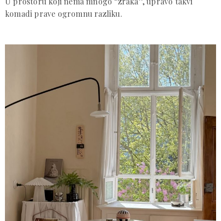
U prostoru koji nema mnogo “zraka”, upravo takvi
komadi prave ogromnu razliku.