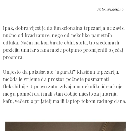
Foto:
@ildelfino_
Ipak, dobra vijest je da funkcionalna trpezarija ne zavisi
nužno od kvadrature, nego od nekoliko pametnih
odluka. Način na koji birate oblik stola, tip sjedenja ili
poziciju unutar stana može potpuno promijeniti osjećaj
prostora.
Umjesto da pokušavate “ugurati” klasičnu trpezariju,
možda je vrijeme da prostor počnete posmatrati
fleksibilnije. Upravo zato izdvajamo nekoliko ideja koje
mogu pomoći da i mali stan dobije mjesto za jutarnju
kafu, večeru s prijateljima ili laptop tokom radnog dana.