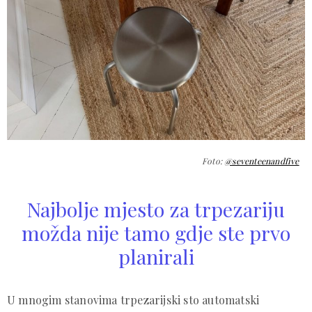
Foto:
@seventeenandfive
Najbolje mjesto za trpezariju
možda nije tamo gdje ste prvo
planirali
U mnogim stanovima trpezarijski sto automatski