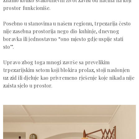
znamo koliko svakodnevni život zavisi od načina na koji
prostor funkcioniše.
Posebno u stanovima u našem regionu, trpezarija često
nije zasebna prostorija nego dio kuhinje, dnevnog
boravka ili jednostavno “ono mjesto gdje uspije stati
sto”.
Upravo zbog toga mnogi završe sa prevelikim
trpezarijskim setom koji blokira prolaz, stoji naslonjen
uz zid ili djeluje kao privremeno rješenje koje nikada nije
zaista sjelo u prostor.