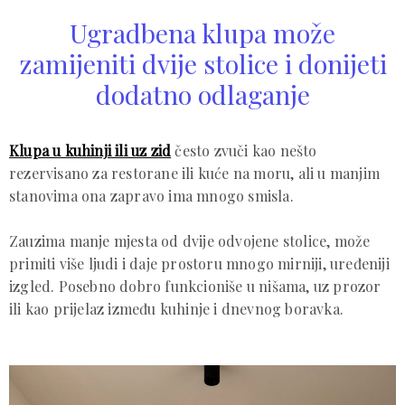
Ugradbena klupa može
zamijeniti dvije stolice i donijeti
dodatno odlaganje
Klupa u kuhinji ili uz zid
često zvuči kao nešto
rezervisano za restorane ili kuće na moru, ali u manjim
stanovima ona zapravo ima mnogo smisla.
Zauzima manje mjesta od dvije odvojene stolice, može
primiti više ljudi i daje prostoru mnogo mirniji, uređeniji
izgled. Posebno dobro funkcioniše u nišama, uz prozor
ili kao prijelaz između kuhinje i dnevnog boravka.