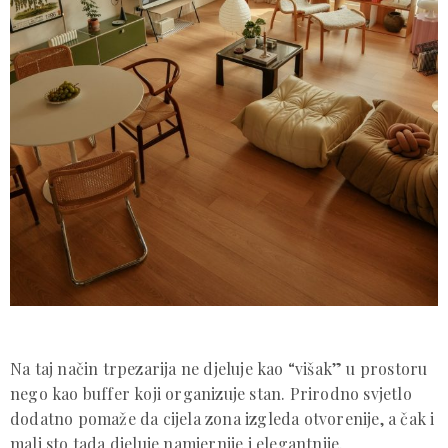
Na taj način trpezarija ne djeluje kao “višak” u prostoru
nego kao buffer koji organizuje stan. Prirodno svjetlo
dodatno pomaže da cijela zona izgleda otvorenije, a čak i
mali sto tada djeluje namjernije i elegantnije.