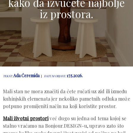
kako da izvučete najbolje
iz prostora.
Ada Ćeremida
17.5.2026.
TEKST:
DATUM OBJAVE:
Mali stan ne mora značiti da ćete ručati uz zid ili između
kuhinjskih elemenata jer nekoliko pametnih odluka može
potpuno promijeniti način na koji koristite prostor.
Mali životni prostori
već dugo su jedna od tema kojoj se
stalno vraćamo na Bonjour.DESIGN-u, upravo zato što