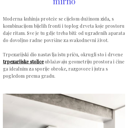
mirno
Moderna kuhinja proteže se cijelom dužinom zida, s
kombinacijom bijelih fronti i toplog drveta koje prostoru
daje ritam. Sve je tu gdje treba biti: od ugrađenih aparata
do dovoljno radne površine za svakodnevni život.
Trpezarijski dio nastavlja istu priču, okrugli sto i drvene
trpezarijske stolice
ublažavaju geometriju prostora i čine
ga idealnim za sporije obroke, razgovore i jutra s
pogledom prema gradu.