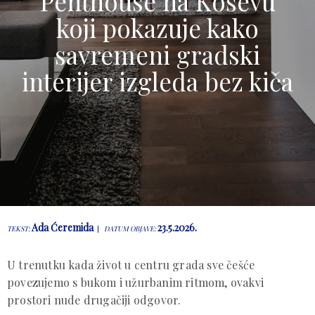
Penthouse na Koševu
koji pokazuje kako
savremeni gradski
interijer izgleda bez kiča
Ada Ćeremida
23.5.2026.
TEKST:
DATUM OBJAVE:
U trenutku kada život u centru grada sve češće
povezujemo s bukom i užurbanim ritmom, ovakvi
prostori nude drugačiji odgovor.