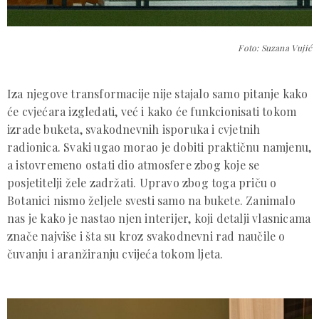
Foto: Suzana Vujić
Iza njegove transformacije nije stajalo samo pitanje kako
će cvjećara izgledati, već i kako će funkcionisati tokom
izrade buketa, svakodnevnih isporuka i cvjetnih
radionica. Svaki ugao morao je dobiti praktičnu namjenu,
a istovremeno ostati dio atmosfere zbog koje se
posjetitelji žele zadržati. Upravo zbog toga priču o
Botanici nismo željele svesti samo na bukete. Zanimalo
nas je kako je nastao njen interijer, koji detalji vlasnicama
znače najviše i šta su kroz svakodnevni rad naučile o
čuvanju i aranžiranju cvijeća tokom ljeta.