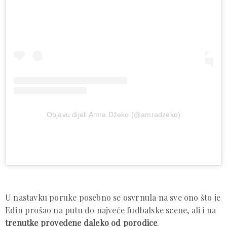
Objavu dijeli Amra Džeko (@amradzeko)
U nastavku poruke posebno se osvrnula na sve ono što je
Edin prošao na putu do najveće fudbalske scene, ali i na
trenutke provedene daleko od porodice
.