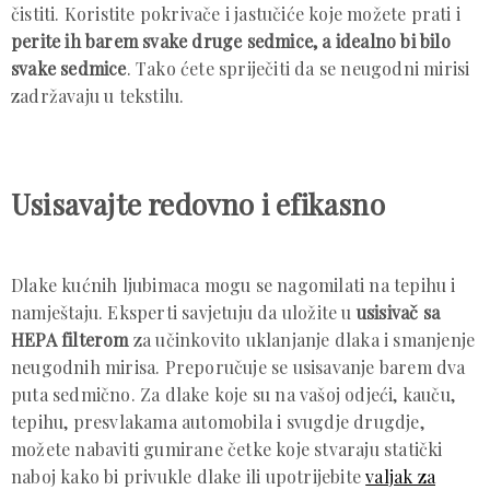
čistiti. Koristite pokrivače i jastučiće koje možete prati i
perite ih barem svake druge sedmice, a idealno bi bilo
svake sedmice
. Tako ćete spriječiti da se neugodni mirisi
zadržavaju u tekstilu.
Usisavajte redovno i efikasno
Dlake kućnih ljubimaca mogu se nagomilati na tepihu i
namještaju. Eksperti savjetuju da uložite u
usisivač sa
HEPA filterom
za učinkovito uklanjanje dlaka i smanjenje
neugodnih mirisa. Preporučuje se usisavanje barem dva
puta sedmično. Za dlake koje su na vašoj odjeći, kauču,
tepihu, presvlakama automobila i svugdje drugdje,
možete nabaviti gumirane četke koje stvaraju statički
naboj kako bi privukle dlake ili upotrijebite
valjak za