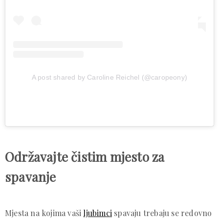
A post shared by Caroline Reichel (@caropeony)
Održavajte čistim mjesto za
spavanje
Mjesta na kojima vaši
ljubimci
spavaju trebaju se redovno