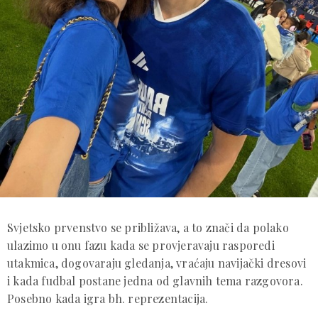
Svjetsko prvenstvo se približava, a to znači da polako
ulazimo u onu fazu kada se provjeravaju rasporedi
utakmica, dogovaraju gledanja, vraćaju navijački dresovi
i kada fudbal postane jedna od glavnih tema razgovora.
Posebno kada igra bh. reprezentacija.