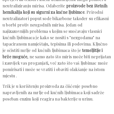
neutraliziranju mirisa. Odaberite
proizvode bez štetnih
hemikalija koji su sigurni za kućne ljubimce
. Prirodni
neutralizatori poput sode bikarbone također su efikasni
u borbi protiv neugodnih mirisa. Jedan od
najizazovnijih problema s kojim se suočavaju vlasnici
kućnih ljubimaca je kako se nositi s "nezgodama" na
tapaciranom namještaju, tepisima ili podovima. Ključno
je očistiti mrlje od kućnih ljubimaca što je
temeljitije i
brže moguće
, ne samo zato što miris može biti neprijatan
i zauvijek vas proganjati, već zato što vaš ljubimac može
pomirisati i može se vratiti i obaviti olakšanje na istom
mjestu .
Trik je u korištenju proizvoda za čišćenje posebno
napravljenih za mrlje od kućnih ljubimaca koji sadrže
poseban enzim koji reagira na bakterije u urinu.