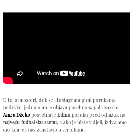
U toj atmosferi, dok se i Instagram puni porukama
podrške, jedna nam je objava posebno zapala za oko.
Amra Džeko
posvetila je
Edinu
poruku pred odlazak na
najveću fudbalsku scenu
, a ako je niste vidjeli, izdvajamo
dio koji je i nas zaustavio u scrollanju.