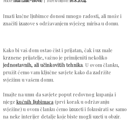
Ilda Lihić-Isović
16.8.2024.
TEKST:
DATUM OBJAVE:
Imati kućne ljubimce donosi mnogo radosti, ali može i
značiti izazove s održavanjem svježeg mirisa u domu.
Kako bi vaš dom ostao čist i prijatan, čak i uz male
krznene prijatelje, važno je primijeniti nekoliko
jednostavnih, ali učinkovitih tehnika
. U ovom članku,
pružit ćemo vam ključne savjete kako da zadržite
svježinu u vašem domu.
Imajte na umu da savjete poput redovnog kupanja i
njege
kućnih ljubimaca
(prvi korak u održavanju
svježine) u ovom članku ćemo izuzeti i fokusirati se samo
na neke interijer detalje koje biste mogli uzeti u obzir.