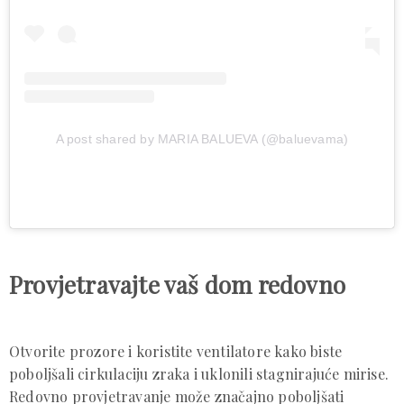
A post shared by MARIA BALUEVA (@baluevama)
Provjetravajte vaš dom redovno
Otvorite prozore i koristite ventilatore kako biste
poboljšali cirkulaciju zraka i uklonili stagnirajuće mirise.
Redovno provjetravanje može značajno poboljšati