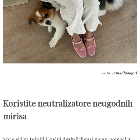
Foto:
@matildadjerf
Koristite neutralizatore neugodnih
mirisa
Sprejevi za tekstil i kućni dezinficijensi mogu pomoći u