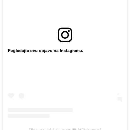
Pogledajte ovu objavu na Instagramu.
Objavu dijeli Lis Lopes 👑 (@lislopees)