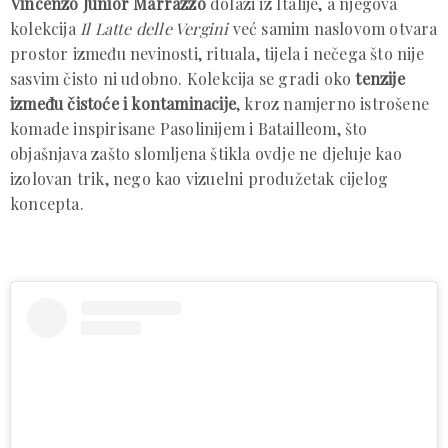
Vincenzo Junior Marrazzo
dolazi iz Italije, a njegova
kolekcija
Il Latte delle Vergini
već samim naslovom otvara
prostor između nevinosti, rituala, tijela i nečega što nije
sasvim čisto ni udobno. Kolekcija se gradi oko
tenzije
između čistoće i kontaminacije
, kroz namjerno istrošene
komade inspirisane Pasolinijem i Batailleom, što
objašnjava zašto slomljena štikla ovdje ne djeluje kao
izolovan trik, nego kao vizuelni produžetak cijelog
koncepta.