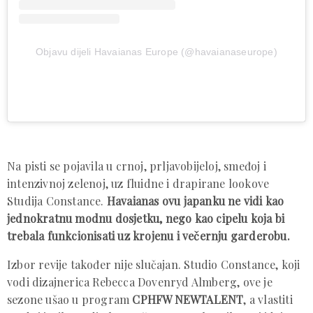
Objavu dijeli Havaianas Europe (@havaianaseurope)
Na pisti se pojavila u crnoj, prljavobijeloj, smeđoj i
intenzivnoj zelenoj, uz fluidne i drapirane lookove
Studija Constance.
Havaianas ovu japanku ne vidi kao
jednokratnu modnu dosjetku, nego kao cipelu koja bi
trebala funkcionisati uz krojenu i večernju garderobu.
Izbor revije također nije slučajan. Studio Constance, koji
vodi dizajnerica Rebecca Dovenryd Almberg, ove je
sezone ušao u program
CPHFW NEWTALENT
, a vlastiti