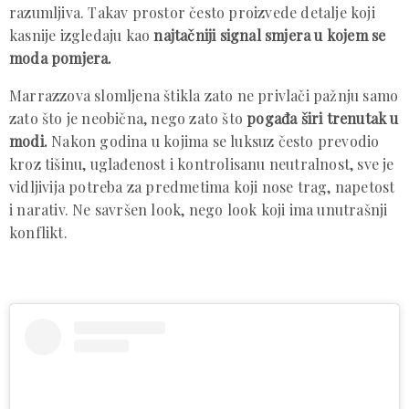
razumljiva. Takav prostor često proizvede detalje koji
kasnije izgledaju kao
najtačniji signal smjera u kojem se
moda pomjera.
Marrazzova slomljena štikla zato ne privlači pažnju samo
zato što je neobična, nego zato što
pogađa širi trenutak u
modi.
Nakon godina u kojima se luksuz često prevodio
kroz tišinu, uglađenost i kontrolisanu neutralnost, sve je
vidljivija potreba za predmetima koji nose trag, napetost
i narativ. Ne savršen look, nego look koji ima unutrašnji
konflikt.