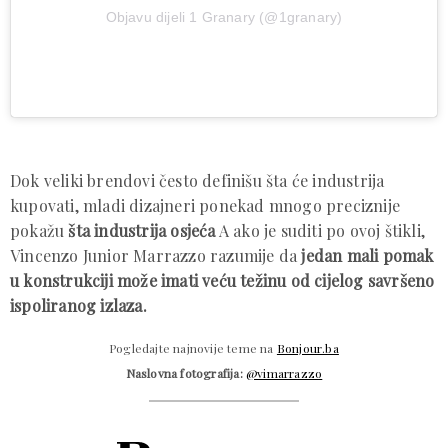
Objavu dijeli 1 Granary (@1granary)
Dok veliki brendovi često definišu šta će industrija
kupovati, mladi dizajneri ponekad mnogo preciznije
pokažu
šta industrija osjeća
A ako je suditi po ovoj štikli,
Vincenzo Junior Marrazzo razumije da
jedan mali pomak
u konstrukciji može imati veću težinu od cijelog savršeno
ispoliranog izlaza.
Pogledajte najnovije teme na
Bonjour.ba
Naslovna fotografija:
@vimarrazzo