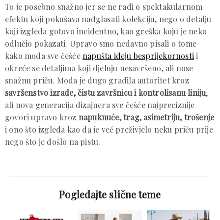
To je posebno snažno jer se ne radi o spektakularnom
efektu koji pokušava nadglasati kolekciju, nego o detalju
koji izgleda gotovo incidentno, kao greška koju je neko
odlučio pokazati. Upravo smo nedavno pisali o tome
kako moda sve češće
napušta ideju besprijekornosti
i
okreće se detaljima koji djeluju nesavršeno, ali nose
snažnu priču. Moda je dugo gradila autoritet kroz
savršenstvo izrade, čistu završnicu i kontrolisanu liniju
,
ali nova generacija dizajnera sve češće najpreciznije
govori upravo kroz
napuknuće, trag, asimetriju, trošenje
i ono što izgleda kao da je već preživjelo neku priču prije
nego što je došlo na pistu.
Pogledajte slične teme