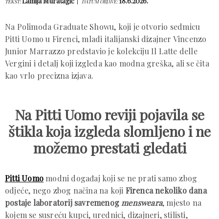
Lamija Muratagić
18.6.2026.
TEKST:
DATUM OBJAVE:
Na Polimoda Graduate Showu, koji je otvorio sedmicu
Pitti Uomo u Firenci, mladi italijanski dizajner Vincenzo
Junior Marrazzo predstavio je kolekciju Il Latte delle
Vergini i detalj koji izgleda kao modna greška, ali se čita
kao vrlo precizna izjava.
Na Pitti Uomo reviji pojavila se
štikla koja izgleda slomljeno i ne
možemo prestati gledati
Pitti Uomo
modni događaj koji se ne prati samo zbog
odjeće, nego zbog načina na koji
Firenca nekoliko dana
postaje laboratorij savremenog
mensweara
, mjesto na
kojem se susreću kupci, urednici, dizajneri, stilisti,