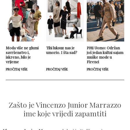
Moda više ne glumi
Tihi luksuz nas je
Pitti Uomo: Održan
savršenstvo i,
umorio. I šta sad?
još jedan kultni sajam
iskreno, bilo je
muške mode u
vrijeme
Firenci
PROČITAJ VIŠE
PROČITAJ VIŠE
PROČITAJ VIŠE
Zašto je Vincenzo Junior Marrazzo
ime koje vrijedi zapamtiti