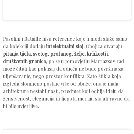
Pasolini i Bataille nisu reference koje u modi služe samo
da kolekciji dodaju
intelektualni sloj.
Obojica otvaraju
pitanja tijela, svetog, profanog, želje, krhkosti i
društvenih granica
, pa se u tom svjetlu Marrazzov rad
može čitati kao pokušaj da odjeća ne bude površina za
uljepšavanje, nego prostor konflikta. Zato štikla koja
izgleda slomljeno postaje više od obuće: ona je mala
arhitektura nestabilnosti, predmet koji odbija ideju da
ženstvenost, elegancija ili ljepota moraju stajati ravno da
bi bile uvjerljive.