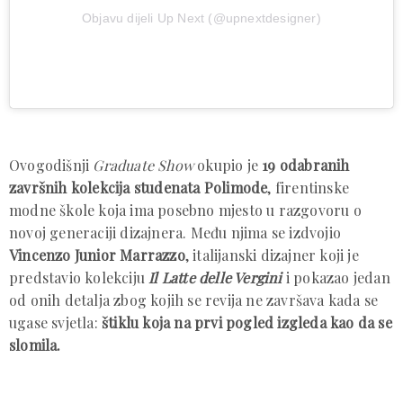
Objavu dijeli Up Next (@upnextdesigner)
Ovogodišnji
Graduate Show
okupio je
19 odabranih
završnih kolekcija studenata Polimode
, firentinske
modne škole koja ima posebno mjesto u razgovoru o
novoj generaciji dizajnera. Među njima se izdvojio
Vincenzo Junior Marrazzo
, italijanski dizajner koji je
predstavio kolekciju
Il Latte delle Vergini
i pokazao jedan
od onih detalja zbog kojih se revija ne završava kada se
ugase svjetla:
štiklu koja na prvi pogled izgleda kao da se
slomila.