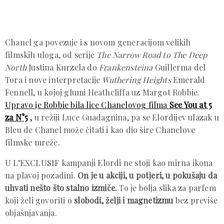
Chanel ga povezuje i s novom generacijom velikih
filmskih uloga, od serije
The Narrow Road to The Deep
North
Justina Kurzela do
Frankensteina
Guillerma del
Tora i nove interpretacije
Wuthering Heights
Emerald
Fennell, u kojoj glumi Heathcliffa uz Margot Robbie.
Upravo je Robbie bila lice Chanelovog filma
See You at 5
za N°5
,
u režiji Luce Guadagnina, pa se Elordijev ulazak u
Bleu de Chanel može čitati i kao dio šire Chanelove
filmske mreže.
U L’EXCLUSIF kampanji Elordi ne stoji kao mirna ikona
na plavoj pozadini.
On je u akciji, u potjeri, u pokušaju da
uhvati nešto što stalno izmiče.
To je bolja slika za parfem
koji želi govoriti o
slobodi, želji i magnetizmu
bez previše
objašnjavanja.