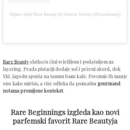
Objavu dijeli Rare Beauty by Selena Gomez (@rarebeauty)
Rare Beauty
slatkoću čini svjetlijom i podatnijom za
layering. Prada pistaciji dodaje sol i prženi akord, dok
YSL jagodu spušta na tamnu bazu kafe. Povezuje ih manje
ono kako mirišu, a više odluka da poznatim
gourmand
notama promijene kontekst
.
Rare Beginnings izgleda kao novi
parfemski favorit Rare Beautyja