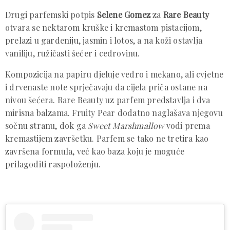
Drugi parfemski potpis
Selene Gomez
za
Rare Beauty
otvara se nektarom kruške i kremastom pistacijom,
prelazi u gardeniju, jasmin i lotos, a na koži ostavlja
vaniliju, ružičasti šećer i cedrovinu.
Kompozicija na papiru djeluje vedro i mekano, ali cvjetne
i drvenaste note sprječavaju da cijela priča ostane na
nivou šećera. Rare Beauty uz parfem predstavlja i dva
mirisna balzama. Fruity Pear dodatno naglašava njegovu
sočnu stranu, dok ga
Sweet Marshmallow
vodi prema
kremastijem završetku. Parfem se tako ne tretira kao
završena formula, već kao baza koju je moguće
prilagoditi raspoloženju.