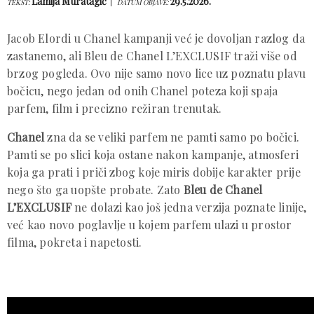
Lamija Muratagić
29.5.2026.
TEKST:
DATUM OBJAVE:
Jacob Elordi u Chanel kampanji već je dovoljan razlog da
zastanemo, ali Bleu de Chanel L’EXCLUSIF traži više od
brzog pogleda. Ovo nije samo novo lice uz poznatu plavu
bočicu, nego jedan od onih Chanel poteza koji spaja
parfem, film i precizno režiran trenutak.
Chanel
zna da se veliki parfem ne pamti samo po bočici.
Pamti se po slici koja ostane nakon kampanje, atmosferi
koja ga prati i priči zbog koje miris dobije karakter prije
nego što ga uopšte probate. Zato
Bleu de Chanel
L’EXCLUSIF
ne dolazi kao još jedna verzija poznate linije,
već kao novo poglavlje u kojem parfem ulazi u prostor
filma, pokreta i napetosti.