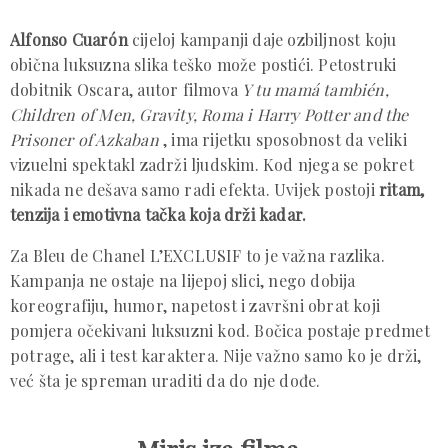
Alfonso Cuarón
cijeloj kampanji daje ozbiljnost koju
obična luksuzna slika teško može postići. Petostruki
dobitnik Oscara, autor filmova
Y tu mamá también,
Children of Men, Gravity, Roma i Harry Potter and the
Prisoner of Azkaban
, ima rijetku sposobnost da veliki
vizuelni spektakl zadrži ljudskim. Kod njega se pokret
nikada ne dešava samo radi efekta. Uvijek postoji
ritam,
tenzija i emotivna tačka koja drži kadar.
Za Bleu de Chanel L’EXCLUSIF to je važna razlika.
Kampanja ne ostaje na lijepoj slici, nego dobija
koreografiju, humor, napetost i završni obrat koji
pomjera očekivani luksuzni kod. Bočica postaje predmet
potrage, ali i test karaktera. Nije važno samo ko je drži,
već šta je spreman uraditi da do nje dođe.