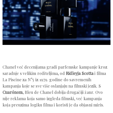
Chanel već decenijama gradi parfemske kampanje kroz
saradnje s velikim rediteljima, od
Ridleyja Scotta
i filma
La Piscine za N°5 iz 1979. godine do savremenih
kampanja koje se sve više oslanjaju na filmski jezik. S
Cuarónom
, Bleu de Chanel dobija drugačiji žanr. Ovo
nije reklama koja samo izgleda filmski, već kampanja
koja preuzima logiku filma i koristi je da objasni miris.