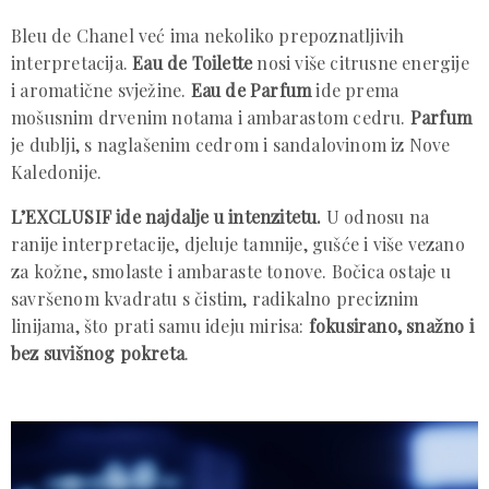
Bleu de Chanel već ima nekoliko prepoznatljivih
interpretacija.
Eau de Toilette
nosi više citrusne energije
i aromatične svježine.
Eau de Parfum
ide prema
mošusnim drvenim notama i ambarastom cedru.
Parfum
je dublji, s naglašenim cedrom i sandalovinom iz Nove
Kaledonije.
L’EXCLUSIF ide najdalje u intenzitetu.
U odnosu na
ranije interpretacije, djeluje tamnije, gušće i više vezano
za kožne, smolaste i ambaraste tonove. Bočica ostaje u
savršenom kvadratu s čistim, radikalno preciznim
linijama, što prati samu ideju mirisa:
fokusirano, snažno i
bez suvišnog pokreta
.