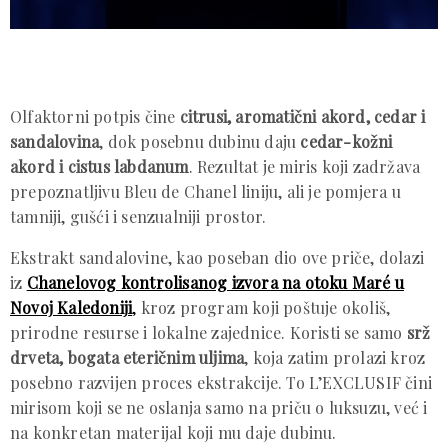
Olfaktorni potpis čine
citrusi, aromatični akord, cedar i
sandalovina
, dok posebnu dubinu daju
cedar-kožni
akord i cistus labdanum
. Rezultat je miris koji zadržava
prepoznatljivu Bleu de Chanel liniju, ali je pomjera u
tamniji, gušći i senzualniji prostor.
Ekstrakt sandalovine, kao poseban dio ove priče, dolazi
iz
Chanelovog kontrolisanog izvora na otoku Maré u
Novoj Kaledoniji
,
kroz program koji poštuje okoliš,
prirodne resurse i lokalne zajednice. Koristi se samo
srž
drveta, bogata eteričnim uljima
, koja zatim prolazi kroz
posebno razvijen proces ekstrakcije. To L’EXCLUSIF čini
mirisom koji se ne oslanja samo na priču o luksuzu, već i
na konkretan materijal koji mu daje dubinu.