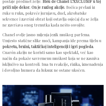
postaje predmet želje.
Bleu de Chanel L’EXCLUSIF u toj
priči nije dekor.
On je razlog akcije.
Bočica prelazi iz
ruke u ruku, pokreće jurnjavu, duel, akrobatske
sekvence i završni obrat koji ostavlja osjećaj da se želja
ne završava onog trenutka kada nešto osvojite.
Chanel ovdje jasno mijenja jezik muškog parfema.
Umjesto statične slike moći, kampanja ide prema tijelu u
pokretu, brzini, taktičkoj inteligenciji i igri pogleda
.
Cuarón akciju ne koristi samo kao spektakl, već kao
način da pokaže savremenu muškost koja se ne zasniva
isključivo na kontroli. Ima tu reakcije, rizika, iznenađenja
i dovoljno humora da luksuz ne ostane ukočen.