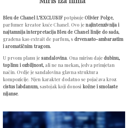
Miris iza filma
Bleu de Chanel L’EXCLUSIF
potpisuje
Olivier Polge
,
parfumer kreator kuće Chanel. Ovo je
najintenzivnija i
najtamnija interpretacija Bleu de Chanel linije do sada
,
građena kao extrait de parfum, s
drvenasto-ambarastim
i aromatičnim tragom.
U prvom planu je
sandalovina
. Ona mirisu daje
dubinu,
toplinu i ozbiljnost
, ali ne na mekan, jedva primjetan
način. Ovdje je sandalovina glavna struktura
kompozicije. Njen karakter dodatno se pojačava kroz
cistus labdanum
, sastojak koji donosi
kožne i smolaste
nijanse
.