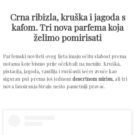
Crna ribizla, kruška i jagoda s
kafom. Tri nova parfema koja
želimo pomirisati
Parfemski noviteti ovog ljeta imaju očitu slabost prema
notama koje bismo prije očekivali na meniju. Kruška,
pistacija, jagoda, vanilija i ružičasti šećer zvuče kao
siguran put prema još jednom
desertnom mirisu
, ali tri
nova lansiranja biraju nešto pametniji pravac.