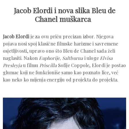
Jacob Elordi i nova slika Bleu de
Chanel muškarca
Jacob
Elordi
je za ovu priču precizan izbor. Njegova
pojava nosi spoj klasične filmske harizme i savremene
osjetljivosti, upravo ono što Bleu de Chanel sada želi
naglasiti. Nakon
Euphorije, Saltburna
i uloge
Elvisa
Presleyja
u filmu
Priscilla
Sofije Coppole, Elordi je postao
glumac koji ne funkcioniše samo kao poznato lice, već
kao neko ko mijenja energiju od projekta do projekta.