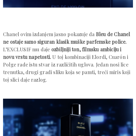
Chanel ovim izdanjem jasno pokazuje da
Bleu de Chanel
ne ostaje samo siguran klasik muške parfemske police.
L’EXCLUSIF mu daje
ozbiljniji ton, filmsku ambiciju i
novu vrstu napetosti.
U toj kombinaciji Elordi, Cuarón i
Polge rade istu stvar iz različitih uglova. Jedan nosi lice
trenutka, drugi gradi sliku koja se pamti, treći miris koji
toj slici daje razlog.