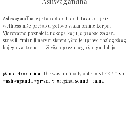
Ashwagandha
Ashwagandha
je jedan od onih dodataka koji je iz
wellness niše prešao u gotovo svaku online korpu.
Vjerovatno poznajete nekoga ko ju je probao za san,
stres ili “mirniji nervni sistem”, što je upravo razlog zbog
kojeg ovaj trend traži više opreza nego što ga dobija.
@morefromminaa
the way im finally able to SLEEP
#fyp
#ashwaganda
#grwm
♬ original sound - mina