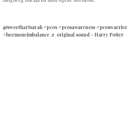
@sweethartsarah
#pcos
#pcosawareness
#pcoswarrior
#hormoneimbalance
♬ original sound - Harry Potter