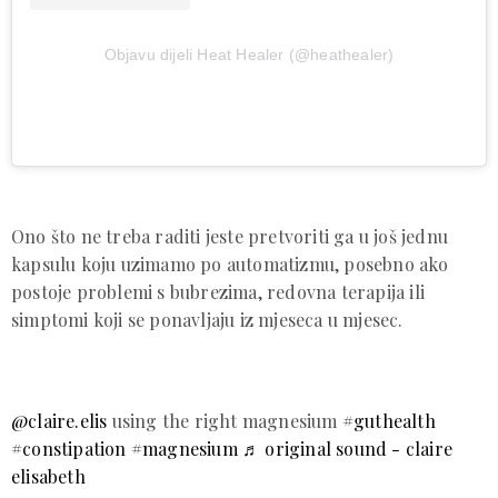
Objavu dijeli Heat Healer (@heathealer)
Ono što ne treba raditi jeste pretvoriti ga u još jednu
kapsulu koju uzimamo po automatizmu, posebno ako
postoje problemi s bubrezima, redovna terapija ili
simptomi koji se ponavljaju iz mjeseca u mjesec.
@claire.elis
using the right magnesium
#guthealth
#constipation
#magnesium
♬ original sound - claire
elisabeth