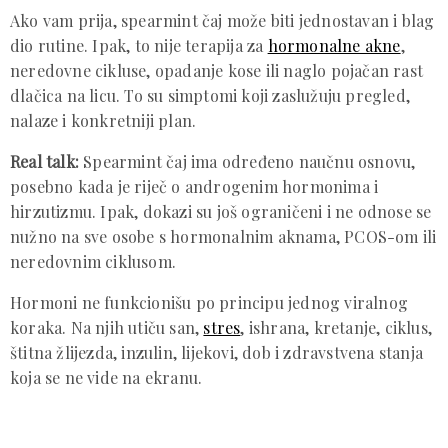
Ako vam prija, spearmint čaj može biti jednostavan i blag
dio rutine. Ipak, to nije terapija za
hormonalne akne
,
neredovne cikluse, opadanje kose ili naglo pojačan rast
dlačica na licu. To su simptomi koji zaslužuju pregled,
nalaze i konkretniji plan.
Real talk:
Spearmint čaj ima određeno naučnu osnovu,
posebno kada je riječ o androgenim hormonima i
hirzutizmu. Ipak, dokazi su još ograničeni i ne odnose se
nužno na sve osobe s hormonalnim aknama, PCOS-om ili
neredovnim ciklusom.
Hormoni ne funkcionišu po principu jednog viralnog
koraka. Na njih utiču san,
stres
, ishrana, kretanje, ciklus,
štitna žlijezda, inzulin, lijekovi, dob i zdravstvena stanja
koja se ne vide na ekranu.