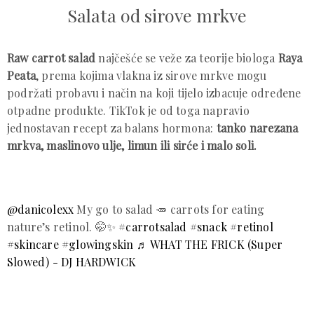
Salata od sirove mrkve
Raw carrot salad
najčešće se veže za teorije biologa
Raya
Peata
, prema kojima vlakna iz sirove mrkve mogu
podržati probavu i način na koji tijelo izbacuje određene
otpadne produkte. TikTok je od toga napravio
jednostavan recept za balans hormona:
tanko narezana
mrkva, maslinovo ulje, limun ili sirće i malo soli.
@danicolexx
My go to salad 🥕 carrots for eating
nature’s retinol. 🤭✨
#carrotsalad
#snack
#retinol
#skincare
#glowingskin
♬ WHAT THE FRICK (Super
Slowed) - DJ HARDWICK