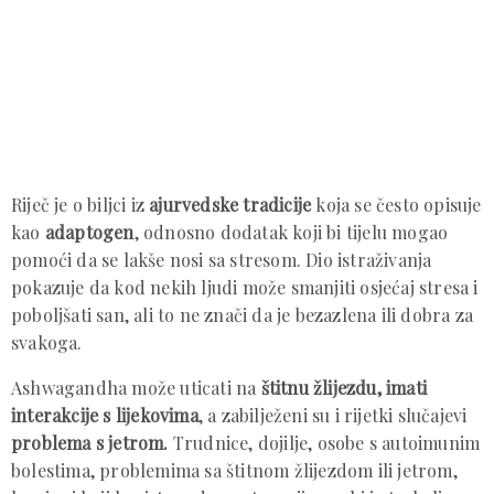
Riječ je o biljci iz
ajurvedske tradicije
koja se često opisuje
kao
adaptogen
, odnosno dodatak koji bi tijelu mogao
pomoći da se lakše nosi sa stresom. Dio istraživanja
pokazuje da kod nekih ljudi može smanjiti osjećaj stresa i
poboljšati san, ali to ne znači da je bezazlena ili dobra za
svakoga.
Ashwagandha može uticati na
štitnu žlijezdu, imati
interakcije s lijekovima
, a zabilježeni su i rijetki slučajevi
problema s jetrom.
Trudnice, dojilje, osobe s autoimunim
bolestima, problemima sa štitnom žlijezdom ili jetrom,