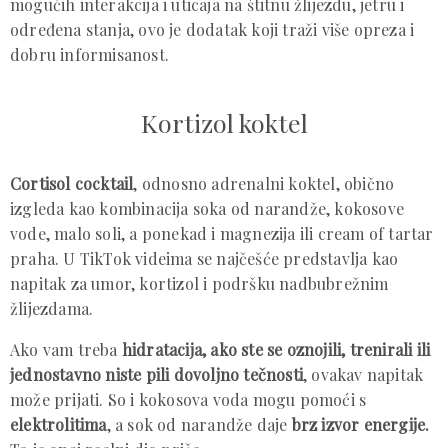
mogućih interakcija i uticaja na štitnu žlijezdu, jetru i
određena stanja, ovo je dodatak koji traži više opreza i
dobru informisanost.
Kortizol koktel
Cortisol cocktail
, odnosno adrenalni koktel, obično
izgleda kao kombinacija soka od narandže, kokosove
vode, malo soli, a ponekad i magnezija ili cream of tartar
praha. U TikTok videima se najčešće predstavlja kao
napitak za umor, kortizol i podršku nadbubrežnim
žlijezdama.
Ako vam treba
hidratacija, ako ste se oznojili, trenirali ili
jednostavno niste pili dovoljno tečnosti
, ovakav napitak
može prijati. So i kokosova voda mogu pomoći s
elektrolitima
, a sok od narandže daje
brz izvor energije.