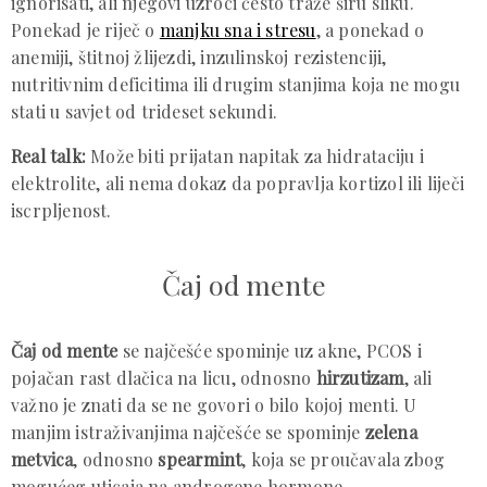
ignorisati, ali njegovi uzroci često traže širu sliku.
Ponekad je riječ o
manjku sna i stresu
, a ponekad o
anemiji, štitnoj žlijezdi, inzulinskoj rezistenciji,
nutritivnim deficitima ili drugim stanjima koja ne mogu
stati u savjet od trideset sekundi.
Real talk:
Može biti prijatan napitak za hidrataciju i
elektrolite, ali nema dokaz da popravlja kortizol ili liječi
iscrpljenost.
Čaj od mente
Čaj od mente
se najčešće spominje uz akne, PCOS i
pojačan rast dlačica na licu, odnosno
hirzutizam
, ali
važno je znati da se ne govori o bilo kojoj menti. U
manjim istraživanjima najčešće se spominje
zelena
metvica
, odnosno
spearmint
, koja se proučavala zbog
mogućeg uticaja na androgene hormone.