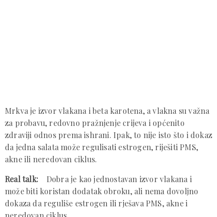
Mrkva je izvor vlakana i beta karotena, a vlakna su važna
za probavu, redovno pražnjenje crijeva i općenito
zdraviji odnos prema ishrani.
Ipak, to nije isto što i dokaz
da jedna salata može regulisati estrogen, riješiti PMS,
akne ili neredovan ciklus.
Real talk:
Dobra je kao jednostavan izvor vlakana i
može biti koristan dodatak obroku, ali nema dovoljno
dokaza da reguliše estrogen ili rješava PMS, akne i
neredovan ciklus.