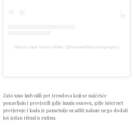
Objavu dijeli Hanna Hillier (@hannahillierphotography)
Zato smo izdvojili pet trendova koji se najčešće
ponavljaju i provjerili gdje imaju osnovu, gdje internet
pretjeruje i kada je pametnije
uraditi nalaze nego dodati
još jedan ritual u rutinu.