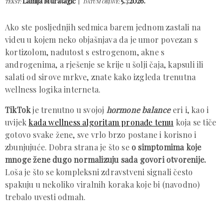
Lamija Muratagić
5.7.2026.
TEKST:
DATUM OBJAVE:
Ako ste posljednjih sedmica barem jednom zastali na
videu u kojem neko objašnjava da je umor povezan s
kortizolom, nadutost s estrogenom, akne s
androgenima, a rješenje se krije u šolji čaja, kapsuli ili
salati od sirove mrkve, znate kako izgleda trenutna
wellness logika interneta.
TikTok
je trenutno u svojoj
hormone balance
eri i, kao i
uvijek
kada wellness algoritam pronađe temu
koja se tiče
gotovo svake žene, sve vrlo brzo postane i korisno i
zbunjujuće. Dobra strana je što se
o simptomima koje
mnoge žene dugo normalizuju sada govori otvorenije.
Loša je što se kompleksni zdravstveni signali često
spakuju u nekoliko viralnih koraka koje bi (navodno)
trebalo uvesti odmah.