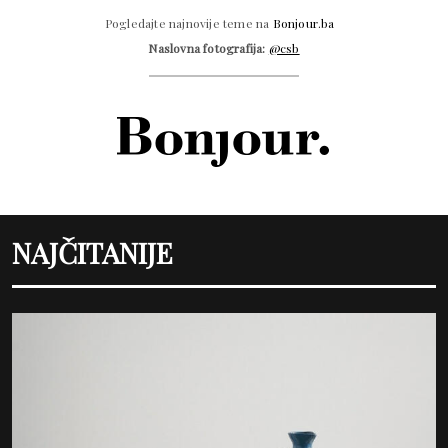
Pogledajte najnovije teme na
Bonjour.ba
Naslovna fotografija:
@csb
NAJČITANIJE