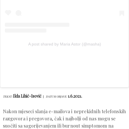
A post shared by Maria Astor (@masha)
Ilda Lihić-Isović
1.6.2021.
TEKST:
DATUM OBJAVE:
Nakon mjeseci slanja e-mailova i neprekidnih telefonskih
razgovora i pregovora, čak i najbolji od nas mogu se
suočiti sa sagorijevanjem ili burnout simptomom na