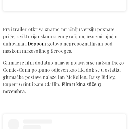
Prvi trailer otkriva znatno mračniju verziju poznate
priče, s viktorijanskom scenografijom, uznemirujućim
duhovima i
Deppom
gotovo neprepoznatljivim pod
maskom mrzovoljnog Scroogea.
Glumac je film dodatno najavio pojavivši se na San Diego
Comic-Conu potpuno odjeven kao lik, dok se u ostatku
glumačke postave nalaze Ian McKellen, Daisy Ridley,
Rupert Grint i Sam Claflin.
Film u kina stiže 13.
novembra.