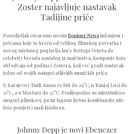
Zoster najavljuje nastavak
Tadijine priče
Ponedjeljak otvaramo novim
Bonjour.News
izdanjem i
pričama koje se kreću od velikog filmskog povratka i
novog mirisnog poglavlja kuće Bottega Veneta do
celebrity brenda nastalog iz majčinstva, kampanje koja
stil odvaja od godina i Zostera, koji već gradi nastavak
jedne od svojih najupečatljivijih muzičkih priča.
U Sarajevu i Tuzli danas će biti do 29°C, u Banjoj Luci do
31°C, a u Mostaru do 32°C. Poslijepodne su mjestimično
mogući pljuskovi, pa uz laganu ljetnu kombinaciju nije
loše ponijeti i mali kišobran.
Johnny Depp je novi Ebenezer