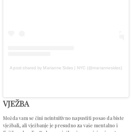
A post shared by Marianne Sides | NYC (@mariannesides)
VJEŽBA
Možda vam se čini neintuitivno napustiti posao da biste
vježbali, ali vježbanje je presudno za vaše mentalno i