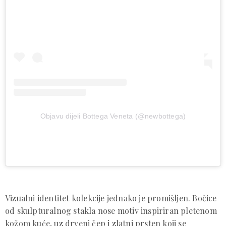
Objavu dijeli Bottega Veneta (@newbottega)
Vizualni identitet kolekcije jednako je promišljen. Bočice
od skulpturalnog stakla nose motiv inspiriran pletenom
kožom kuće, uz drveni čep i zlatni prsten koji se