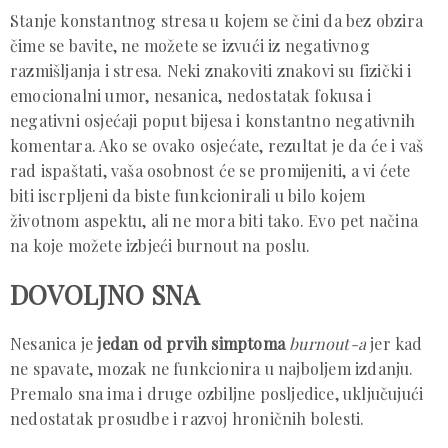
Stanje konstantnog stresa u kojem se čini da bez obzira
čime se bavite, ne možete se izvući iz negativnog
razmišljanja i stresa. Neki znakoviti znakovi su fizički i
emocionalni umor, nesanica, nedostatak fokusa i
negativni osjećaji poput bijesa i konstantno negativnih
komentara. Ako se ovako osjećate, rezultat je da će i vaš
rad ispaštati, vaša osobnost će se promijeniti, a vi ćete
biti iscrpljeni da biste funkcionirali u bilo kojem
životnom aspektu, ali ne mora biti tako. Evo pet načina
na koje možete izbjeći burnout na poslu.
DOVOLJNO SNA
Nesanica je
jedan od prvih simptoma
burnout-a
jer kad
ne spavate, mozak ne funkcionira u najboljem izdanju.
Premalo sna ima i druge ozbiljne posljedice, uključujući
nedostatak prosudbe i razvoj hroničnih bolesti.