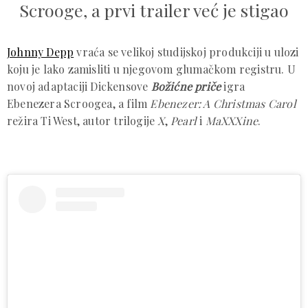
Scrooge, a prvi trailer već je stigao
Johnny Depp
vraća se velikoj studijskoj produkciji u ulozi
koju je lako zamisliti u njegovom glumačkom registru. U
novoj adaptaciji Dickensove
Božićne priče
igra
Ebenezera Scroogea, a film
Ebenezer: A Christmas Carol
režira Ti West, autor trilogije
X
,
Pearl
i
MaXXXine
.