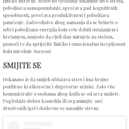
fizičko zdravlje. Redovno vježbanje smanjuje nivo stresa,
poboljšava samopouzdanje, sprečava pad kognitivnih
sposobnosti, povećava produktivnost i poboljšava
pamćenje. Zadovoljstvo zbog saznanja da se brinete o
sebi i poboljšana energija koju ćete dobiti ustajanjem i
kretanjem, umjesto da cijeli dan mirujete za stolom,
pomoći će da spriječite fizičku i emocionalnu iscrpljenost
koju uzrokuje
burnout
.
SMIJITE SE
Dokazano je da smijeh ublažava stres i ima brojne
pozitivne kratkoročne i dugoročne učinke. Zato više
komunicirajte s osobama zbog kojih se od srca smijete.
Pogledajte dobru komediju ili organizujte noć
društvenih igri i doslovno se nasmijte stresu.