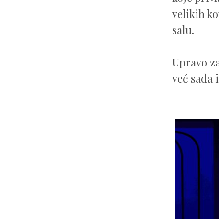
velikih k
salu.
Upravo za
već sada i