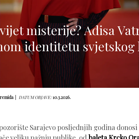
vijet misterije? Adisa Vat
nom identitetu svjetskog 
remida
DATUM OBJAVE:
10.3.2026.
ozorište Sarajevo posljednjih godina donosi
lače veliku pažnju publike, od
baleta
Krcko Ora