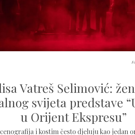
Fo
isa Vatreš Selimović: žen
alnog svijeta predstave “
u Orijent Ekspresu”
scenografija i kostim često djeluju kao jedan 