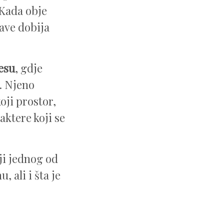
 Kada obje
tave dobija
esu
, gdje
e. Njeno
oji prostor,
aktere koji se
ji jednog od
 ali i šta je