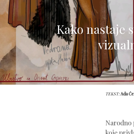
Kako nastaje s
vizual
TEKST:
Ada Će
Narodno p
koje priv