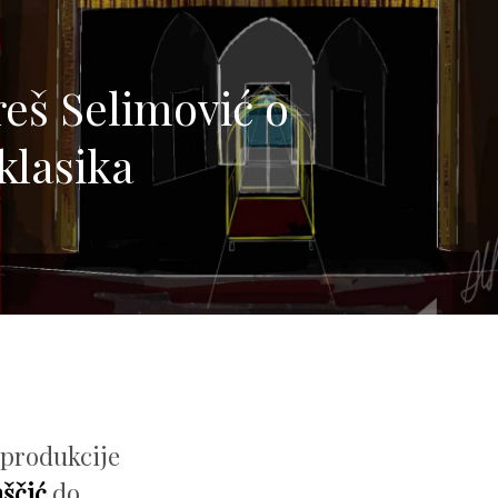
reš Selimović o
klasika
 produkcije
ščić
do