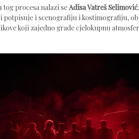
u tog procesa nalazi se
Adisa Vatreš Selimović
i potpisuje i scenografiju i kostimografiju, ob
 likove koji zajedno grade cjelokupnu atmosfe