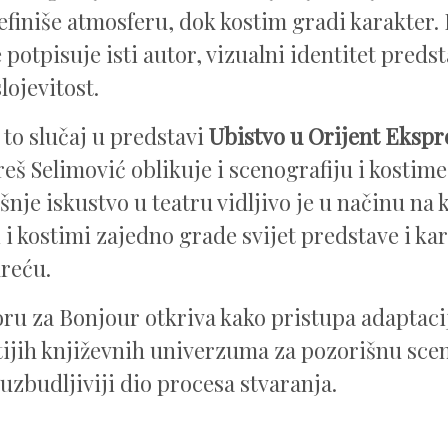
efiniše atmosferu, dok kostim gradi karakter.
 potpisuje isti autor, vizualni identitet preds
lojevitost.
 to slučaj u predstavi
Ubistvo u Orijent Ekspr
reš Selimović oblikuje i scenografiju i kostim
nje iskustvo u teatru vidljivo je u načinu na k
 i kostimi zajedno grade svijet predstave i kar
reću.
ru za Bonjour otkriva kako pristupa adaptaci
ijih književnih univerzuma za pozorišnu scenu,
juzbudljiviji dio procesa stvaranja.