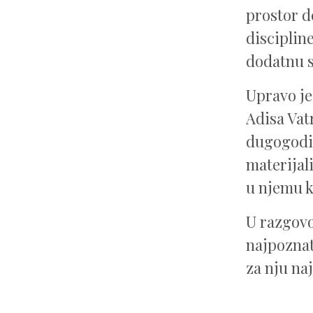
prostor d
discipline
dodatnu s
Upravo je
Adisa Vat
dugogodiš
materijali
u njemu k
U razgovo
najpoznat
za nju na