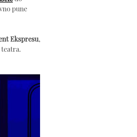
ovno pune
jent Ekspresu
,
 teatra.