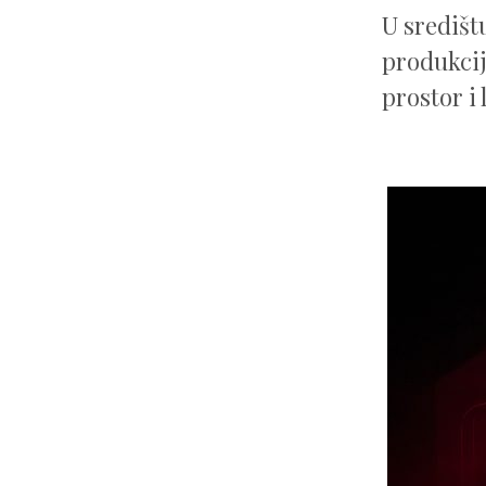
U središt
produkcij
prostor i