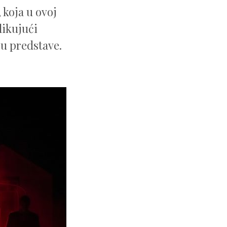
, koja u ovoj
likujući
ru predstave.