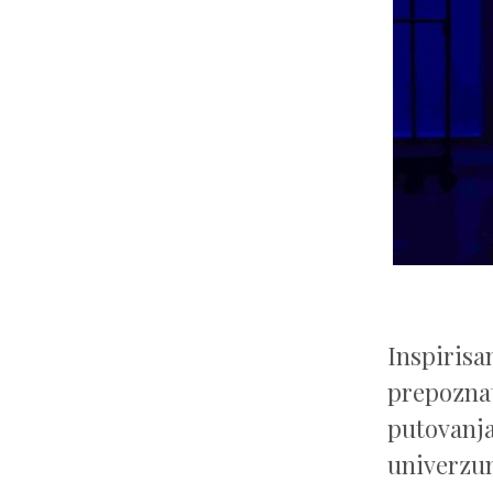
Inspirisa
prepoznat
putovanja
univerzum