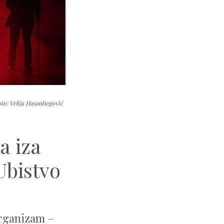
to: Velija Hasanbegović
a iza
Ubistvo
organizam –