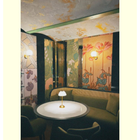
Strossa se nalazi na adresi Strossmayerova 3 i već na
prvu ima onu energiju mjesta koje se bira ciljano, ne