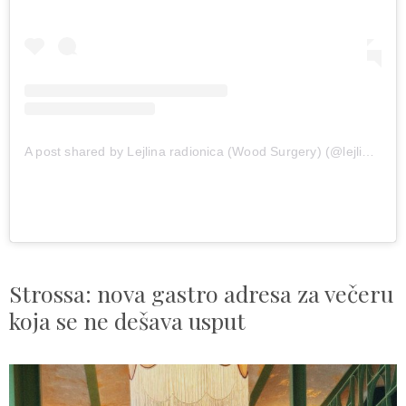
Poseban šarm daju detalji lokalne izrade, uključujući
komade iz Lejline radionice, kao i restaurirane Lupina
stolice. Pismo je adresa za one dane kada vam treba tiši
gradski plan, ali i mjesto koje izgleda dovoljno lijepo da
ga pošaljete nekome uz “moramo ovdje”.