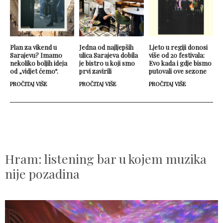
Plan za vikend u
Jedna od najljepših
Ljeto u regiji donosi
Sarajevu? Imamo
ulica Sarajeva dobila
više od 20 festivala:
nekoliko boljih ideja
je bistro u koji smo
Evo kada i gdje bismo
od „vidjet ćemo“.
prvi zavirili
putovali ove sezone
PROČITAJ VIŠE
PROČITAJ VIŠE
PROČITAJ VIŠE
Hram: listening bar u kojem muzika
nije pozadina