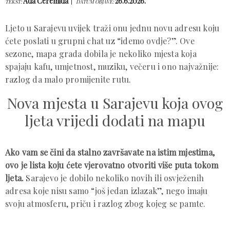
Ada Ćeremida
26.6.2026.
TEKST:
DATUM OBJAVE:
Ljeto u Sarajevu uvijek traži onu jednu novu adresu koju
ćete poslati u grupni chat uz “idemo ovdje?”. Ove
sezone, mapa grada dobila je nekoliko mjesta koja
spajaju kafu, umjetnost, muziku, večeru i ono najvažnije:
razlog da malo promijenite rutu.
Nova mjesta u Sarajevu koja ovog
ljeta vrijedi dodati na mapu
Ako vam se čini da stalno završavate na istim mjestima,
ovo je lista koju ćete vjerovatno otvoriti više puta tokom
ljeta.
Sarajevo je dobilo nekoliko novih ili osvježenih
adresa koje nisu samo “još jedan izlazak”, nego imaju
svoju atmosferu, priču i razlog zbog kojeg se pamte.