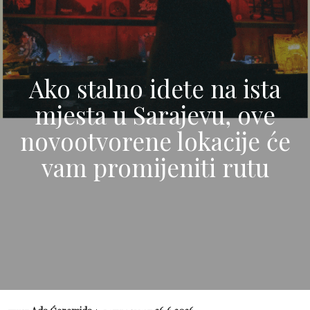
Ako stalno idete na ista
mjesta u Sarajevu, ove
novootvorene lokacije će
vam promijeniti rutu