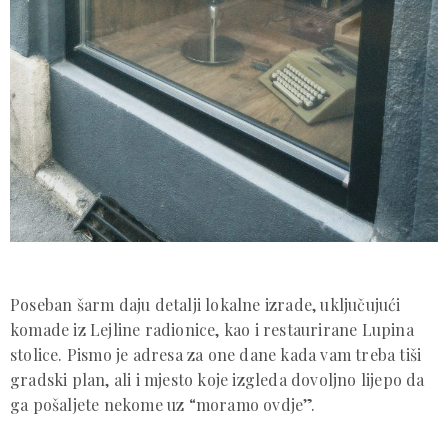
Knjižara Pismo nalazi se na adresi Valtera Perića 11 i već
zbog interijera djeluje kao mjesto u kojem ne želite samo
kupiti knjigu i otići.
Tu je i mali reading nook, zamišljen
za sjesti, prelistati, zastati i pustiti da vas prostor malo
uspori.