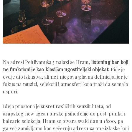
Na adresi Pehlivanuša 5 nalazi se Hram,
listening bar koji
ne funkcioniše kao klasičan ugostiteljski objekat.
Piće je
ovdje dio iskustva, ali ne i njegova glavna definicija, jer je
fokus na muzici, selekciji i atmosferi koja traži da se malo
uspori.
Ideja prostora je susret različitih senzibiliteta, od
arapskog new agea i turske psihodelije do post-punka i
balearic selekcija. Hram se otvara svaki dan u 18:00, pa
ga već zamišljamo kao večernju adresu za one izlaske koji