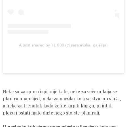
A post shared by 71 000 (@sarajevska_galerija)
Neke su za sporo ispijanje kafe, neke za večeru koja se
planira unaprijed, neke za muziku koja se stvarno sluša,
a neke za trenutak kada želite kupiti knjigu, print ili
ploču i ostati malo duže nego što ste planirali.
U nastavku izdvajamo nova mjesta u Sarajevu koja ove