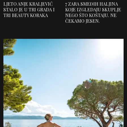
LJETO ANJE KRALJEVIĆ
7 ZARA SMEĐIH HALJINA
STALO JE U TRI GRADA I
KOJE IZGLEDAJU SKUPLJE
TRI BEAUTY KORAKA
NEGO ŠTO KOŠTAJU. NE
ČEKAMO JESEN.