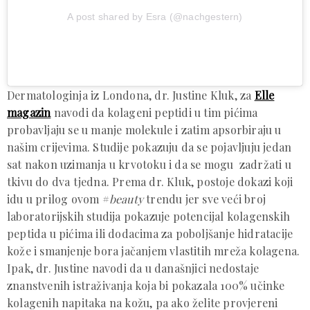
A post shared by Esra (@nachgestern)
Dermatologinja iz Londona, dr. Justine Kluk, za
Elle
magazin
navodi da kolageni peptidi u tim pićima
probavljaju se u manje molekule i zatim apsorbiraju u
našim crijevima. Studije pokazuju da se pojavljuju jedan
sat nakon uzimanja u krvotoku i da se mogu zadržati u
tkivu do dva tjedna. Prema dr. Kluk, postoje dokazi koji
idu u prilog ovom #
beauty
trendu jer sve veći broj
laboratorijskih studija pokazuje potencijal kolagenskih
peptida u pićima ili dodacima za poboljšanje hidratacije
kože i smanjenje bora jačanjem vlastitih mreža kolagena.
Ipak, dr. Justine navodi da u današnjici nedostaje
znanstvenih istraživanja koja bi pokazala 100% učinke
kolagenih napitaka na kožu, pa ako želite provjereni