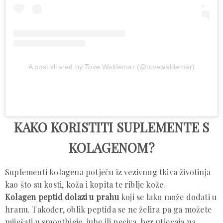
A post shared by Tove Waldemar (@tovewaldemar)
KAKO KORISTITI SUPLEMENTE S
KOLAGENOM?
Suplementi kolagena potječu iz vezivnog tkiva životinja
kao što su kosti, koža i kopita te riblje kože.
Kolagen peptid dolazi u prahu
koji se lako može dodati u
hranu. Također, oblik peptida se ne želira pa ga možete
miješati u smoothieje, juhe ili peciva, bez utjecaja na