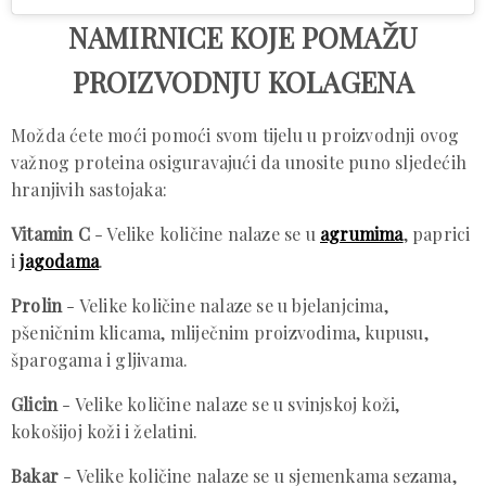
NAMIRNICE KOJE POMAŽU
PROIZVODNJU KOLAGENA
Možda ćete moći pomoći svom tijelu u proizvodnji ovog
važnog proteina osiguravajući da unosite puno sljedećih
hranjivih sastojaka:
Vitamin C
- Velike količine nalaze se u
agrumima
, paprici
i
jagodama
.
Prolin
- Velike količine nalaze se u bjelanjcima,
pšeničnim klicama, mliječnim proizvodima, kupusu,
šparogama i gljivama.
Glicin
- Velike količine nalaze se u svinjskoj koži,
kokošijoj koži i želatini.
Bakar
- Velike količine nalaze se u sjemenkama sezama,