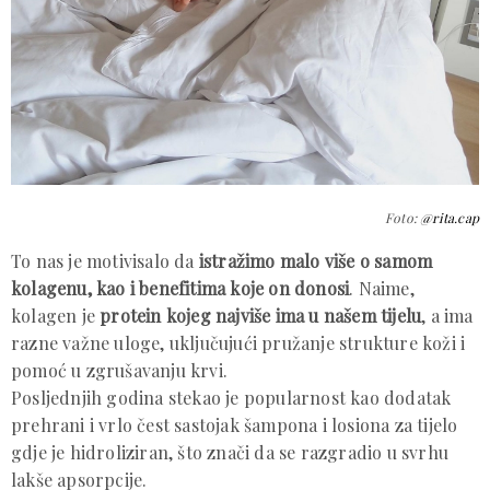
Foto:
@rita.cap
To nas je motivisalo da
istražimo malo više o samom
kolagenu, kao i benefitima koje on donosi
. Naime,
kolagen je
protein kojeg najviše ima u našem tijelu
, a ima
razne važne uloge, uključujući pružanje strukture koži i
pomoć u zgrušavanju krvi.
Posljednjih godina stekao je popularnost kao dodatak
prehrani i vrlo čest sastojak šampona i losiona za tijelo
gdje je hidroliziran, što znači da se razgradio u svrhu
lakše apsorpcije.