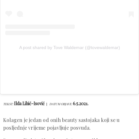
A post shared by Tove Waldemar (@tovewaldemar)
Ilda Lihić-Isović
6.5.2021.
TEKST:
DATUM OBJAVE:
Kolagen je jedan od onih beauty sastojaka koji se u
posljednje vrijeme pojavljuje posvuda.