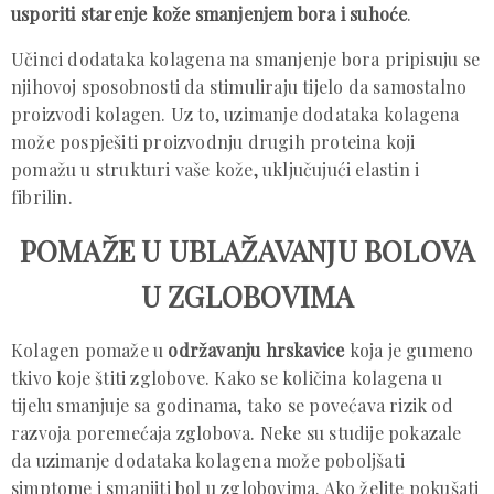
usporiti starenje kože smanjenjem bora i suhoće
.
Učinci dodataka kolagena na smanjenje bora pripisuju se
njihovoj sposobnosti da stimuliraju tijelo da samostalno
proizvodi kolagen. Uz to, uzimanje dodataka kolagena
može pospješiti proizvodnju drugih proteina koji
pomažu u strukturi vaše kože, uključujući elastin i
fibrilin.
POMAŽE U UBLAŽAVANJU BOLOVA
U ZGLOBOVIMA
Kolagen pomaže u
održavanju hrskavice
koja je gumeno
tkivo koje štiti zglobove. Kako se količina kolagena u
tijelu smanjuje sa godinama, tako se povećava rizik od
razvoja poremećaja zglobova. Neke su studije pokazale
da uzimanje dodataka kolagena može poboljšati
simptome i smanjiti bol u zglobovima. Ako želite pokušati