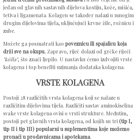
jedan od glavnih sastavnih dijelova kostiju, kože, mišića,
tetiva i ligamenata. Kolagen se također nalazi u mnogim
drugim dijelovima tijela, uključujući krvne žile, rožnicu i
zube.
Možete ga posmatrati kao
poveznicu ili spajalicu koja
drži sve na okupu.
Zapravo, riječ dolazi od grčke riječi
"kólla"
, što znači ljepilo. U nastavku ćemo izdvojiti vrste
kolagena i top benefiti uzimanja dodataka kolagena.
VRSTE KOLAGENA
Postoji 28 različitih vrsta kolagena koji se nalaze u
različitim dijelovima tijela. Različiti sastav aminokiselina
svake vrste kolagena ovisi o vrsti strukture. Međutim,
postoji pet glavnih vrsta kolagena, od kojih su tri
(tip I,
tip II i tip III) popularni u suplementima koje možemo
pronaći u prodavnicama i apotekama
.