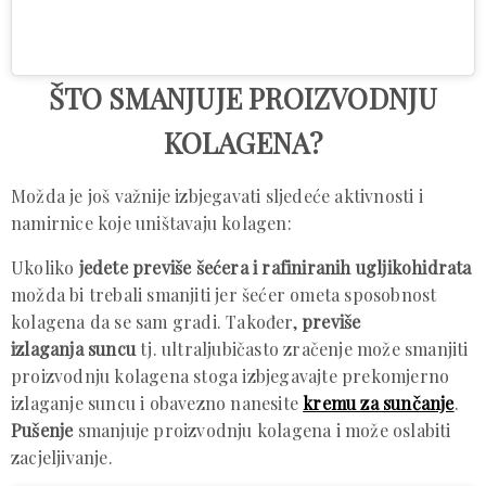
ŠTO SMANJUJE PROIZVODNJU
KOLAGENA?
Možda je još važnije izbjegavati sljedeće aktivnosti i
namirnice koje uništavaju kolagen:
Ukoliko
jedete previše šećera i rafiniranih ugljikohidrata
možda bi trebali smanjiti jer šećer ometa sposobnost
kolagena da se sam gradi. Također,
previše
izlaganja suncu
tj. ultraljubičasto zračenje može smanjiti
proizvodnju kolagena stoga izbjegavajte prekomjerno
izlaganje suncu i obavezno nanesite
kremu za sunčanje
.
Pušenje
smanjuje proizvodnju kolagena i može oslabiti
zacjeljivanje.