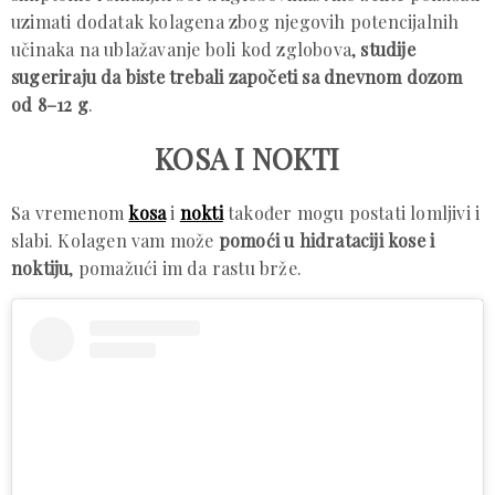
uzimati dodatak kolagena zbog njegovih potencijalnih
učinaka na ublažavanje boli kod zglobova,
studije
sugeriraju da biste trebali započeti sa dnevnom dozom
od 8–12 g
.
KOSA I NOKTI
Sa vremenom
kosa
i
nokti
također mogu postati lomljivi i
slabi. Kolagen vam može
pomoći u hidrataciji kose i
noktiju
, pomažući im da rastu brže.