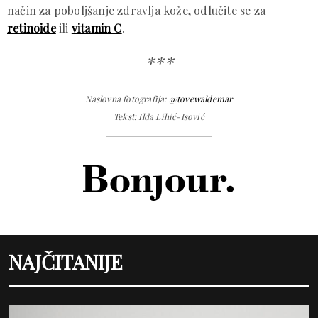
način za poboljšanje zdravlja kože, odlučite se za
retinoide
ili
vitamin C
.
***
Naslovna fotografija:
@tovewaldemar
Tekst: Ilda Lihić-Isović
NAJČITANIJE