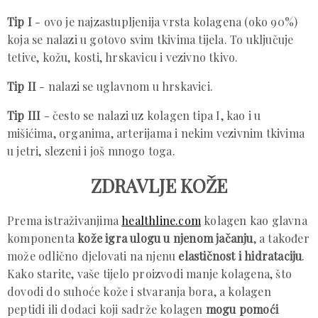
Tip I
- ovo je najzastupljenija vrsta kolagena (oko 90%)
koja se nalazi u gotovo svim tkivima tijela. To uključuje
tetive, kožu, kosti, hrskavicu i vezivno tkivo.
Tip II
- nalazi se uglavnom u hrskavici.
Tip III
- često se nalazi uz kolagen tipa I, kao i u
mišićima, organima, arterijama i nekim vezivnim tkivima
u jetri, slezeni i još mnogo toga.
ZDRAVLJE KOŽE
Prema istraživanjima
healthline.com
kolagen kao glavna
komponenta
kože igra ulogu u njenom jačanju
, a također
može odlično djelovati na njenu
elastičnost i hidrataciju
.
Kako starite, vaše tijelo proizvodi manje kolagena, što
dovodi do suhoće kože i stvaranja bora, a kolagen
peptidi ili dodaci koji sadrže kolagen
mogu pomoći