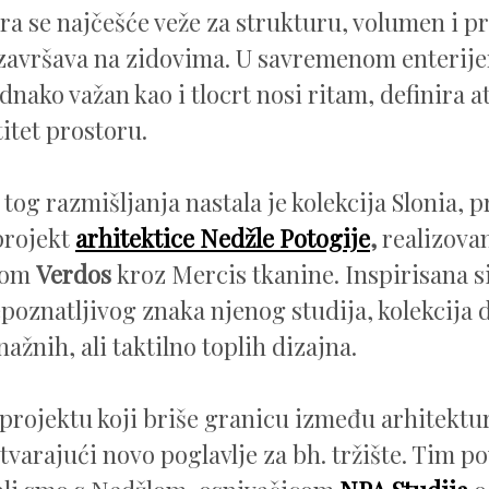
ra se najčešće veže za strukturu, volumen i pro
 završava na zidovima. U savremenom enterijer
dnako važan kao i tlocrt nosi ritam, definira 
titet prostoru.
tog razmišljanja nastala je kolekcija Slonia, p
 projekt
arhitektice Nedžle Potogije
,
realizovan
jom
Verdos
kroz Mercis tkanine. Inspirisana 
epoznatljivog znaka njenog studija, kolekcija 
nažnih, ali taktilno toplih dizajna.
o projektu koji briše granicu između arhitektu
otvarajući novo poglavlje za bh. tržište. Tim 