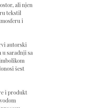
stor, ali njen
u tekstil
atmosferu i
rvi autorski
 u saradnji sa
simbolikom
donosi šest
re i produkt
povodom