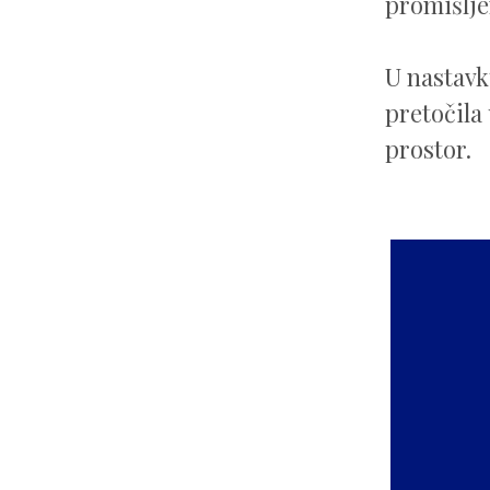
promišlj
U nastavk
pretočila 
prostor.