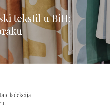
ki tekstil u BiH:
oraku
taje kolekcija
ru.