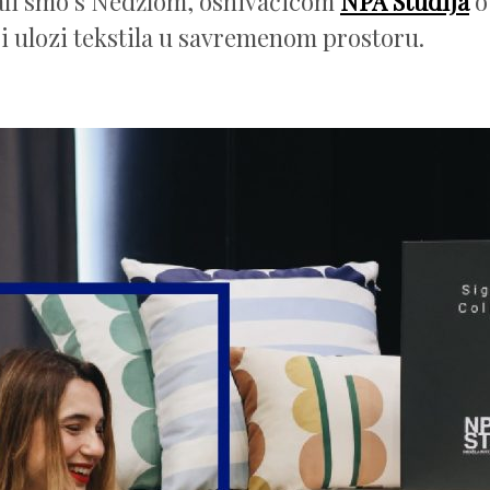
ali smo s Nedžlom, osnivačicom
NPA Studija
o
 i ulozi tekstila u savremenom prostoru.