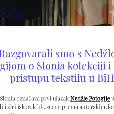
Razgovarali smo s Nedž
gijom o Slonia kolekciji 
pristupu tekstilu u Bi
 Slonia označava prvi ulazak
Nedžle Potogije
u
 ali i širi iskorak bh. scene prema autorskim, 