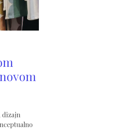
lom
i novom
H
 dizajn
konceptualno