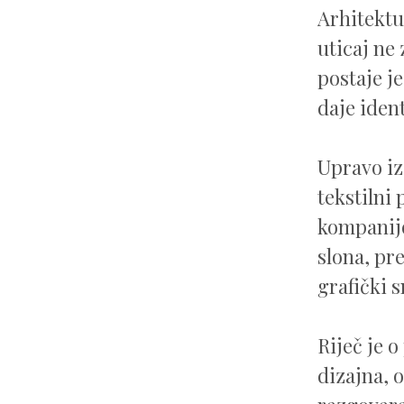
Arhitektu
uticaj ne
postaje je
daje iden
Upravo iz 
tekstilni
kompani
slona, pr
grafički s
Riječ je 
dizajna, 