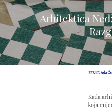
Arhitektica Nedž
Razg
TEKST:
Ada Će
Kada arhit
koja mije