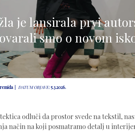
la je lansirala prvi autors
ovarali smo o novom isk
remida
DATUM OBJAVE:
5.3.2026.
ektica odluči da prostor svede na tekstil, nas
nja način na koji posmatramo detalj u interije