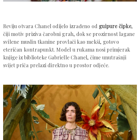
Reviju otvara Chanel odijelo izrađeno od
guipure čipke
,
čiji motiv priziva čarobni grah, dok se prozirnost lagane
svilene muslin tkanine provlači kao mekši, gotovo
eteričan kontrapunkt. Model u rukama nosi primjerak
knjige iz biblioteke Gabrielle Chanel, čime unutrašnji
svijet priča prelazi direktno u prostor odjeće.