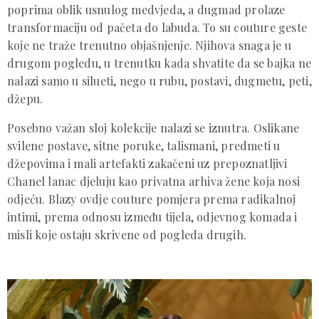
poprima oblik usnulog medvjeda, a dugmad prolaze
transformaciju od pačeta do labuda. To su couture geste
koje ne traže trenutno objašnjenje. Njihova snaga je u
drugom pogledu, u trenutku kada shvatite da se bajka ne
nalazi samo u silueti, nego u rubu, postavi, dugmetu, peti,
džepu.
Posebno važan sloj kolekcije nalazi se iznutra. Oslikane
svilene postave, sitne poruke, talismani, predmeti u
džepovima i mali artefakti zakačeni uz prepoznatljivi
Chanel lanac djeluju kao privatna arhiva žene koja nosi
odjeću. Blazy ovdje couture pomjera prema radikalnoj
intimi, prema odnosu između tijela, odjevnog komada i
misli koje ostaju skrivene od pogleda drugih.