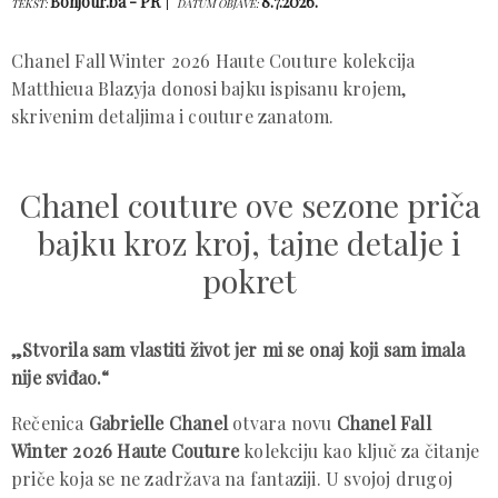
Bonjour.ba - PR
8.7.2026.
TEKST:
DATUM OBJAVE:
Chanel Fall Winter 2026 Haute Couture kolekcija
Matthieua Blazyja donosi bajku ispisanu krojem,
skrivenim detaljima i couture zanatom.
Chanel couture ove sezone priča
bajku kroz kroj, tajne detalje i
pokret
„Stvorila sam vlastiti život jer mi se onaj koji sam imala
nije sviđao.“
Rečenica
Gabrielle Chanel
otvara novu
Chanel Fall
Winter 2026 Haute Couture
kolekciju kao ključ za čitanje
priče koja se ne zadržava na fantaziji. U svojoj drugoj