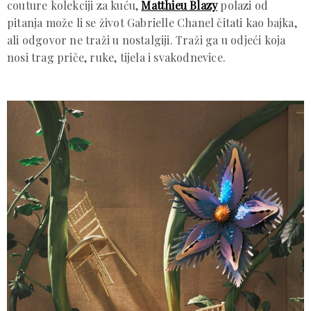
couture kolekciji za kuću,
Matthieu Blazy
polazi od
pitanja može li se život Gabrielle Chanel čitati kao bajka,
ali odgovor ne traži u nostalgiji. Traži ga u odjeći koja
nosi trag priče, ruke, tijela i svakodnevice.