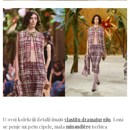
U ovoj kolekciji detalji imaju
vlastitu dramaturgiju
. Loza
se penje uz petu cipele, mala
minaudière
torbica