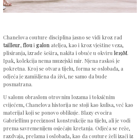
Chanelova couture disciplina jasno se vidi kroz rad
tailleur
,
flou
i
galon
ateljea, kao i kroz vještine veza,
plisiranja, izrade šešira, nakita i obuće u okviru
le19M
.
Ipak, kolekcija nema muzejski mir. Njena raskoš je
pokretna. Kroj se otvara tijelu, forma se oslobađa, a
odjeća je zamišljena da živi, ne samo da bude
posmatrana.
U salonu obraslom otrovnim lozama i toksičnim
cvijećem, Chanelova historija ne stoji kao kulisa, već kao
materijal koji se ponovo oblikuje. Blazy evocira
Gabriellinu preciznost konstrukcije na tijelu, ali je vodi
prema savremenijem osjećaju kretanja. Odjeća se reže,
razdvaja, prelama i oslobađa, kao da couture želi izaći iz