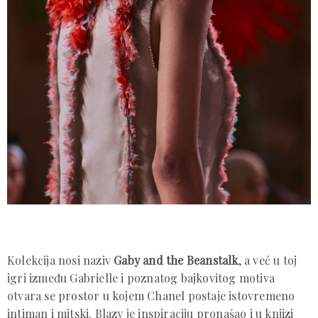
Kolekcija nosi naziv
Gaby and the Beanstalk
, a već u toj
igri između Gabrielle i poznatog bajkovitog motiva
otvara se prostor u kojem Chanel postaje istovremeno
intiman i mitski. Blazy je inspiraciju pronašao i u knjizi