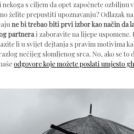
i nekoga s ciljem da opet započnete ozbiljnu ve
no želite prepustiti upoznavanju? Odlazak na
čaju
ne bi trebao biti prvi izbor kao način da l
og partnera
i zaboravite na lijepe uspomene. 
azite li u svijet dejtanja s pravim motivima ka
 razlog nečijeg slomljenog srca. No, ako se to 
naše
odgovore koje možete poslati umjesto g