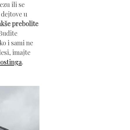
zu ili se
 dejtove u
akše prebolite
Budite
ko i sami ne
desi, imajte
hostinga
.