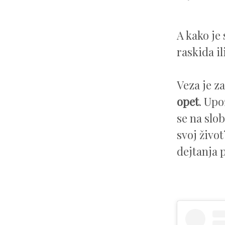
A kako je
raskida i
Veza je z
opet
. Upo
se na slob
svoj život
dejtanja 