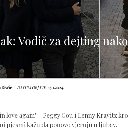
ak: Vodič za dejting nak
 Divčić
DATUM OBJAVE:
15.1.2024.
e in love again" - Peggy Gou i Lenny Kravitz kr
oj pjesmi kažu da ponovo vjeruju u ljubav.