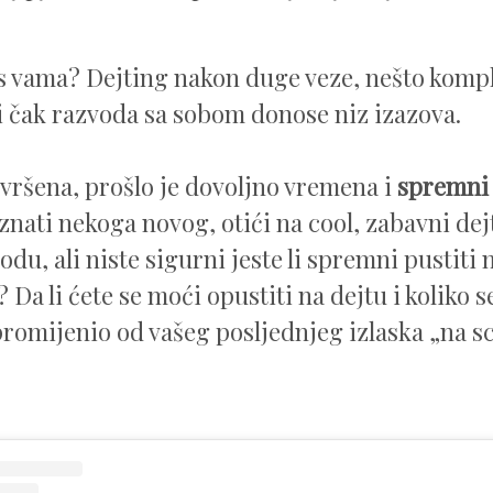
 s vama? Dejting nakon duge veze, nešto komp
li čak razvoda sa sobom donose niz izazova.
avršena, prošlo je dovoljno vremena i
spremni 
znati nekoga novog, otići na cool, zabavni dej
odu, ali niste sigurni jeste li spremni pustiti
? Da li ćete se moći opustiti na dejtu i koliko s
promijenio od vašeg posljednjeg izlaska „na s