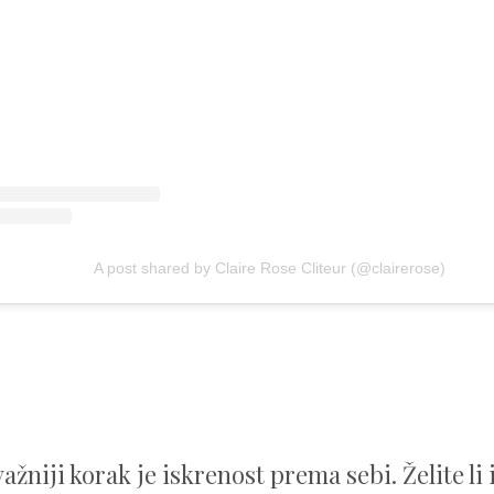
A post shared by Claire Rose Cliteur (@clairerose)
važniji korak je iskrenost prema sebi. Želite li 