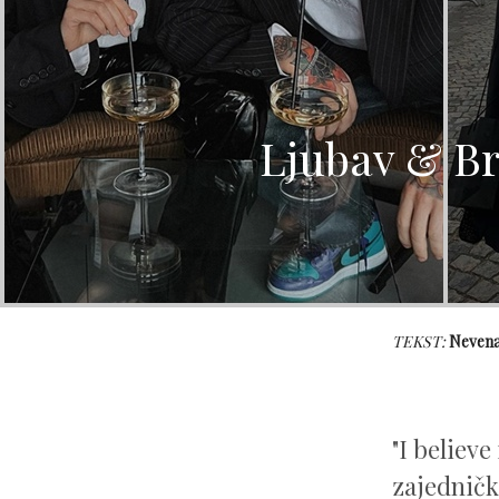
Ljubav & Br
TEKST:
Nevena
"I believ
zajedničk