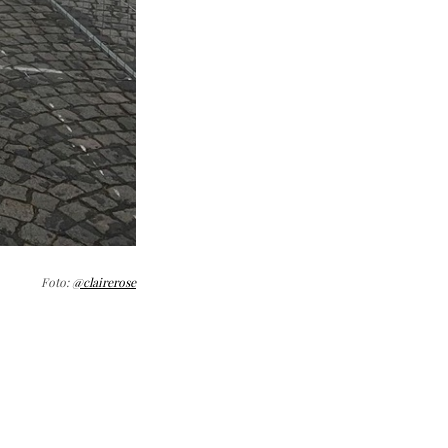
Foto:
@clairerose