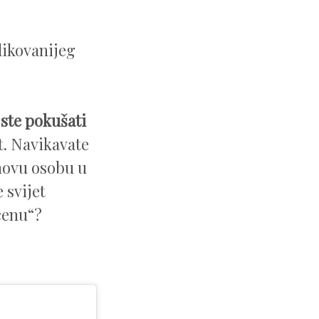
likovanijeg
ste pokušati
t. Navikavate
 novu osobu u
e svijet
cenu“?