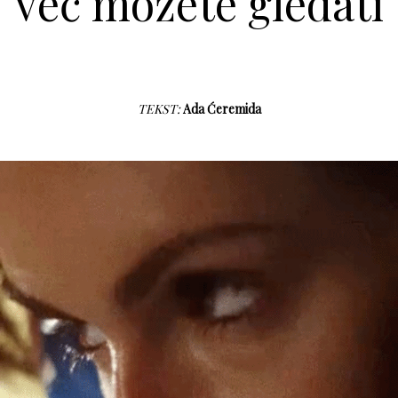
već možete gledati
TEKST:
Ada Ćeremida