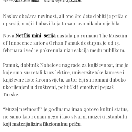
Ada Ćeremida
27.2.2026.
TEKST:
DATUM OBJAVE:
Naslov obećava nevinost, ali ono što ćete dobiti je priča o
opsesiji, moći i ljubavi koja to zapravo nikada nije bila.
Nova
Netflix mini-serija
nastala po romanu
The Museum
of Innocence
autora
Orhan Pamuk
dostupna je od 13.
februara i već je pokrenula niz reakcija među publikom.
Pamuk, dobitnik Nobelove nagrade za književnost, ime je
koje smo susretali kroz lektire, univerzitetske kurseve i
književne liste širom svijeta, autor čiji su romani duboko
ukorijenjeni u društveni, politički i emotivni pejzaž
Turske.
“Muzej nevinosti” je godinama imao gotovo kultni status,
ne samo kao roman nego i kao stvarni muzej u Istanbulu
koji materijalizira fikcionalnu priču.