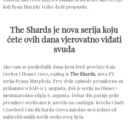
koji Ryan Murphy teško da bi propustio.
The Shards je nova serija koju
ćete ovih dana vjerovatno viđati
svuda
Ako vam se posljednjih dana kroz feed provlače Kaia
Gerber i Homer Gere, razlog je
The Shards
, nova FX
serija Ryana Murphyja. Prve dvije epizode premijerno su
prikazane u SAD-u 5. augusta, dok je serija na Disney+
međunarodno stigla 6. augusta. Dobar dio pažnje prije
premijere očekivano je završio na castingu: kćerka Cindy
Crawford i sin Richarda Gerea zajedno su u jednoj od
najiščekivanijih novih serija ovog ljeta.