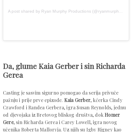
A post shared by Ryan Murphy Productions (@ryanmurphyproductions)
Da, glume Kaia Gerber i sin Richarda
Gerea
Casting je sasvim sigurno pomogao da serija privuče
pažnju i prije prve epizode.
Kaia Gerber
, kćerka Cindy
Crawford i Randea Gerbera, igra Susan Reynolds, jednu
od djevojaka iz Bretovog bliskog društva, dok
Homer
Gere
, sin Richarda Gerea i Carey Lowell, igra novog
učenika Roberta Malloryja. Uz njih su Igby Rigney kao