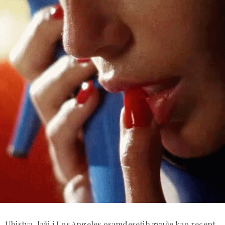
Ubistva, laži i Los Angeles osamdesetih zvuče kao recept