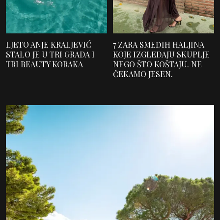
LJETO ANJE KRALJEVIĆ
7 ZARA SMEĐIH HALJINA
STALO JE U TRI GRADA I
KOJE IZGLEDAJU SKUPLJE
TRI BEAUTY KORAKA
NEGO ŠTO KOŠTAJU. NE
ČEKAMO JESEN.