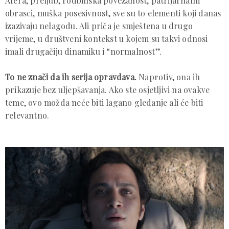
Afera, preljub, rodbinska povezanost, patrijarhalni
obrasci, muška posesivnost, sve su to elementi koji danas
izazivaju nelagodu. Ali priča je smještena u drugo
vrijeme, u društveni kontekst u kojem su takvi odnosi
imali drugačiju dinamiku i “normalnost”.
To ne znači da ih serija opravdava.
Naprotiv, ona ih
prikazuje bez uljepšavanja. Ako ste osjetljivi na ovakve
teme, ovo možda neće biti lagano gledanje ali će biti
relevantno.