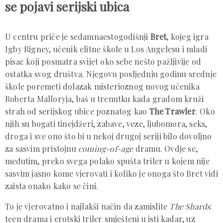
se pojavi serijski ubica
U centru priče je sedamnaestogodišnji
Bret
, kojeg igra
Igby Rigney, učenik elitne škole u Los Angelesu i mladi
pisac koji posmatra svijet oko sebe nešto pažljivije od
ostatka svog društva. Njegovu posljednju godinu srednje
škole poremeti dolazak misterioznog novog učenika
Roberta Malloryja, baš u trenutku kada gradom kruži
strah od serijskog ubice poznatog kao
The Trawler
. Oko
njih su bogati tinejdžeri, zabave, veze, ljubomora, seks,
droga i sve ono što bi u nekoj drugoj seriji bilo dovoljno
za sasvim pristojnu
coming-of-age
dramu. Ovdje se,
međutim, preko svega polako spušta triler u kojem nije
sasvim jasno kome vjerovati i koliko je onoga što Bret vidi
zaista onako kako se čini.
To je vjerovatno i najlakši način da zamislite
The Shards
:
teen drama i erotski triler smješteni u isti kadar, uz