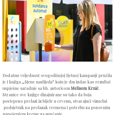
Dodatnu vrijednost ovogodišnjoj ljetnoj kampanji pružila
je i knjiga „Sjene naslijeđa“ koju je dm izdao kao rezultat
uspješne saradnje sa bh. autoricom
Melisom Krnić
.
Stranice ove knjige dizajnirane su tako da boja
postepeno prelazi iz bijele u crvenu, stvarajući vizuelni
podsjetnik na prolazak vremena i potrebu za ponovnim
nanošenjem kreme za sunčanje.