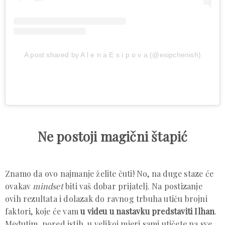
A post shared by A l e n a E s i p o v a (@esipchenish)
Ne postoji magični štapić
Znamo da ovo najmanje želite čuti! No, na duge staze će
ovakav
mindset
biti vaš dobar prijatelj. Na postizanje
ovih rezultata i dolazak do ravnog trbuha utiču brojni
faktori, koje će vam
u videu u nastavku predstaviti Ilhan
.
Međutim, pored istih, u velikoj mjeri sami utičete na sve