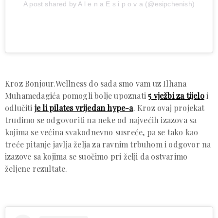
A post shared by A l e n a E s i p o v a (@esipchenish)
Kroz Bonjour.Wellness do sada smo vam uz Ilhana
Muhamedagića pomogli bolje upoznati
5 vježbi za tijelo
i
odlučiti
je li pilates vrijedan hype-a
. Kroz ovaj projekat
trudimo se odgovoriti na neke od najvećih izazova sa
kojima se većina svakodnevno susreće, pa se tako kao
treće pitanje javlja želja za ravnim trbuhom i odgovor na
izazove sa kojima se suočimo pri želji da ostvarimo
željene rezultate.