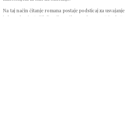
Na taj način čitanje romana postaje podsticaj za usvajanje
jedne od najvažnijih ljetnih navika – redovnu zaštitu kože
tokom izlaganja suncu.
Pregledi u brojkama
Od početka realizacije dm-ove kampanje besplatnih
pregleda dermoskopom pregledano je ukupno 7.913
osoba, a preporuku za dodatne pretrage dobilo je 1.475
osoba.
Kompanija dm će i u narednom periodu nastaviti
razvijati društveno odgovorne projekte usmjerene na
promociju zdravlja i prevenciju, s uvjerenjem da ulaganje
u zdravlje predstavlja jedno od najvažnijih ulaganja u
budućnost.