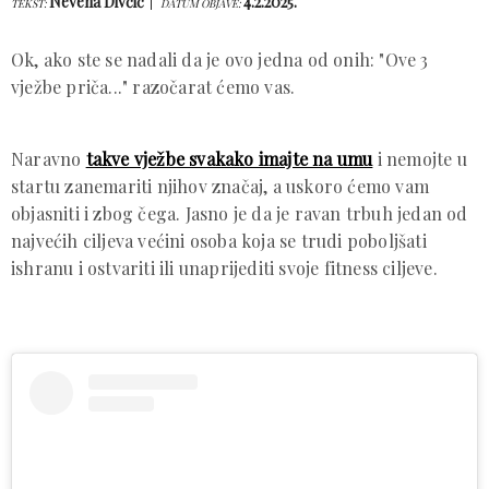
Nevena Divčić
4.2.2025.
TEKST:
DATUM OBJAVE:
Ok, ako ste se nadali da je ovo jedna od onih: "Ove 3
vježbe priča..." razočarat ćemo vas.
Naravno
takve vježbe svakako imajte na umu
i nemojte u
startu zanemariti njihov značaj, a uskoro ćemo vam
objasniti i zbog čega. Jasno je da je ravan trbuh jedan od
najvećih ciljeva većini osoba koja se trudi poboljšati
ishranu i ostvariti ili unaprijediti svoje fitness ciljeve.