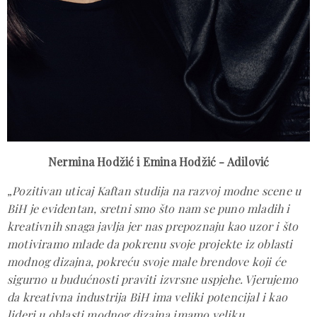
Nermina Hodžić i Emina Hodžić - Adilović
„Pozitivan uticaj Kaftan studija na razvoj modne scene u
BiH je evidentan, sretni smo što nam se puno mladih i
kreativnih snaga javlja jer nas prepoznaju kao uzor i što
motiviramo mlade da pokrenu svoje projekte iz oblasti
modnog dizajna, pokreću svoje male brendove koji će
sigurno u budućnosti praviti izvrsne uspjehe. Vjerujemo
da kreativna industrija BiH ima veliki potencijal i kao
lideri u oblasti modnog dizajna imamo veliku