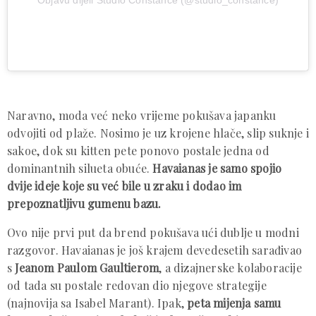
Naravno, moda već neko vrijeme pokušava japanku
odvojiti od plaže. Nosimo je uz krojene hlače, slip suknje i
sakoe, dok su kitten pete ponovo postale jedna od
dominantnih silueta obuće.
Havaianas je samo spojio
dvije ideje koje su već bile u zraku i dodao im
prepoznatljivu gumenu bazu.
Ovo nije prvi put da brend pokušava ući dublje u modni
razgovor. Havaianas je još krajem devedesetih sarađivao
s
Jeanom Paulom Gaultierom
, a dizajnerske kolaboracije
od tada su postale redovan dio njegove strategije
(najnovija sa Isabel Marant). Ipak,
peta mijenja samu