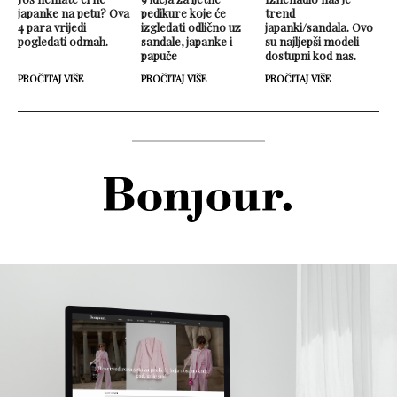
japanke na petu? Ova
pedikure koje će
trend
4 para vrijedi
izgledati odlično uz
japanki/sandala. Ovo
pogledati odmah.
sandale, japanke i
su najljepši modeli
papuče
dostupni kod nas.
PROČITAJ VIŠE
PROČITAJ VIŠE
PROČITAJ VIŠE