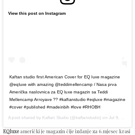
View this post on Instagram
Kaftan studio first American Cover for EQ luxe magazine
@eqluxe with amazing @teddimellencamp / Nasa prva
Američka naslovnica za EQ luxe magazin sa Teddi
Mellencamp Arroyave ?? #kaftanstudio #eqluxe #magazine
#cover #published #madeinbih #love #RHOBH
A post shared by
Kaftan Studio
(@kaftanstudio) on
Jul 9, 2019 at 11:53am PDT
EQluxe
američki je magazin čije izdanje za 6.mjesec krasi