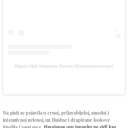
Objavu dijeli Havaianas Europe (@havaianaseurope)
Na pisti se pojavila u crnoj, prljavobijeloj, smeđoj i
intenzivnoj zelenoj, uz fluidne i drapirane lookove
Studija Constance.
Havaianas ovu japanku ne vidi kao