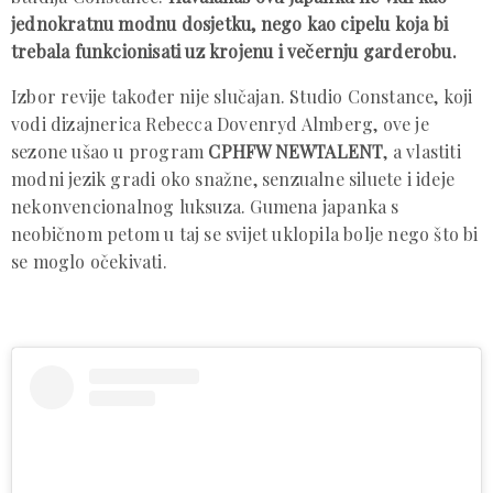
jednokratnu modnu dosjetku, nego kao cipelu koja bi
trebala funkcionisati uz krojenu i večernju garderobu.
Izbor revije također nije slučajan. Studio Constance, koji
vodi dizajnerica Rebecca Dovenryd Almberg, ove je
sezone ušao u program
CPHFW NEWTALENT
, a vlastiti
modni jezik gradi oko snažne, senzualne siluete i ideje
nekonvencionalnog luksuza. Gumena japanka s
neobičnom petom u taj se svijet uklopila bolje nego što bi
se moglo očekivati.