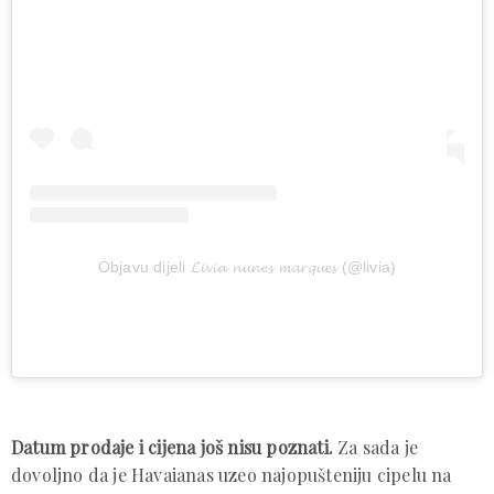
Objavu dijeli 𝓛𝓲𝓿𝓲𝓪 𝓷𝓾𝓷𝓮𝓼 𝓶𝓪𝓻𝓺𝓾𝓮𝓼 (@livia)
Datum prodaje i cijena još nisu poznati.
Za sada je
dovoljno da je Havaianas uzeo najopušteniju cipelu na