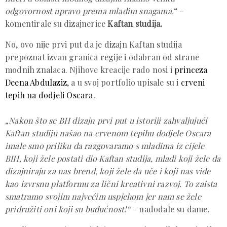
odgovornost upravo prema mladim snagama.
“ –
komentirale su dizajnerice
Kaftan studija.
No, ovo nije prvi put da je dizajn Kaftan studija
prepoznat izvan granica regije i odabran od strane
modnih znalaca. Njihove kreacije rado nosi i
princeza
Deena Abdulaziz
, a u svoj portfolio upisale su i
crveni
tepih na dodjeli Oscara.
„Nakon što se BH dizajn prvi put u istoriji zahvaljujući
Kaftan studiju našao na crvenom tepihu dodjele Oscara
imale smo priliku da razgovaramo s mladima iz cijele
BIH, koji žele postati dio Kaftan studija, mladi koji žele da
dizajniraju za nas brend, koji žele da uče i koji nas vide
kao izvrsnu platformu za lični kreativni razvoj. To zaista
smatramo svojim najvećim uspjehom jer nam se žele
pridružiti oni koji su budućnost!“
– nadodale su dame.