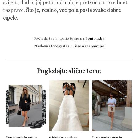
svijetu, dodao joj petu i odmah je pretvorio u predmet
rasprave.
Što je, realno, već pola posla svake dobre
cipele.
Pogledajte najnovije teme na
Bonjour.ba
Naslovna fotografija:
@havaianaseurope
Pogledajte slične teme
Još nemate crne
9 ideja za ljetne
Iznenadio nas je