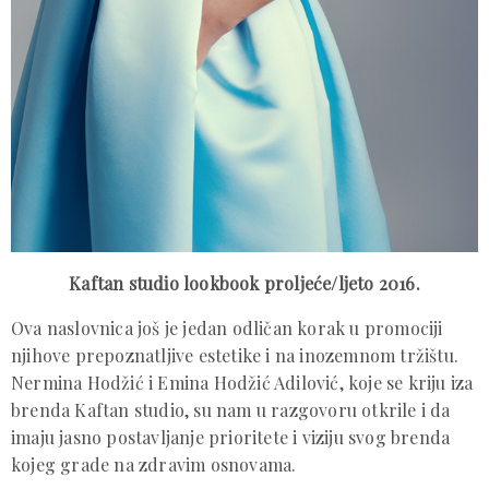
Kaftan studio lookbook proljeće/ljeto 2016.
Ova naslovnica još je jedan odličan korak u promociji
njihove prepoznatljive estetike i na inozemnom tržištu.
Nermina Hodžić i Emina Hodžić Adilović, koje se kriju iza
brenda Kaftan studio, su nam u razgovoru otkrile i da
imaju jasno postavljanje prioritete i viziju svog brenda
kojeg grade na zdravim osnovama.