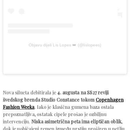
Objavu dijeli Lis Lopes 👑 (@lislopees)
Nova silueta debitirala je
4. augusta na SS27 reviji
švedskog brenda Studio Constance tokom
Copenhagen
Fashion Weeka
. Iako je klasična gumena baza ostala
prepoznatljiva, ostatak cipele prošao je ozbiljnu
intervenciju.
Niska asimetrična peta ima eliptičan oblik
,
dok je uobičajeni remen između prstiju proširen u petlju