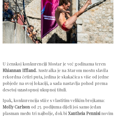
U ženskoj konkurenciji Mostar je već godinama teren
Rhiannan Iffland.
Australka je na Starom mostu slavila
rekordna četiri puta, jedina je skakačica s više od jedne
pobjede na ovoj lokaciji, a sada nastavlja pohod prema
desetoj uzastopnoj ukupnoj tituli.
Ipak, konkurencija stiže s vlastitim velikim brojkama:
Molly Carlson
od 25. podijuma dijeli još samo jedan
plasman među tri najbolje, dok bi
Xantheia Pennisi
novim