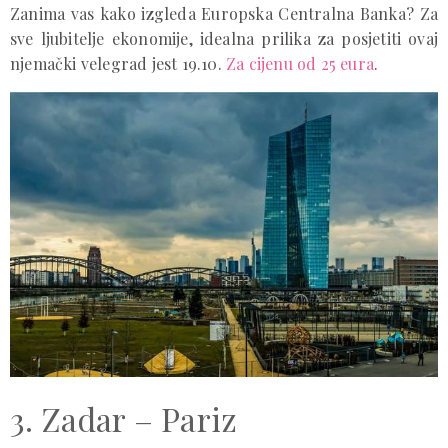
Zanima vas kako izgleda Europska Centralna Banka? Za
sve ljubitelje ekonomije, idealna prilika za posjetiti ovaj
njemački velegrad jest 19.10.
Za cijenu od 25 eura
.
3. Zadar – Pariz