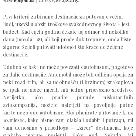
Bonjour.ba
27.8.2015.
TEKST:
DATUM OBJAVE:
Prvi kriterij za biranje destinacije za putovanje većini
ljudi, uzevši u obzir troškove svakodnevnog života - jest
budžet. Kad cijelu godinu čekate taj odmor od nekoliko
dana (možda i 18), ali koji prođe dok trepnete, onda biste
sigurno željeli putovati udobno i što kraće do željene
destinacije.
Udobno se baš i ne može povezati s autobusom, pogotovo
za dalje destinacije. Automobil može biti odlična opcija za
neki road trip, ali sa udobnošću (i brzinom) zrakoplova
se ipak ne može mjeriti niti jedno prijevozno sredstvo.
Nerijetko, ako pratite ponude niskotarifnih
aviokompanija, možete naletjeti na povoljnije putne
karte nego one autobusne. Ako planirate putovanje kroz
10.mjesec, kako bismo vam olakšali odabir i potragu, mi
vam donosimo 5 prijedloga – „zicer“ destinacija, koje
svakako morate posjetiti. Kako god. Nekada. Mi