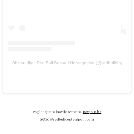
Objavu dijeli Red Bull Bosna i Hercegovina (@redbullbih)
Pogledajte najnovije teme na
Bonjour.ba
Foto:
@redbullcontentpool.com