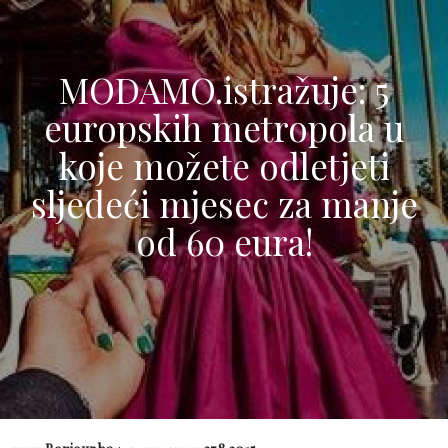
MODAMO.istražuje: 5
europskih metropola u
koje možete odletjeti
sljedeći mjesec za manje
od 60 eura!