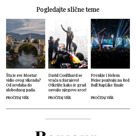
Pogledajte slične teme
Šta je sve Mostar
David Coulthard se
Frenkie i Helem
vidio ovog vikenda?
vraća u Sarajevo!
Nejse pozivaju na Red
Od sevdaha do
Otkrijte kako je grad
Bull RapLike finale
slobodnog pada.
osvojio njegovo srce!
PROČITAJ VIŠE
PROČITAJ VIŠE
PROČITAJ VIŠE