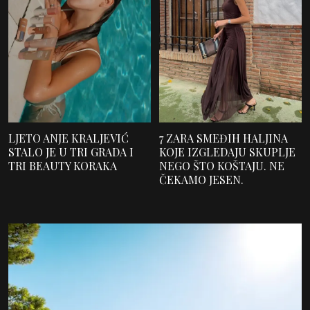
LJETO ANJE KRALJEVIĆ
7 ZARA SMEĐIH HALJINA
STALO JE U TRI GRADA I
KOJE IZGLEDAJU SKUPLJE
TRI BEAUTY KORAKA
NEGO ŠTO KOŠTAJU. NE
ČEKAMO JESEN.