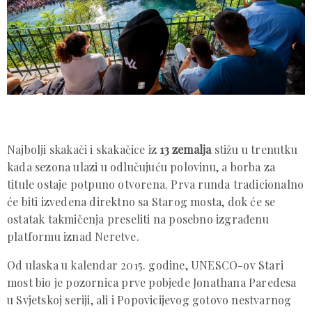
Najbolji skakači i skakačice iz
13 zemalja
stižu u trenutku
kada sezona ulazi u odlučujuću polovinu, a borba za
titule ostaje potpuno otvorena. Prva runda tradicionalno
će biti izvedena direktno sa Starog mosta, dok će se
ostatak takmičenja preseliti na posebno izgrađenu
platformu iznad Neretve.
Od ulaska u kalendar 2015. godine, UNESCO-ov Stari
most bio je pozornica prve pobjede Jonathana Paredesa
u Svjetskoj seriji, ali i Popovicijevog gotovo nestvarnog