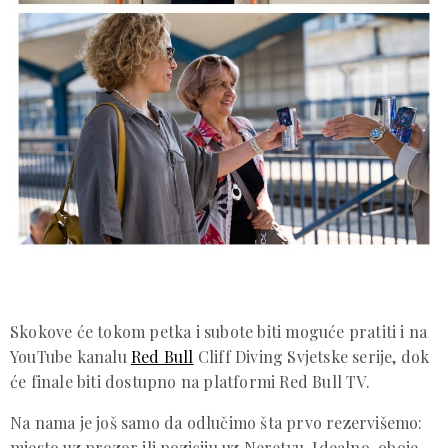
Skokove će tokom petka i subote biti moguće pratiti i na
YouTube kanalu
Red Bull
Cliff Diving Svjetske serije, dok
će finale biti dostupno na platformi Red Bull TV.
Na nama je još samo da odlučimo šta prvo rezervišemo:
mjesto uz prozor ili poziciju uz Neretvu. Idealno, oboje.