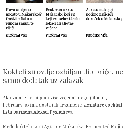
Novo omiljeno
Restoran u srcu
Adresa na kojoj
mjesto u Makarskoj?
Makarske koji svi
počinje najljepši
Doživite fjaku u
kriju za sebe: Idealna
doručak u Makarskoj
punom smislu te
lokacija za ljetne
riječi.
večere
PROČITAJ VIŠE
PROČITAJ VIŠE
PROČITAJ VIŠE
Kokteli su ovdje ozbiljan dio priče, ne
samo dodatak uz zalazak
Ako vam je ljetni plan više večernji nego jutarnji,
February 30 ima dosta jak argument:
signature cocktail
listu barmena Aleksei Pyshcheva.
Među koktelima su Agua de Makarska, Fermented Mojito,