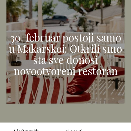
30. februar postoji samo
u Makarskoj: Otkrili smo
šta sve donosi
novootvoreni restoran