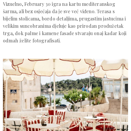
Vizuelno, February 30 igra na kartu mediteranskog
šarma, ali bez osjećaja da je sve već viđeno. Terasa s
bijelim stolicama, bordo detaljima, prugastim jastucima i
velikim suncobranima djeluje kao prirodan produžetak
trga, dok palme i kamene fasade stvaraju onaj kadar koji
odmah želite fotografisati.