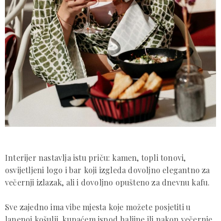
Interijer nastavlja istu priču: kamen, topli tonovi,
osvijetljeni logo i bar koji izgleda dovoljno elegantno za
večernji izlazak, ali i dovoljno opušteno za dnevnu kafu.
Sve zajedno ima vibe mjesta koje možete posjetiti u
lanenoj košulji, kupaćem ispod haljine ili nakon večernje