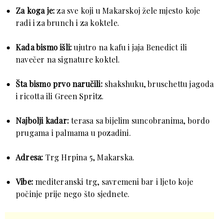
Za koga je:
za sve koji u Makarskoj žele mjesto koje
radi i za brunch i za koktele.
Kada bismo išli:
ujutro na kafu i jaja Benedict ili
navečer na signature koktel.
Šta bismo prvo naručili:
shakshuku, bruschettu jagoda
i ricotta ili Green Spritz.
Najbolji kadar:
terasa sa bijelim suncobranima, bordo
prugama i palmama u pozadini.
Adresa:
Trg Hrpina 5, Makarska.
Vibe:
mediteranski trg, savremeni bar i ljeto koje
počinje prije nego što sjednete.