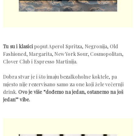
Tu su i klasici
poput Aperol Spritza, Negronija, Old
Fashioned, Margarita, New York Sour, Cosmopolitan,
Clover Club i Espresso Martinija.
Dobra stvar je i što imaju bezalkoholne koktele, pa
mjesto nije rezervisano samo za one koji žele večernji
drink.
Ovo je više “dođemo na jedan, ostanemo na još
jedan” vibe.