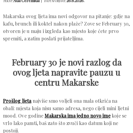
Ada Ćeremida
26.6.2026.
TEKST:
DATUM OBJAVE:
Makarska ovog ljeta ima novi odgovor na pitanje: gdje na
kafu, brunch ili koktel nakon plaže? Zove se February 30,
otvoren je u maju i izgleda kao mjesto koje ćete prvo
spremiti, a zatim poslati prijateljima.
February 30 je novi razlog da
ovog ljeta napravite pauzu u
centru Makarske
Prošlog ljeta
najviše smo voljeli ona mala otkrića na
obali: mjesta koja nisu samo adresa, nego cijeli mini ljetni
mood. Ove godine
Makarska ima jedno novo ime
koje se
vrlo lako pamti, baš zato što zvuči kao datum koji ne
postoji.