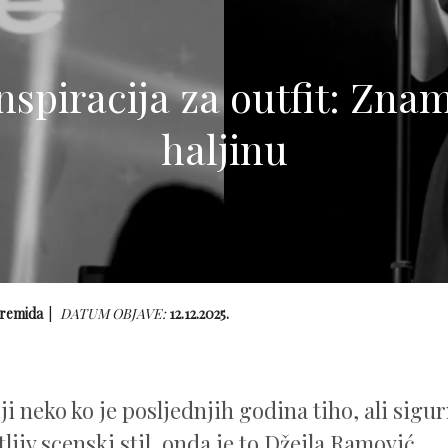
spiracija za outfit: Zna
haljinu
remida
DATUM OBJAVE:
12.12.2025.
ji neko ko je posljednjih godina tiho, ali sigu
jiv scenski stil, onda je to Džejla Ramović.