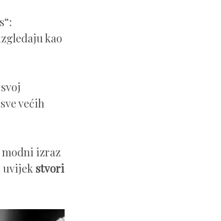
s“:
izgledaju kao
 svoj
 sve većih
n modni izraz
i uvijek
stvori