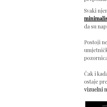
Svaki nje
minimalis
da su nap
Postoji n
umjetnič
pozornic
Čak i kad
ostaje pr
vizuelni