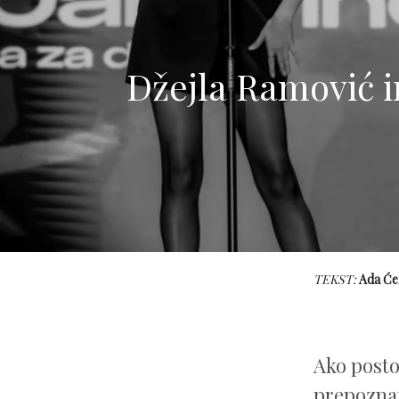
Džejla Ramović in
TEKST:
Ada Će
Ako posto
prepoznatl