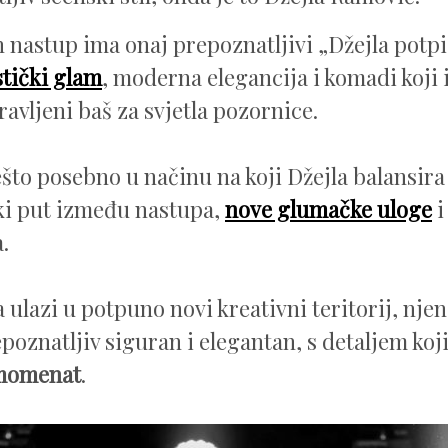
n nastup ima onaj prepoznatljivi „Džejla potpi
tički glam
, moderna elegancija i komadi koji 
ravljeni baš za svjetla pozornice.
ešto posebno u načinu na koji Džejla balansira
ki put između nastupa,
nove glumačke uloge
i
a.
a ulazi u potpuno novi kreativni teritorij, nje
epoznatljiv siguran i elegantan, s detaljem koj
 momenat
.