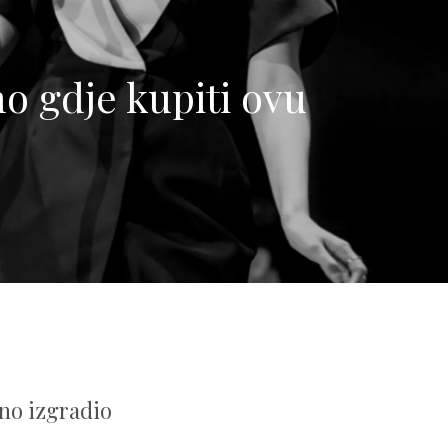
mo gdje kupiti ovu
rno izgradio