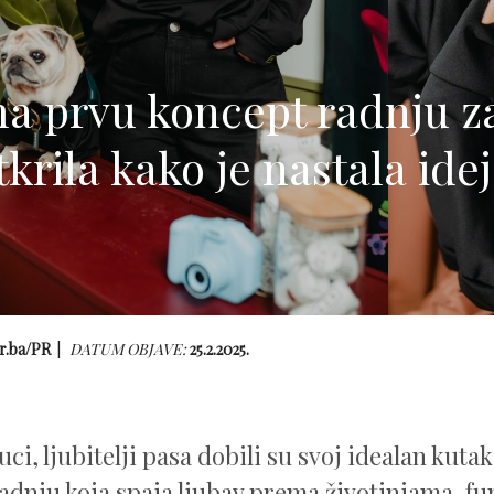
a prvu koncept radnju za
tkrila kako je nastala idej
r.ba/PR
DATUM OBJAVE:
25.2.2025.
ci, ljubitelji pasa dobili su svoj idealan kuta
adnju koja spaja ljubav prema životinjama, fu