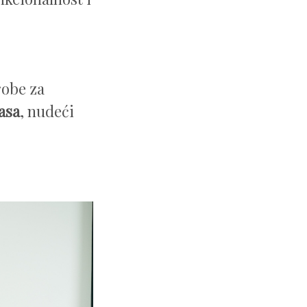
robe za
asa
, nudeći