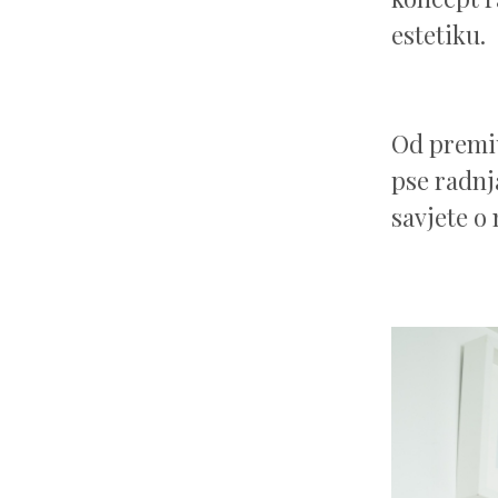
estetiku.
Od premi
pse radnja
savjete o