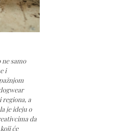
o ne samo
e i
i pažnjom
adogwear
 regiona, a
a je ideju o
reativcima da
koji će