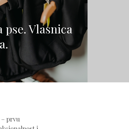
 pse. Vlasnica
a.
k – prvu
nkcionalnost i