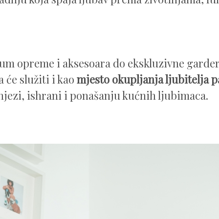
um opreme i aksesoara do ekskluzivne garde
 će služiti i kao
mjesto okupljanja ljubitelja p
 njezi, ishrani i ponašanju kućnih ljubimaca.