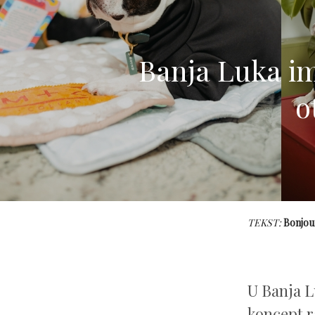
Banja Luka im
o
TEKST:
Bonjou
U Banja Lu
koncept r