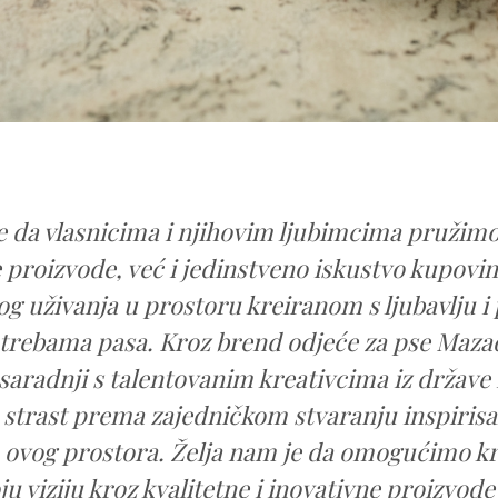
 je da vlasnicima i njihovim ljubimcima pružim
 proizvode, već i jedinstveno iskustvo kupovin
og uživanja u prostoru kreiranom s ljubavlju 
trebama pasa. Kroz brend odjeće za pse Maz
saradnji s talentovanim kreativcima iz države i
 strast prema zajedničkom stvaranju inspirisal
 ovog prostora. Želja nam je da omogućimo k
ju viziju kroz kvalitetne i inovativne proizvode 