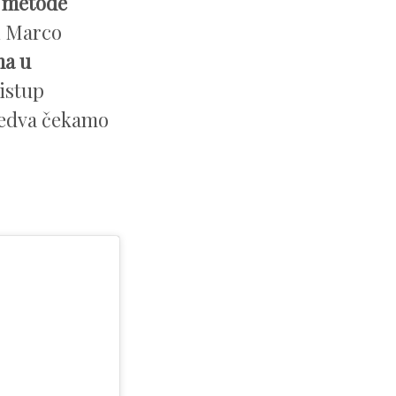
e metode
i Marco
ma u
ristup
 jedva čekamo