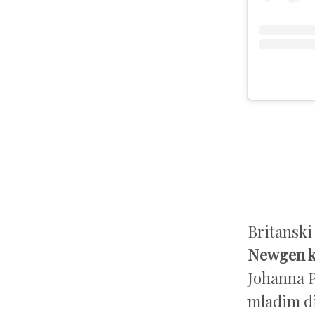
Britanski
Newgen ko
Johanna P
mladim di