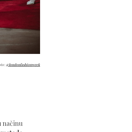
oto:
@londonfashionweek
u načinu