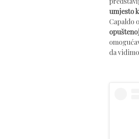
predstavl
umjesto kl
Capaldo o
opuštenoj
omogućava
da vidimo