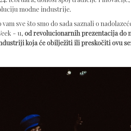
oluciju modne industrije.
vam sve što smo do sada saznali o nadolaze
eek - u,
od revolucionarnih prezentacija do 
dustriji koja će obilježiti ili preskočiti ovu s