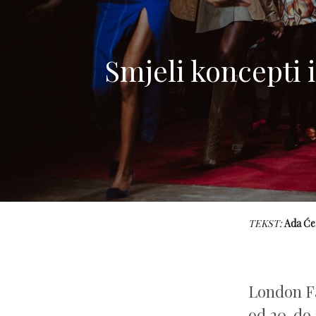
Smjeli koncepti 
TEKST:
Ada Će
London Fa
od 20. do 