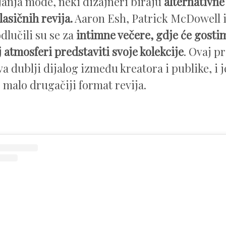
janja mode, neki dizajneri biraju
alternativn
asičnih revija.
Aaron Esh, Patrick McDowell 
dlučili su se za
intimne večere, gdje će gosti
 atmosferi predstaviti svoje kolekcije
. Ovaj p
 dublji dijalog između kreatora i publike, i
 malo drugačiji format revija.