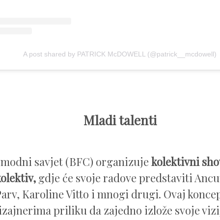
A post shared by PATRICK McDOWELL (@patrick__mcdowell)
Mladi talenti
 modni savjet (BFC) organizuje
kolektivni sh
lektiv,
gdje će svoje radove predstaviti Ancu
arv, Karoline Vitto i mnogi drugi. Ovaj konce
zajnerima priliku da zajedno izlože svoje vizij