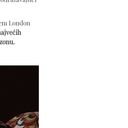
ćem London
najvećih
ezonu.