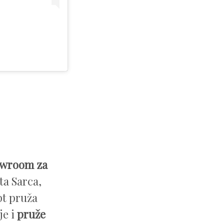
owroom za
ta Sarca,
pt pruža
e i
pruže