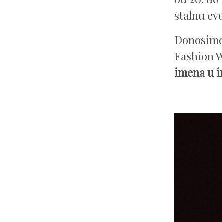
stalnu ev
Donosimo 
Fashion W
imena u in