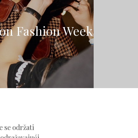
ndon Fashion Week
e
e se održati
, odražavajući