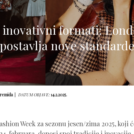
i inovativni formati: Lo
postavlja nove standard
remida
DATUM OBJAVE:
14.2.2025.
shion Week za sezonu jesen/zima 2025, koji ć
24. februara, donosi spoj tradicije i inovacije