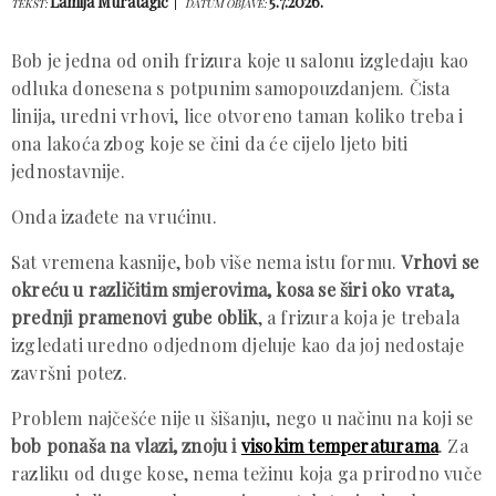
Lamija Muratagić
5.7.2026.
TEKST:
DATUM OBJAVE:
Bob je jedna od onih frizura koje u salonu izgledaju kao
odluka donesena s potpunim samopouzdanjem. Čista
linija, uredni vrhovi, lice otvoreno taman koliko treba i
ona lakoća zbog koje se čini da će cijelo ljeto biti
jednostavnije.
Onda izađete na vrućinu.
Sat vremena kasnije, bob više nema istu formu.
Vrhovi se
okreću u različitim smjerovima, kosa se širi oko vrata,
prednji pramenovi gube oblik
, a frizura koja je trebala
izgledati uredno odjednom djeluje kao da joj nedostaje
završni potez.
Problem najčešće nije u šišanju, nego u načinu na koji se
bob ponaša na vlazi, znoju i
visokim temperaturama
. Za
razliku od duge kose, nema težinu koja ga prirodno vuče