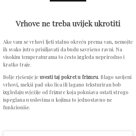
Vrhove ne treba uvijek ukrotiti
Ako vam se vrhovi ljeti stalno okreću prema van, nemojte
ih svako jutro prisiljavati da budu savršeno ravni. Na
visokim temperaturama to često izgleda neprirodno i
kratko traje.
Bolje rješenje je
uvesti taj pokret u frizuru
. Blago savijeni
vrhovi, mekši pad oko lica ili lagano teksturiran bob
izgledaju svježije od frizure koja pokušava ostati strogo
ispeglana u uslovima u kojima to jednostavno ne
funkcioniše.