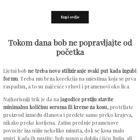
Kupi ovdje
Tokom dana bob ne popravljajte od
početka
Ljetni bob
ne treba novo stiliziranje svaki put kada izgubi
formu
. Treba mu brza korekcija na mjestima koja se prva
raspadnu, a to su najčešće vrhovi i pramenovi oko lica.
Najkorisniji trik je da na
jagodice prstiju stavite
minimalnu količinu seruma ili kreme za kosu
, protrljate
proizvod između dlanova i pređete samo preko krajeva,
nikako preko korijena. Zatim prednje pramenove
povucite iza ušiju nekoliko minuta, dok se kosa malo
smiri. Kada ih pustite, bob ponovo dobija čišću liniju, ali