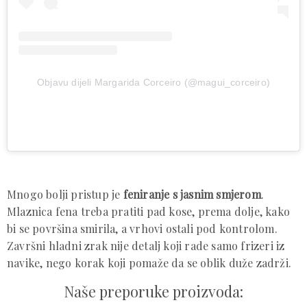
Objavu dijeli Margarida Corceiro (@magui_corceiro)
Mnogo bolji pristup je
feniranje s jasnim smjerom
.
Mlaznica fena treba pratiti pad kose, prema dolje, kako
bi se površina smirila, a vrhovi ostali pod kontrolom.
Završni hladni zrak nije detalj koji rade samo frizeri iz
navike, nego korak koji pomaže da se oblik duže zadrži.
Naše preporuke proizvoda: