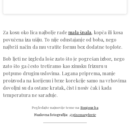
Za kosu oko lica najbolje rade
mala šnala
, kopča ili kosa
povučena iza ušiju. To nije odustajanje od boba, nego
najbrži način da mu vratite formu bez dodatne toplote.
Bob ljeti ne izgleda loše zato što je pogrešan izbor, nego
zato što ga često tretiramo kao zimsku frizuru u
potpuno drugim uslovima. Lagana priprema, manje
proizvoda na korijenu i brze korekcije samo na vrhovima
dovoljni su da ostane kratak, čist i nosiv čak i kada
temperatura ne sarađuje.
Pogledajte najnovije teme na
Bonjour.ba
Naslovna fotografija:
@ginemarghrete