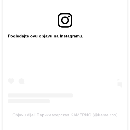
Pogledajte ovu objavu na Instagramu.
Objavu dijeli Парикмахерская KAMERNO (@kame.rno)