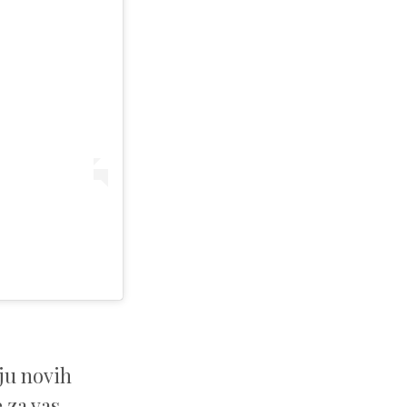
ju novih
 za vas.