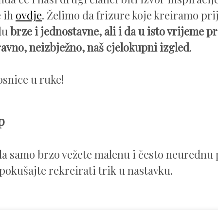
e ih
ovdje
. Želimo da frizure koje kreiramo prij
du
brze i jednostavne, ali i da u isto vrijeme p
ravno, neizbježno, naš cjelokupni izgled
.
osnice u ruke!
up
a samo brzo vežete malenu i često neurednu
pokušajte rekreirati trik u nastavku.