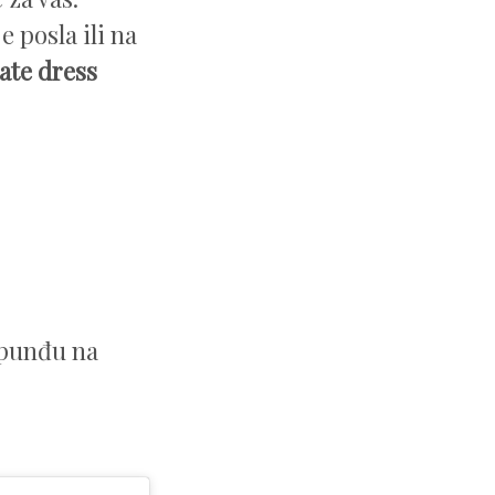
e posla ili na
rate dress
 punđu na