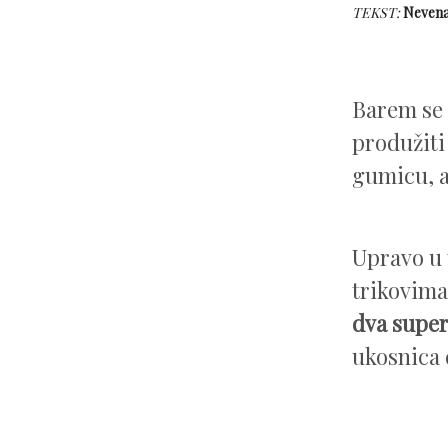
TEKST:
Nevena
Barem se 
produžiti
gumicu, a
Upravo u
trikovima
dva super
ukosnica 