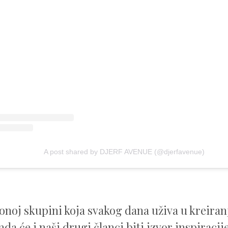
A post shared by DJERF AVENUE (@djerfavenue)
 onoj skupini koja svakog dana uživa u kreiran
nda će i naši drugi članci biti izvor inspiracije