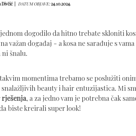
 Divčić
DATUM OBJAVE:
24.10.2024.
jednom dogodilo da hitno trebate skloniti kosu 
 na važan događaj - a kosa ne sarađuje s vama
 ni šnalu.
 takvim momentima trebamo se poslužiti oni
 snalažljivih beauty i hair entuzijastica. Mi s
 rješenja
, a za jedno vam je potrebna čak sam
da biste kreirali super look!