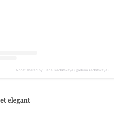
A post shared by Elena Rachitskaya (@elena.rachitskaya)
yet elegant