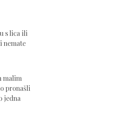
s lica ili
 i nemate
m malim
mo pronašli
o jedna