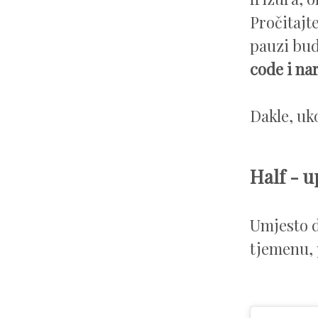
Pročitajt
pauzi bu
code i na
Dakle, uk
Half - 
Umjesto d
tjemenu, 