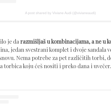
A post shared by Viviane Audi (@vivianeaudi)
ilo je da
razmišljaš u kombinacijama, a ne u 
jina, jedan svestrani komplet i dvoje sandala v
snovu. Nema potrebe za pet različitih torbi, d
 torbica koju ćeš nositi i preko dana i uvečer