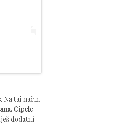
e
. Na taj način
ana.
Cipele
iješ dodatni