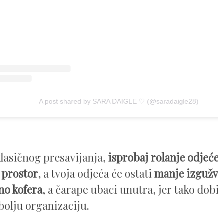
A post shared by SARA DAIGLE ♡ (@saradaigle28)
lasičnog presavijanja,
isprobaj rolanje odjeć
 prostor
, a tvoja odjeća će ostati
manje izgužv
no kofera
, a čarape ubaci unutra, jer tako dob
 bolju organizaciju.