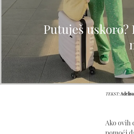
Putuješ uskoro? 
TEKST:
Adelisa
Ako ovih 
pomoći da