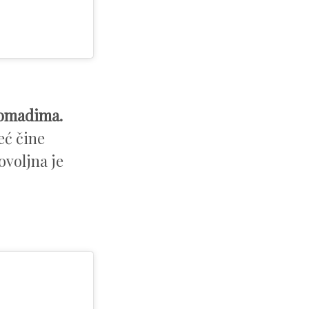
komadima.
eć čine
ovoljna je
.