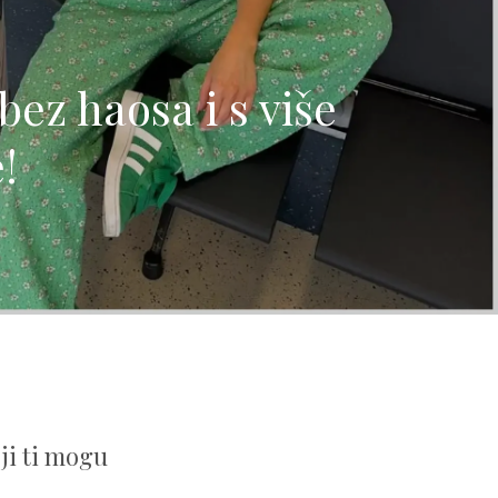
ez haosa i s više
!
ji ti mogu