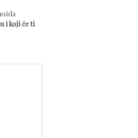
'možda
i koji će ti