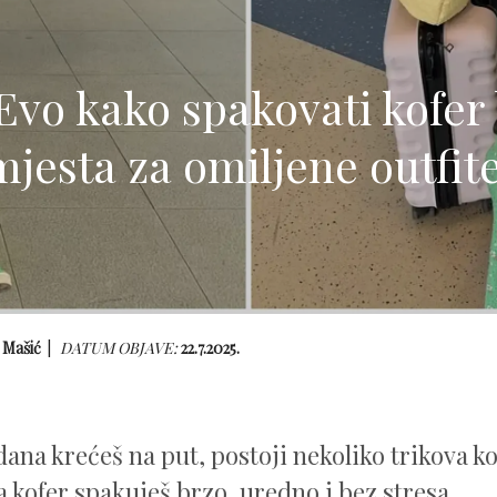
Evo kako spakovati kofer b
mjesta za omiljene outfite
 Mašić
DATUM OBJAVE:
22.7.2025.
dana krećeš na put, postoji nekoliko trikova ko
 kofer spakuješ brzo, uredno i bez stresa.