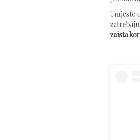
Umjesto d
zatrebaju'
zaista kori