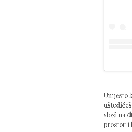
Umjesto k
uštedićeš
složi na
d
prostor i