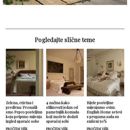
Pogledajte slične teme
Zelena, cvjetna i
4 načina kako
Bijele posteljine
predivna: Pronašli
stilizovati jedan od
mijenjamo ovim:
smo Pepco posteljinu
pametnijih komada
English Home setovi
koja potpuno mijenja
koji možete dodati
s prugama sada su
izgled spavaće sobe
spavaćoj sobi
sniženi 50%
PROČITAJ VIŠE
PROČITAJ VIŠE
PROČITAJ VIŠE