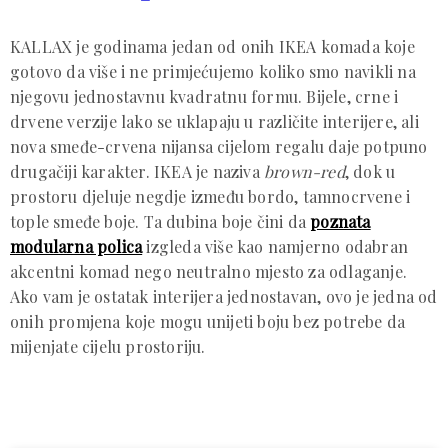
KALLAX je godinama jedan od onih IKEA komada koje
gotovo da više i ne primjećujemo koliko smo navikli na
njegovu jednostavnu kvadratnu formu. Bijele, crne i
drvene verzije lako se uklapaju u različite interijere, ali
nova smeđe-crvena nijansa cijelom regalu daje potpuno
drugačiji karakter. IKEA je naziva
brown-red
, dok u
prostoru djeluje negdje između bordo, tamnocrvene i
tople smeđe boje. Ta dubina boje čini da
poznata
modularna polica
izgleda više kao namjerno odabran
akcentni komad nego neutralno mjesto za odlaganje.
Ako vam je ostatak interijera jednostavan, ovo je jedna od
onih promjena koje mogu unijeti boju bez potrebe da
mijenjate cijelu prostoriju.