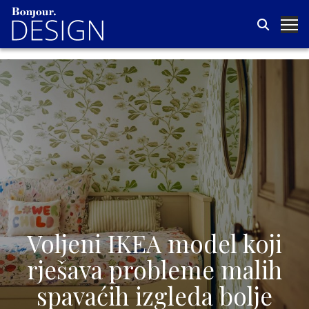
Voljeni IKEA model koji
rješava probleme malih
spavaćih izgleda bolje