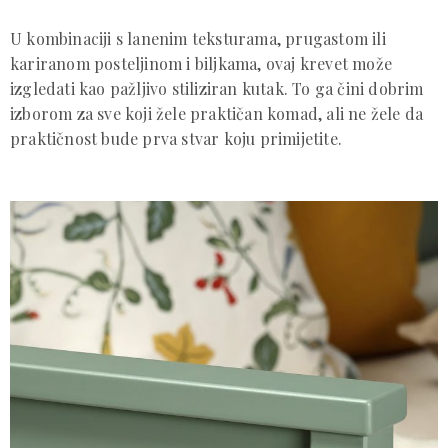
U kombinaciji s lanenim teksturama, prugastom ili
kariranom posteljinom i biljkama, ovaj krevet može
izgledati kao pažljivo stiliziran kutak. To ga čini dobrim
izborom za sve koji žele praktičan komad, ali ne žele da
praktičnost bude prva stvar koju primijetite.