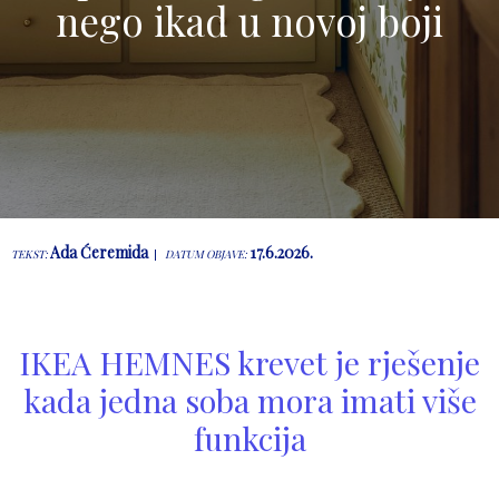
nego ikad u novoj boji
Ada Ćeremida
17.6.2026.
TEKST:
DATUM OBJAVE:
IKEA HEMNES krevet je rješenje
kada jedna soba mora imati više
funkcija