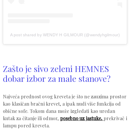
A post shared by WENDY H GILMOUR (@wendyhgilmour)
Zašto je sivo zeleni HEMNES
dobar izbor za male stanove?
Najveća prednost ovog kreveta je što ne zauzima prostor
kao klasičan bračni krevet, a ipak nudi više funkcija od
obične sofe. Tokom dana može izgledati kao uredan
kutak za čitanje ili odmor,
posebno uz jastuke,
prekrivač i
lampu pored kreveta.