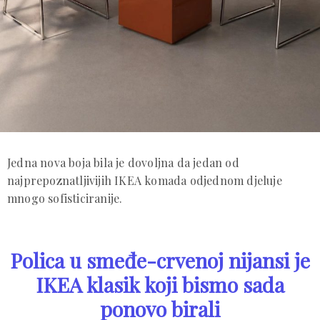
Jedna nova boja bila je dovoljna da jedan od
najprepoznatljivijih IKEA komada odjednom djeluje
mnogo sofisticiranije.
Polica u smeđe-crvenoj nijansi je
IKEA klasik koji bismo sada
ponovo birali