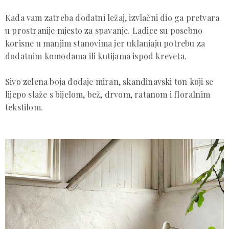
Kada vam zatreba dodatni ležaj, izvlačni dio ga pretvara
u prostranije mjesto za spavanje. Ladice su posebno
korisne u manjim stanovima jer uklanjaju potrebu za
dodatnim komodama ili kutijama ispod kreveta.
Sivo zelena boja dodaje miran, skandinavski ton koji se
lijepo slaže s bijelom, bež, drvom, ratanom i floralnim
tekstilom.