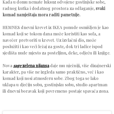
Kada u domu nemate luksuz odvojene gostinjske sobe,
radnog kutka i dodatnog prostora za odlaganje,
svaki
komad namještaja mora raditi pametnije.
HEMNES dnevni krevet iz IKEA ponude osmišljen je kao
komad koji se tokom dana može koristiti kao sofa, a
navečer pretvoriti u krevet. Uz izvlačni dio, može
poslužiti i kao veći ležaj za goste, dok tri ladice ispod
sjedišta nude mjesto za posteljinu, deke, odjeću ili knjige.
Nova
sage
zelena nijansa
daje mu nježniji, više dizajnerski
karakter, pa više ne izgleda samo praktično, već i kao
komad koji nosi atmosferu sobe. Zbog toga se lako
uklapa u dječiju sobu, gostinjsku sobu, studio apartman
ili dnevni boravak koji povremeno postaje spavaća zona.