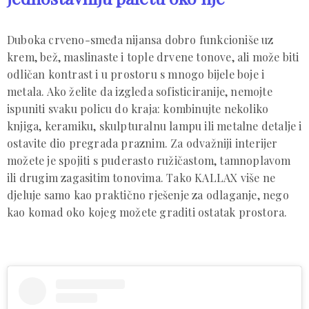
Duboka crveno-smeđa nijansa dobro funkcioniše uz
krem, bež, maslinaste i tople drvene tonove, ali može biti
odličan kontrast i u prostoru s mnogo bijele boje i
metala. Ako želite da izgleda sofisticiranije, nemojte
ispuniti svaku policu do kraja: kombinujte nekoliko
knjiga, keramiku, skulpturalnu lampu ili metalne detalje i
ostavite dio pregrada praznim. Za odvažniji interijer
možete je spojiti s puderasto ružičastom, tamnoplavom
ili drugim zagasitim tonovima. Tako KALLAX više ne
djeluje samo kao praktično rješenje za odlaganje, nego
kao komad oko kojeg možete graditi ostatak prostora.