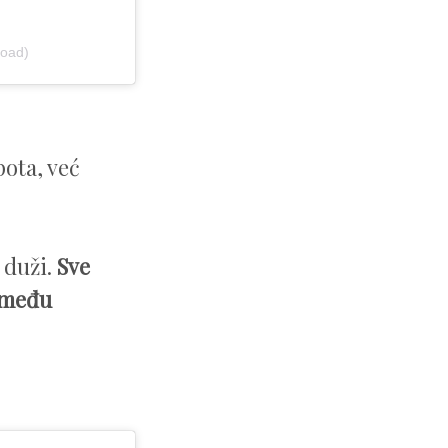
road)
ota, već
o duži.
Sve
zmeđu