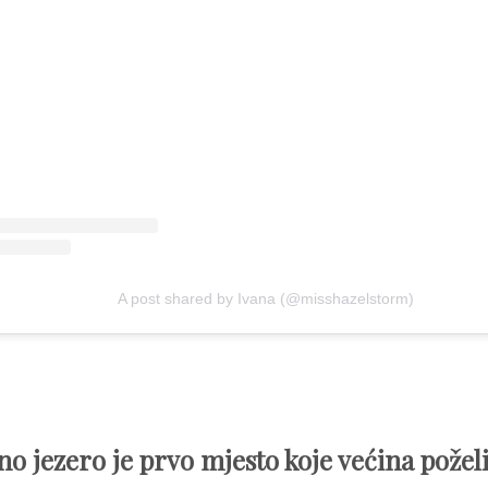
A post shared by Ivana (@misshazelstorm)
o jezero je prvo mjesto koje većina poželi 