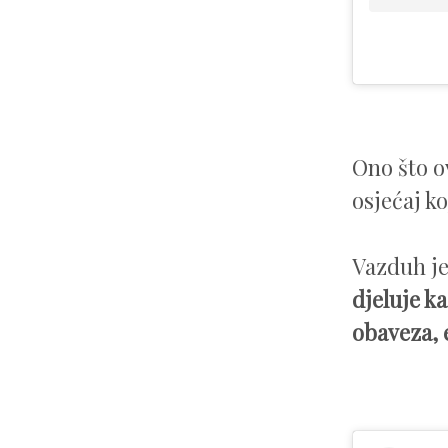
Ono što o
osjećaj k
Vazduh je 
djeluje k
obaveza, 