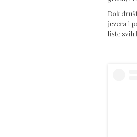
Dok društ
jezera i 
liste svi