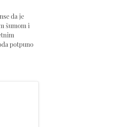
anse da je
om šumom i
etnim
voda potpuno