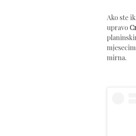
Ako ste ik
upravo
Cr
planinski
mjesecima
mirna.