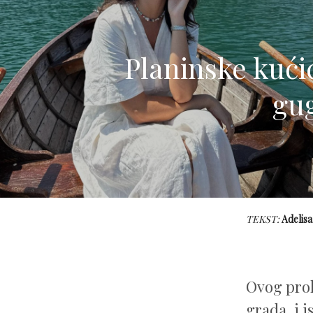
Planinske kućic
gug
TEKST:
Adelisa
Ovog prol
grada, i i