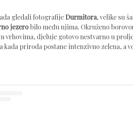
ada gledali fotografije
Durmitora
, velike su š
no jezero
bilo među njima. Okruženo borov
m vrhovima, djeluje gotovo nestvarno u prolj
 kada priroda postane intenzivno zelena, a 