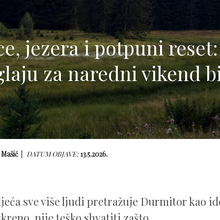
e, jezera i potpuni reset:
laju za naredni vikend b
 Mašić
DATUM OBJAVE:
13.5.2026.
jeća sve više ljudi pretražuje Durmitor kao ide
skreno, nije teško shvatiti zašto.