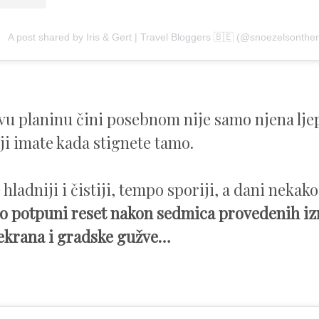
A post shared by Iris & Gert | Travel Bloggers 🇧🇪 (@snoezelsonthe
vu planinu čini posebnom nije samo njena ljep
oji imate kada stignete tamo.
hladniji i čistiji, tempo sporiji, a dani nekak
ao potpuni reset nakon sedmica provedenih i
ekrana i gradske gužve…