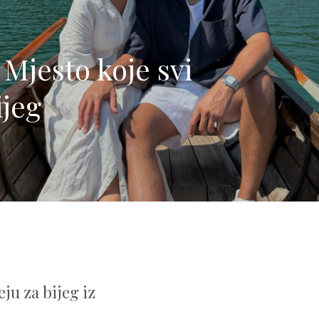
 Mjesto koje svi
ijeg
ju za bijeg iz