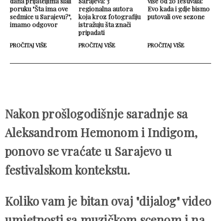
dana prijateljima slali
Sarajeva: 3
više od 20 festivala:
poruku "Šta ima ove
regionalna autora
Evo kada i gdje bismo
sedmice u Sarajevu?",
koja kroz fotografiju
putovali ove sezone
imamo odgovor
istražuju šta znači
pripadati
PROČITAJ VIŠE
PROČITAJ VIŠE
PROČITAJ VIŠE
Nakon prošlogodišnje saradnje sa
Aleksandrom Hemonom i Indigom,
ponovo se vraćate u Sarajevo u
festivalskom kontekstu.
Koliko vam je bitan ovaj "dijalog" video
umjetnosti sa muzičkom scenom i na