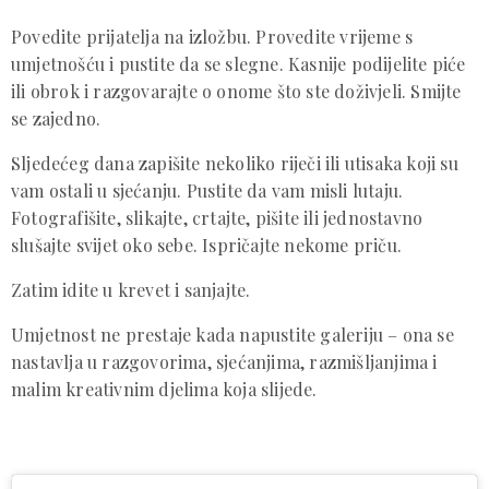
Povedite prijatelja na izložbu. Provedite vrijeme s
umjetnošću i pustite da se slegne. Kasnije podijelite piće
ili obrok i razgovarajte o onome što ste doživjeli. Smijte
se zajedno.
Sljedećeg dana zapišite nekoliko riječi ili utisaka koji su
vam ostali u sjećanju. Pustite da vam misli lutaju.
Fotografišite, slikajte, crtajte, pišite ili jednostavno
slušajte svijet oko sebe. Ispričajte nekome priču.
Zatim idite u krevet i sanjajte.
Umjetnost ne prestaje kada napustite galeriju – ona se
nastavlja u razgovorima, sjećanjima, razmišljanjima i
malim kreativnim djelima koja slijede.