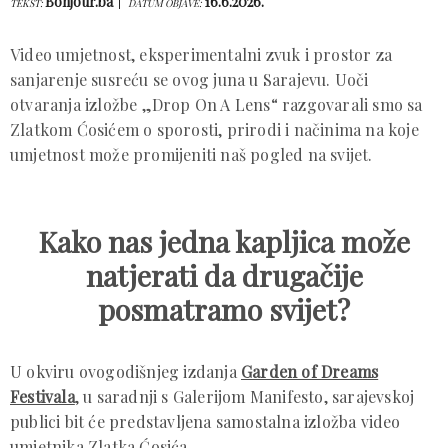
Bonjour.ba
16.6.2026.
TEKST:
DATUM OBJAVE:
Video umjetnost, eksperimentalni zvuk i prostor za
sanjarenje susreću se ovog juna u Sarajevu. Uoči
otvaranja izložbe „Drop On A Lens“ razgovarali smo sa
Zlatkom Ćosićem o sporosti, prirodi i načinima na koje
umjetnost može promijeniti naš pogled na svijet.
Kako nas jedna kapljica može
natjerati da drugačije
posmatramo svijet?
U okviru ovogodišnjeg izdanja
Garden of Dreams
Festivala
, u saradnji s Galerijom Manifesto, sarajevskoj
publici bit će predstavljena samostalna izložba video
umjetnika Zlatka Ćosića.