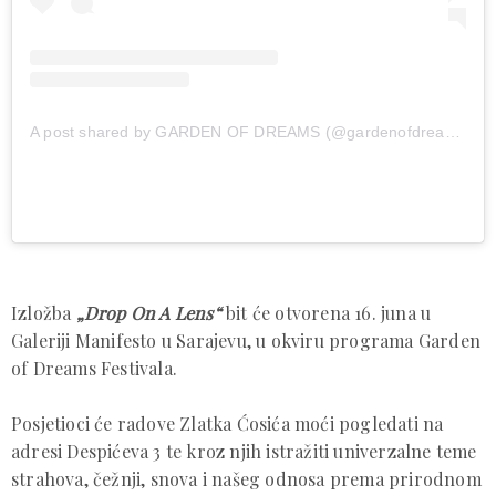
A post shared by GARDEN OF DREAMS (@gardenofdreams.ba)
Izložba
„Drop On A Lens“
bit će otvorena 16. juna u
Galeriji Manifesto u Sarajevu, u okviru programa Garden
of Dreams Festivala.
Posjetioci će radove Zlatka Ćosića moći pogledati na
adresi Despićeva 3 te kroz njih istražiti univerzalne teme
strahova, čežnji, snova i našeg odnosa prema prirodnom