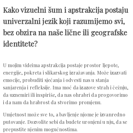
Kako vizuelni šum i apstrakcija postaju
univerzalni jezik koji razumijemo svi,
bez obzira na naše lične ili geografske
identitete?
U mojim videima apstrakcija postaje prostor ljepote,
energije, pokreta i slikarskog izražavanja. Može izazvati
emocije, probuditi sjećanja i odvesti nas u stanja
sanjarenja i refleksije. Ima moć da izazove strah i čežnju,
da uznemiri ili inspiriše, da nas ohrabri da progovorimo
i da nam da hrabrost da stvorimo promjenu.
Umjetnost može sve to, a bavljenje njome je izvanredno
putovanje. Dozvolite sebi da budete uronjeni u nju, da se
prepustite njenim mogućnostima.