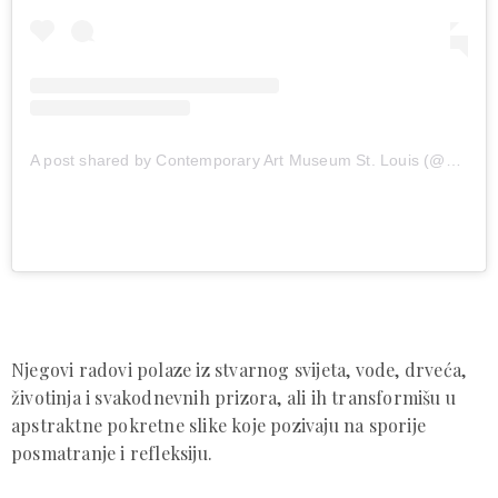
A post shared by Contemporary Art Museum St. Louis (@camstl)
Njegovi radovi polaze iz stvarnog svijeta, vode, drveća,
životinja i svakodnevnih prizora, ali ih transformišu u
apstraktne pokretne slike koje pozivaju na sporije
posmatranje i refleksiju.