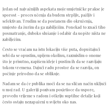
Jedan od najvažnijih aspekata moje umjetničke prakse je
sporost – proces učenja da budem strpljiv, pažljiv i
selektivan. Trudim se da postanem dio okruženja,
umjesto da žurim da ga zabilježim. Ponekad to znači tiho
posmatranje, duboko slušanje i odabir da uopšte ništa ne
zabilježim.
Često se vraćam na istu lokaciju više puta, dopuštajući
sebi da se opustim, upijem okolinu, razmislim o onome
što je prisutno, zapišem ideje i pustim ih da se razvijaju
tokom vremena. Dajući radu prostor da se razvija, on
počinje prirodno da se oblikuje.
Nadam se da će publika moći da se na sličan način uključi
u moj rad. U galeriji pozivam posjetioce da uspore,
provedu vrijeme s radom i otkriju suptilne detalje koji
često ostaju nezapaženi u svijetu oko nas.