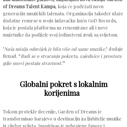
of Dreams Talent Kampa
, koja će podržati novu
generaciju muzičkih talenata. Organizacija također ulaže
dodatne resurse u svoju izdavačku kuću GoD Records,
koja je postala platforma za renomirane ali i nove
umjetnike da podijele svoj jedinstveni zvuk sa svijetom.
"
Naša misija oduvijek je bila više od same muzike,
" dodaje
Renad. “
Radi se o stvaranju pokreta, zajednice i prostora
gdje snovi postaju stvarnost.
”
Globalni pokret s lokalnim
korijenima
Tokom protekle decenije, Garden of Dreams je
transformisao Sarajevo u destinaciju za ljubitelje muzike
iz cijelog svijeta. Inspirisao je nebrojene fanove i