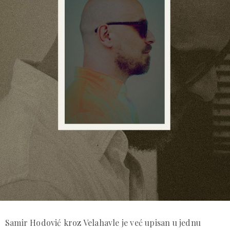
Samir Hodović kroz Velahavle je već upisan u jednu