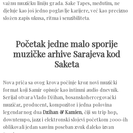
važnu muzičku liniju grada. Sake Tapes, međutim, ne
djeluje kao još jedno poglavlje karijere, već kao precizno
složen zapis ukusa, ritma i senzibiliteta.
Početak jedne malo sporije
muzičke arhive Sarajeva kod
Saketa
Nova priča sa ovog krova počinje kroz novi muzički
format koji Samir opisuje kao intimni audio dnevnik.
Serijal otvara Vlado Džihan, bosanskohercegovački
muzičar, producent, kompozitor i jedna polovina
legendarnog dua
Dzihan & Kamien
, čiji su trip hop,
downtempo, jazz i elektronski slojevi početkom 2000-ih
oblikovali jedan sasvim poseban zvuk daleko izvan