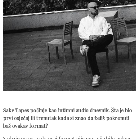
Sake Tapes počinje kao intimni audio dnevnik. Šta je bio
prvi osjećaj ili trenutak kada si znao da želiš pokrenuti
baš ovakav format?
S obzirom na to da ovaj format nije nov, nije bilo nekog