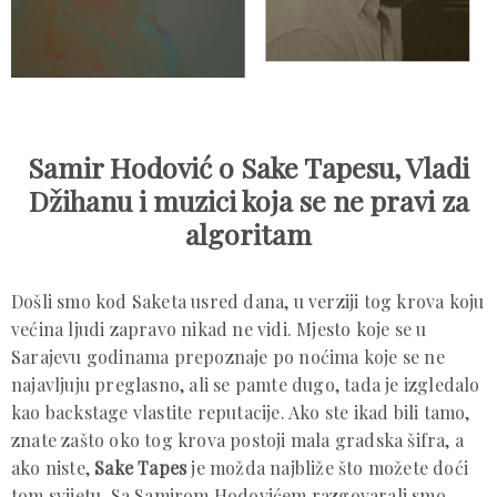
Samir Hodović o Sake Tapesu, Vladi
Džihanu i muzici koja se ne pravi za
algoritam
Došli smo kod Saketa usred dana, u verziji tog krova koju
većina ljudi zapravo nikad ne vidi. Mjesto koje se u
Sarajevu godinama prepoznaje po noćima koje se ne
najavljuju preglasno, ali se pamte dugo, tada je izgledalo
kao backstage vlastite reputacije. Ako ste ikad bili tamo,
znate zašto oko tog krova postoji mala gradska šifra, a
ako niste,
Sake Tapes
je možda najbliže što možete doći
tom svijetu. Sa Samirom Hodovićem razgovarali smo