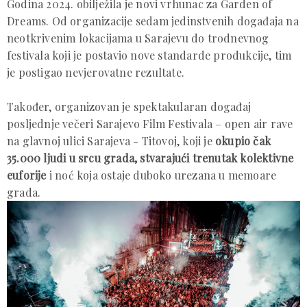
Godina 2024. obilježila je novi vrhunac za Garden of
Dreams. Od organizacije sedam jedinstvenih događaja na
neotkrivenim lokacijama u Sarajevu do trodnevnog
festivala koji je postavio nove standarde produkcije, tim
je postigao nevjerovatne rezultate.
Također, organizovan je spektakularan događaj
posljednje večeri Sarajevo Film Festivala – open air rave
na glavnoj ulici Sarajeva - Titovoj, koji je
okupio čak
35.000 ljudi u srcu grada, stvarajući trenutak kolektivne
euforije
i noć koja ostaje duboko urezana u memoare
grada.