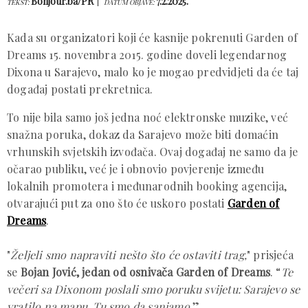
Bonjour.ba/PR
7.2.2025.
TEKST:
DATUM OBJAVE:
Kada su organizatori koji će kasnije pokrenuti Garden of
Dreams 15. novembra 2015. godine doveli legendarnog
Dixona u Sarajevo, malo ko je mogao predvidjeti da će taj
događaj postati prekretnica.
To nije bila samo još jedna noć elektronske muzike, već
snažna poruka, dokaz da Sarajevo može biti domaćin
vrhunskih svjetskih izvođača. Ovaj događaj ne samo da je
očarao publiku, već je i obnovio povjerenje između
lokalnih promotera i međunarodnih booking agencija,
otvarajući put za ono što će uskoro postati
Garden of
Dreams
.
"
Željeli smo napraviti nešto što će ostaviti trag,
" prisjeća
se
Bojan Jović, jedan od osnivača Garden of Dreams
. “
Te
večeri sa Dixonom poslali smo poruku svijetu: Sarajevo se
vratilo na mapu. Tu smo da sanjamo.
”