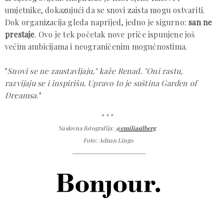
umjetnike, dokazujući da se snovi zaista mogu ostvariti.
Dok organizacija gleda naprijed, jedno je sigurno:
san ne
prestaje
. Ovo je tek početak nove priče ispunjene još
većim ambicijama i neograničenim mogućnostima.
"
Snovi se ne zaustavljaju," kaže Renad. "Oni rastu,
razvijaju se i inspirišu. Upravo to je suština Garden of
Dreamsa
."
* * *
Naslovna fotografija:
@emiliasilberg
Foto: Adnan Lingo