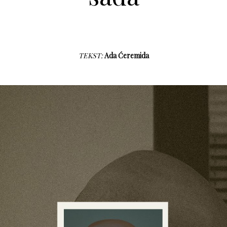
TEKST:
Ada Ćeremida