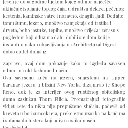
Jesen je doba godine tijekom kojeg odmor najčešće
uključuje ispijanje toplog čaja, u društvu dekice, pečenog
kestenja, kaminske vatre i naravno, dragih ljudi. Dodajte
tomu šumu, jezero, mnoštvo namještaja od trstike i
drveta, boho jastuke, tepihe, mnoštvo cvijeća i terasu s
pogledom koji oduzima dah i dobili ste dom koji je
instantno nakon objavljivanja na Architectural Digest
dobio epitet doma iz
Zapravo, ovaj dom pokazuje kako to izgleda savršen
odmor na old fashioned način.
Ovu savršenu kuću na jezeru, smještenu na Upper
Saranac jezeru u blizini New Yorka dizajnirao je Shope
Reno, dok je za interijer ovog rustičnog obiteljskog
doma zaslužan Thom Filicia. Promatrajući fotografije
vidjet ćete da ništa nije prepušteno slučaju, počevši od
kreveta u boji suncokreta, preko etno uzorka na kaučima
i sofama do lustera koji odišu rustikalnošću...
Pogledajte!