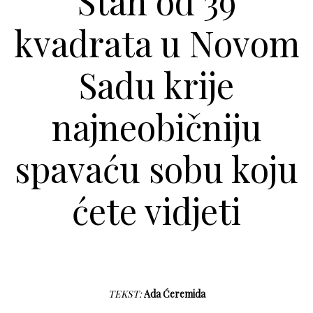
Stan od 39
kvadrata u Novom
Sadu krije
najneobičniju
spavaću sobu koju
ćete vidjeti
TEKST:
Ada Ćeremida