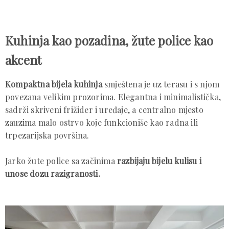
Kuhinja kao pozadina, žute police kao
akcent
Kompaktna bijela kuhinja
smještena je uz terasu i s njom
povezana velikim prozorima. Elegantna i minimalistička,
sadrži skriveni frižider i uređaje, a centralno mjesto
zauzima malo ostrvo koje funkcioniše kao radna ili
trpezarijska površina.
Jarko žute police sa začinima
razbijaju bijelu kulisu i
unose dozu razigranosti.