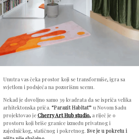
Unutra vas čeka prostor koji se transformiše, igra sa
svjetlom i podsjeća na pozorišnu scenu.
Nekad je dovoljno samo 39 kvadrata da se ispriča velika
arhitektonska priča.
“Parazit Habitat”
u Novom Sadu
projektovao je
Cherry Art Hub studio,
a riječ je o
prostoru koji briše granice između privatnog i
zajedničkog, statičnog i pokretnog.
Sve je u pokretu i
ništa nije slučajno.