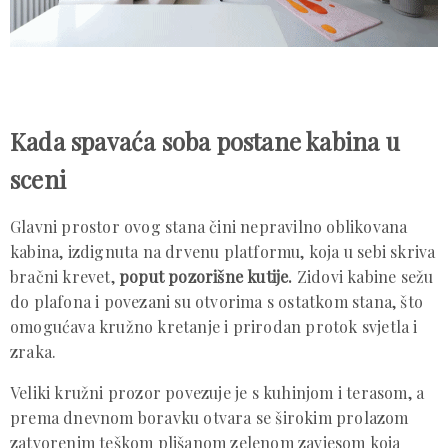
Kada spavaća soba postane kabina u
sceni
Glavni prostor ovog stana čini nepravilno oblikovana
kabina, izdignuta na drvenu platformu, koja u sebi skriva
bračni krevet,
poput pozorišne kutije.
Zidovi kabine sežu
do plafona i povezani su otvorima s ostatkom stana, što
omogućava kružno kretanje i prirodan protok svjetla i
zraka.
Veliki kružni prozor povezuje je s kuhinjom i terasom, a
prema dnevnom boravku otvara se širokim prolazom
zatvorenim teškom plišanom zelenom zavjesom koja