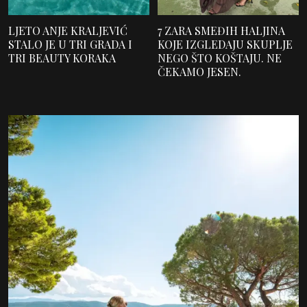
LJETO ANJE KRALJEVIĆ
7 ZARA SMEĐIH HALJINA
STALO JE U TRI GRADA I
KOJE IZGLEDAJU SKUPLJE
TRI BEAUTY KORAKA
NEGO ŠTO KOŠTAJU. NE
ČEKAMO JESEN.