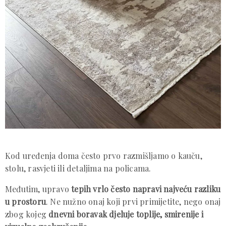
Kod uređenja doma često prvo razmišljamo o kauču,
stolu, rasvjeti ili detaljima na policama.
Međutim, upravo
tepih vrlo često napravi najveću razliku
u prostoru
. Ne nužno onaj koji prvi primijetite, nego onaj
zbog kojeg
dnevni boravak djeluje toplije, smirenije i