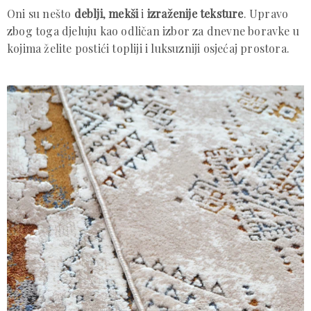
Oni su nešto
deblji
,
mekši
i
izraženije teksture
. Upravo
zbog toga djeluju kao odličan izbor za dnevne boravke u
kojima želite postići topliji i luksuzniji osjećaj prostora.