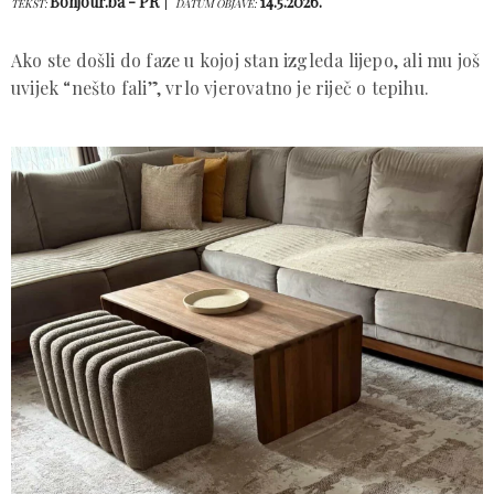
Bonjour.ba - PR
14.5.2026.
TEKST:
DATUM OBJAVE:
Ako ste došli do faze u kojoj stan izgleda lijepo, ali mu još
uvijek “nešto fali”, vrlo vjerovatno je riječ o tepihu.