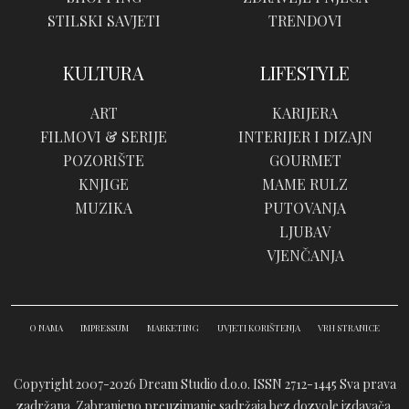
STILSKI SAVJETI
TRENDOVI
KULTURA
LIFESTYLE
ART
KARIJERA
FILMOVI & SERIJE
INTERIJER I DIZAJN
POZORIŠTE
GOURMET
KNJIGE
MAME RULZ
MUZIKA
PUTOVANJA
LJUBAV
VJENČANJA
O NAMA
IMPRESSUM
MARKETING
UVJETI KORIŠTENJA
VRH STRANICE
Copyright 2007-2026 Dream Studio d.o.o. ISSN 2712-1445
Sva prava
zadržana. Zabranjeno preuzimanje sadržaja bez dozvole izdavača.