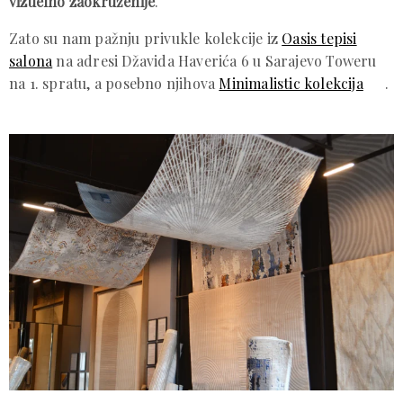
vizuelno zaokruženije
.
Zato su nam pažnju privukle kolekcije iz
Oasis tepisi
salona
na adresi Džavida Haverića 6 u Sarajevo Toweru
na 1. spratu, a posebno njihova
Minimalistic kolekcija
.