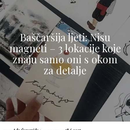
Baščaršija ljeti: Nisu
magneti – 3 lokacije koje
znaju samo oni s okom
za detalje