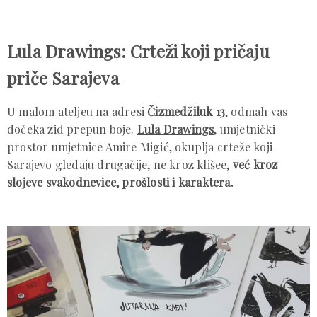
Lula Drawings: Crteži koji pričaju
priče Sarajeva
U malom ateljeu na adresi
Čizmedžiluk 13
, odmah vas
dočeka zid prepun boje.
Lula Drawings
, umjetnički
prostor umjetnice Amire Migić, okuplja crteže koji
Sarajevo gledaju drugačije, ne kroz klišee,
već kroz
slojeve svakodnevice, prošlosti i karaktera.