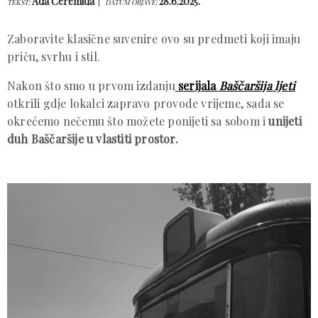
Ada Ćeremida
28.6.2025.
TEKST:
DATUM OBJAVE:
Zaboravite klasične suvenire ovo su predmeti koji imaju
priču, svrhu i stil.
Nakon što smo u prvom izdanju
serijala
Baščaršija ljeti
otkrili gdje lokalci zapravo provode vrijeme, sada se
okrećemo nečemu što možete ponijeti sa sobom i
unijeti
duh Baščaršije u vlastiti prostor.