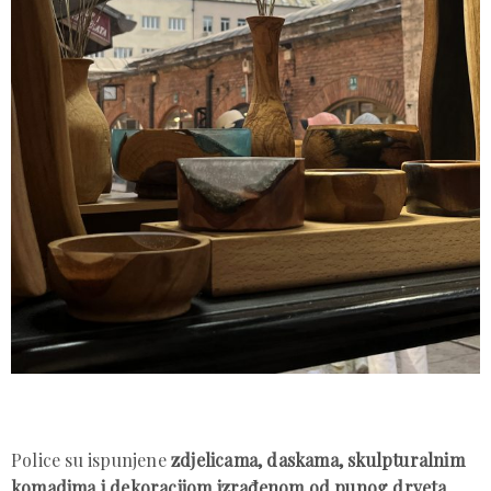
Police su ispunjene
zdjelicama, daskama, skulpturalnim
komadima i dekoracijom izrađenom od punog drveta.