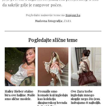
da sakrije gdje je razgovor počeo.
Pogledajte najnovije teme na
Bonjour.ba
Naslovna fotografija:
ZARA
Pogledajte slične teme
Hailey Bieber stalno
Pronašle smo
Ove Zara torbe
bira ove haljine. Našle
komade koji izgledaju
izgledaju mnogo
smo slične modele.
kao kolekcija
skuplje nego što jesu.
dizajnerskog brenda
Izdvajamo 8 najboljih.