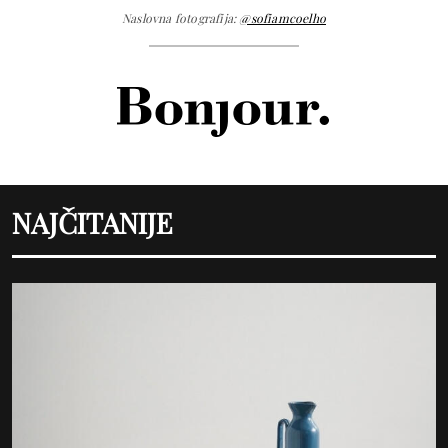
Naslovna fotografija:
@sofiamcoelho
NAJČITANIJE