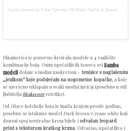
A post shared by Fitria Tjandra | All Black Outfits & Sneakers (@fitriatjandra)
Dizajnerica je ponovno kreirala modele u 4 različite
kombinacije boja. Osim upečatljivih tonova ovi
Samba
modeli
dolaze s malim zaokretom –
tenisice s naglašenim
„jezikom“ koje podsjećaju na nogometne kopačke
, a koje
se savršeno uklapaju u svaki modni izričaj (posebno u stil
ljubitelja
blokecore
estetike).
Od čitave kolekcije koja je izašla krajem prošle godine,
posebno se istaknuo model
Dark brown/Cream white
koji
donosi spoj neutralne krem bijele i
odvažan leopard
print s teksturom kratkog krzna
. Odvažno, upečatljivo i