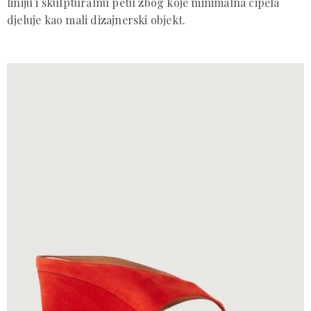
liniju i skulpturalnu petu zbog koje minimalna cipela
djeluje kao mali dizajnerski objekt.