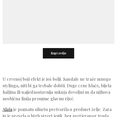
Kupi ovdje
U crvenoj boji efekt je još bolji. Sandale ne traže mnogo
stylinga, niti bi ga trebale dobiti. Duge crne hlače, bijela
haljina ili najjednostavnija suknja dovoljni su da njihova
neobična linija preuzme glavnu riječ.
Alaïa
je poznatu siluetu pretvorila u predmet želje. Zara
ju je prevela u high street jezik, bez pretjeranog truda