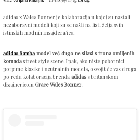
Arijana Bošnjak
25.1.2024.
TEKST:
DATUM OBJAVE:
adidas x Wales Bonner je kolaboracija u kojoj su nastali
nezaboravni modeli koji su se našli na listi želja svih
istinskih modnih insajdera/ica.
adidas Samba
model već dugo ne silazi s trona omiljenih
komada
street style scene. Ipak, ako niste pobornici
potpune klasike i neutralnih modela, osvojit će vas druga
po redu kolaboracija brenda
adidas
s britanskom
dizajnericom
Grace Wales Bonner
.