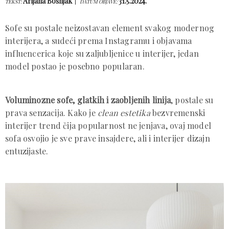
Arijana Bošnjak
31.5.2024.
TEKST:
DATUM OBJAVE:
Sofe su postale neizostavan element svakog modernog
interijera, a sudeći prema Instagramu i objavama
influencerica koje su zaljubljenice u interijer, jedan
model postao je posebno popularan.
Voluminozne sofe, glatkih i zaobljenih linija
, postale su
prava senzacija. Kako je
clean estetika
bezvremenski
interijer trend čija popularnost ne jenjava, ovaj model
sofa osvojio je sve prave insajdere, ali i interijer dizajn
entuzijaste.