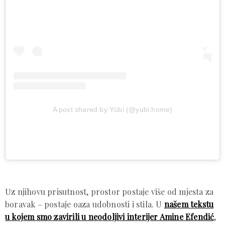
A post shared by Yūbi (@yubi.home)
Uz njihovu prisutnost, prostor postaje više od mjesta za
boravak – postaje oaza udobnosti i stila. U
našem tekstu
u kojem smo zavirili u neodoljivi interijer Amine Efendić
,