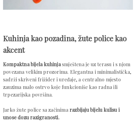
Kuhinja kao pozadina, žute police kao
akcent
Kompaktna bijela kuhinja
smještena je uz terasu i s njom
povezana velikim prozorima. Elegantna i minimalistička,
sadrži skriveni frižider i uređaje, a centralno mjesto
zauzima malo ostrvo koje funkcioniše kao radna ili
trpezarijska površina.
Jarko žute police sa začinima
razbijaju bijelu kulisu i
unose dozu razigranosti.