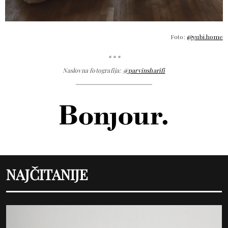
Foto:
@yubi.home
* * *
Naslovna fotografija:
@parvinsharifi
NAJČITANIJE