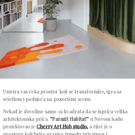
Unutra vas čeka prostor koji se transformiše, igra sa
svjetlom i podsjeća na pozorišnu scenu.
Nekad je dovoljno samo 39 kvadrata da se ispriča velika
arhitektonska priča.
“Parazit Habitat”
u Novom Sadu
projektovao je
Cherry Art Hub studio,
a riječ je o
prostoru koji briše granice između privatnog i