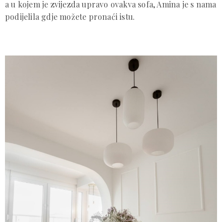
a u kojem je zvijezda upravo ovakva sofa, Amina je s nama
podijelila gdje možete pronaći istu.