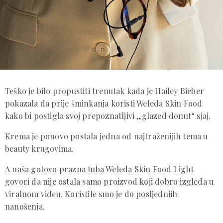
Teško je bilo propustiti trenutak kada je Hailey Bieber
pokazala da prije šminkanja koristi Weleda Skin Food
kako bi postigla svoj prepoznatljivi „glazed donut“ sjaj.
Krema je ponovo postala jedna od najtraženijih tema u
beauty krugovima.
A naša gotovo prazna tuba Weleda Skin Food Light
govori da nije ostala samo proizvod koji dobro izgleda u
viralnom videu. Koristile smo je do posljednjih
nanošenja.