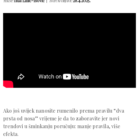
Ilda Lihić-Isović
28.4.2025.
TEKST:
DATUM OBJAVE:
Ako još uvijek nanosite rumenilo prema pravilu “dva
prsta od nosa” vrijeme je da to zaboravite jer novi
trendovi u šminkanju poručuju: manje pravila, više
efekta.