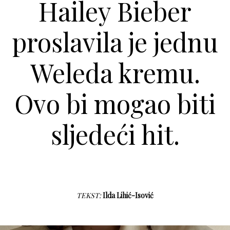
Hailey Bieber
proslavila je jednu
Weleda kremu.
Ovo bi mogao biti
sljedeći hit.
TEKST:
Ilda Lihić-Isović