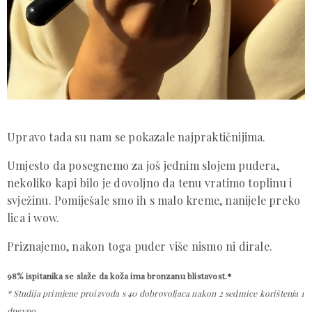
Upravo tada su nam se pokazale najpraktičnijima.
Umjesto da posegnemo za još jednim slojem pudera,
nekoliko kapi bilo je dovoljno da tenu vratimo toplinu i
svježinu. Pomiješale smo ih s malo kreme, nanijele preko
lica i wow.
Priznajemo, nakon toga puder više nismo ni dirale.
98% ispitanika se slaže da koža ima bronzanu blistavost.*
* Studija primjene proizvoda s 40 dobrovoljaca nakon 2 sedmice korištenja 1
dnevno.