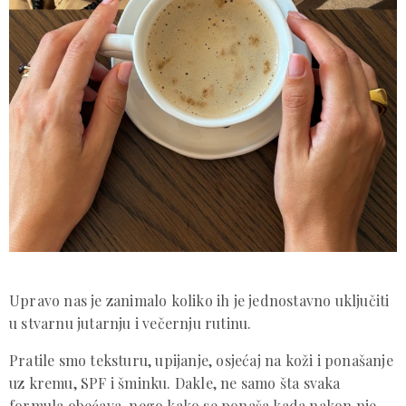
Upravo nas je zanimalo koliko ih je jednostavno uključiti
u stvarnu jutarnju i večernju rutinu.
Pratile smo teksturu, upijanje, osjećaj na koži i ponašanje
uz kremu, SPF i šminku. Dakle, ne samo šta svaka
formula obećava, nego kako se ponaša kada nakon nje