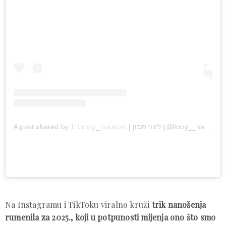
A post shared by 𝙻𝚒𝚗𝚘𝚢_𝚑𝚊𝚜𝚘𝚗 | לינוי חסון (@linoy__hasonn)
Na Instagramu i TikToku viralno kruži
trik nanošenja
rumenila za 2025., koji u potpunosti mijenja ono što smo