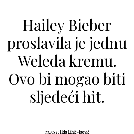
Hailey Bieber
proslavila je jednu
Weleda kremu.
Ovo bi mogao biti
sljedeći hit.
TEKST:
Ilda Lihić-Isović