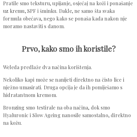
Pratile smo teksturu, upijanje, osjećaj na koži i ponašanje
uz kremu, SPF i šminku. Dakle, ne samo šta svaka
formula obećava, nego kako se ponaša kada nakon nje
moramo nastaviti s danom.
Prvo, kako smo ih koristile?
Weleda predlaže dva načina korištenja.
Nekoliko kapi može se nanijeti direktno na čisto lice i
nježno umasirati. Druga opcija je da ih pomiješamo s
hidratantnom kremom.
Bronzing smo testirale na oba načina, dok smo
Hyaluronic i Slow Ageing nanosile samostalno, direktno
na kožu.