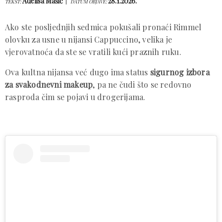
Adelisa Mašić
28.1.2026.
TEKST:
DATUM OBJAVE:
Ako ste posljednjih sedmica pokušali pronaći Rimmel
olovku za usne u nijansi Cappuccino, velika je
vjerovatnoća da ste se vratili kući praznih ruku.
Ova kultna nijansa već dugo ima status
sigurnog izbora
za svakodnevni makeup
, pa ne čudi što se redovno
rasproda čim se pojavi u drogerijama.