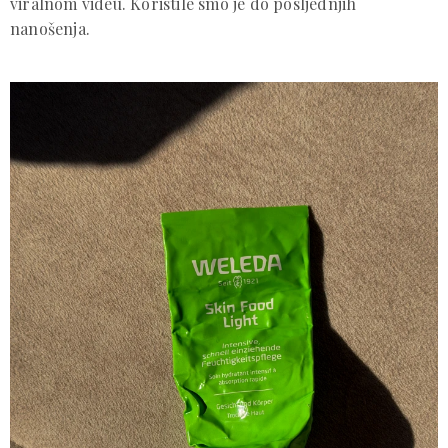
viralnom videu. Koristile smo je do posljednjih
nanošenja.