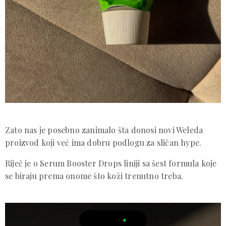
Zato nas je posebno zanimalo šta donosi novi Weleda
proizvod koji već ima dobru podlogu za sličan hype.
Riječ je o Serum Booster Drops liniji sa šest formula koje
se biraju prema onome što koži trenutno treba.