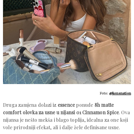
Foto:
@kensnation
Druga zamjena dolazi iz
essence
ponude
8h matte
comfort olovka za usne u nijansi 01 Cinnamon Spice
. Ova
nijansa je nešto mekša i blago toplija, idealna za one koji
vole prirodniji efekat, ali i dalje žele definisane usne.