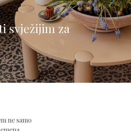
i svježijim za
jem ne samo
vremena.