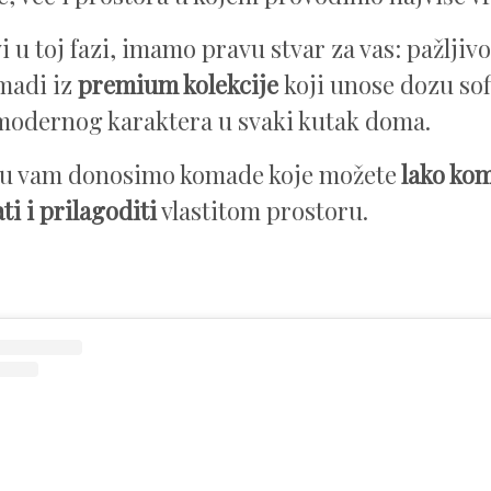
vi u toj fazi, imamo pravu stvar za vas: pažljiv
madi iz
premium kolekcije
koji unose dozu sof
 modernog karaktera u svaki kutak doma.
ku vam donosimo komade koje možete
lako kom
i i prilagoditi
vlastitom prostoru.