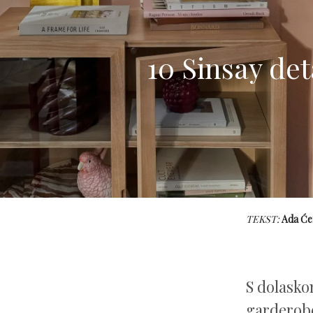
10 Sinsay det
TEKST:
Ada Će
S dolasko
garderobe