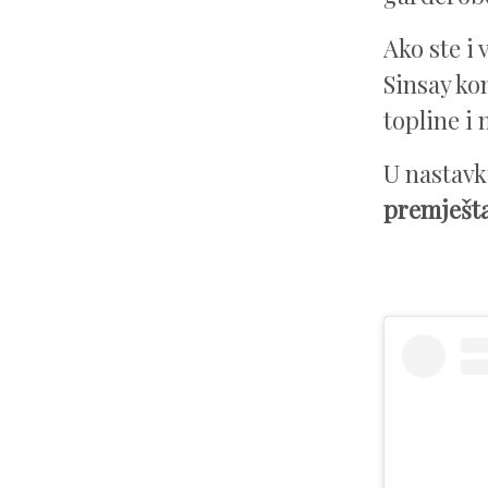
Ako ste i 
Sinsay ko
topline i
U nastav
premještat