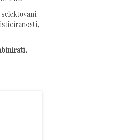
o selektovani
isticiranosti,
binirati,