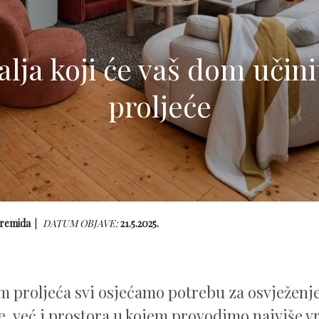
alja koji će vaš dom učinit
proljeće
remida
DATUM OBJAVE:
21.5.2025.
m proljeća svi osjećamo potrebu za osvježen
, već i prostora u kojem provodimo najviše 