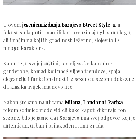
U ovom
jesenjem izdanju Sarajevo Street Style-a
, u
fokusu su kaputi i mantili koji preuzimaju glavnu ulogu,
ali i način na koji ih grad nosi: ležerno, slojevito i s
mnogo karaktera.
Kaput je, u svojoj suštini, temelj svake kapsulne
garderobe, komad koji nadživljava trendove, spaja
eleganciju i funkcionalnost i iz sezone u sezonu dokazuje
da klasika uvijek ima novo lice.
Nakon što smo na ulicama
Milana
,
Londona
i
Pariza
tokom sedmice mode vidjeli kako kaputi diktiraju ton
sezone, bilo je jasno da i Sarajevo ima svoj odgovor koji je
autentičan, urban i prilagođen ritmu grada.