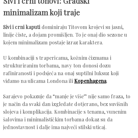
Sivi i crni tonovi: Gradski
minimalizam koji traje
Sivi i crni kaputi
dominiraju Titovom krojevi su jasni,
linije čiste, a dojam promišljen. To je onaj dio sezone u
kojem minimalizam postaje izraz karaktera.
U kombinaciji s trapericama, kožnim čizmama i
strukturiranim torbama, navy ton donosi dozu
rafiniranosti i podsjeća na onaj suptilni luksuz koji
viđamo na ulicama Londona ili
Kopenhagena
.
Sarajevo pokazuje da “manje je više” nije samo fraza, to
je način da svaki dan izgledate dotjerano, bez suvišnih
slojeva i komplikacija. Kombinacije s tenama, vunenim
šalovima i minimalističkim torbama dokaz su da
jednostavnost i dalje ima najveći stilski uticaj.