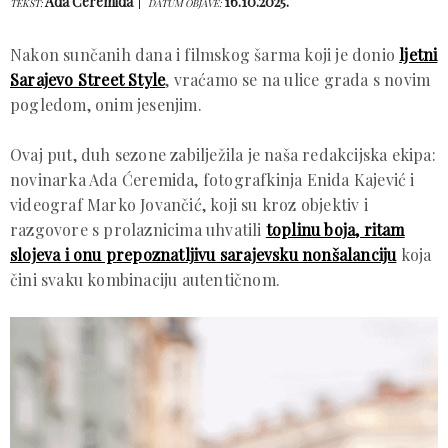
Ada Ćeremida
16.10.2025.
TEKST:
DATUM OBJAVE:
Nakon sunčanih dana i filmskog šarma koji je donio
ljetni
Sarajevo Street Style
, vraćamo se na ulice grada s novim
pogledom, onim jesenjim.
Ovaj put, duh sezone zabilježila je naša redakcijska ekipa:
novinarka Ada Ćeremida, fotografkinja Enida Kajević i
videograf Marko Jovančić, koji su kroz objektiv i
razgovore s prolaznicima uhvatili
toplinu boja, ritam
slojeva i onu prepoznatljivu sarajevsku nonšalanciju
koja
čini svaku kombinaciju autentičnom.