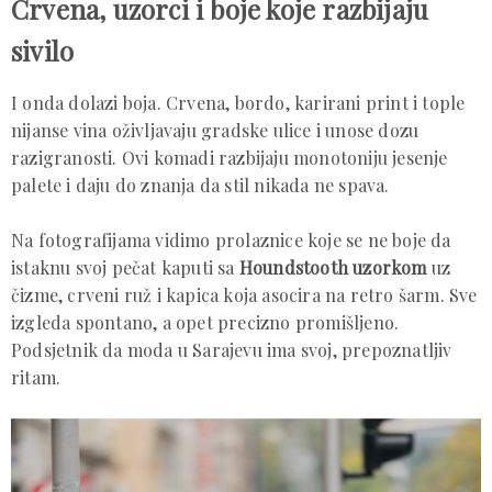
Crvena, uzorci i boje koje razbijaju
sivilo
I onda dolazi boja. Crvena, bordo, karirani print i tople
nijanse vina oživljavaju gradske ulice i unose dozu
razigranosti. Ovi komadi razbijaju monotoniju jesenje
palete i daju do znanja da stil nikada ne spava.
Na fotografijama vidimo prolaznice koje se ne boje da
istaknu svoj pečat kaputi sa
Houndstooth uzorkom
uz
čizme, crveni ruž i kapica koja asocira na retro šarm. Sve
izgleda spontano, a opet precizno promišljeno.
Podsjetnik da moda u Sarajevu ima svoj, prepoznatljiv
ritam.