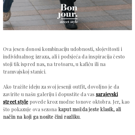
Ova jesen donosi kombinaciju udobnosti, slojevitosti i
individualnog izraza, ali i podsjeća da inspiracija često
stoji tik ispred nas, na trotoaru, u kafiću ili na
tramvajskoj stanici.
Ako tražite ideju za svoj jesenji outfit, dovoljno je da
zavirite u našu galeriju i dopustite da vas
sarajevski
street style
povede kroz modne tonove oktobra. Jer, kao
što pokazuje ova sezona
kaput možda jeste klasik, ali
način na koji ga nosite čini razliku
.