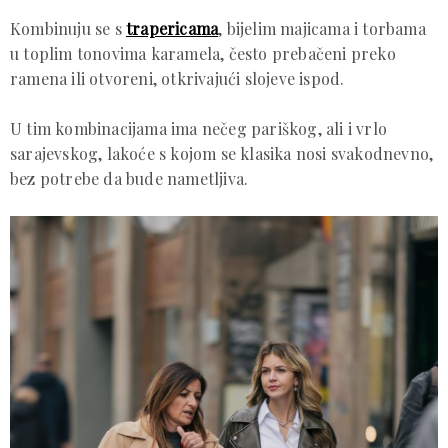
Kombinuju se s
trapericama
, bijelim majicama i torbama
u toplim tonovima karamela, često prebačeni preko
ramena ili otvoreni, otkrivajući slojeve ispod.
U tim kombinacijama ima nečeg pariškog, ali i vrlo
sarajevskog, lakoće s kojom se klasika nosi svakodnevno,
bez potrebe da bude nametljiva.