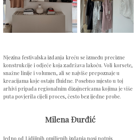
Njezina festivalska izdanja kreću se između precizne
konstrukcije i odjeće koja zadržava lakoću. Voli korsete,
snažne linije i volumen, ali se najviše prepoznaje u
kreacijama koje ostaju fluidne. Posebno mjesto u toj
arhivi pripada regionalnim dizajnericama kojima je više
puta povjerila cijeli proces, često bez ijedne probe.
Milena Đurđić
Jedno od Lidijinih omiljenih izdanja nosi potpis