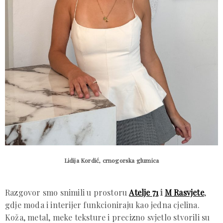
Lidija Kordić, crnogorska glumica
Razgovor smo snimili u prostoru
Atelje 71
i
M Rasvjete
,
gdje moda i interijer funkcioniraju kao jedna cjelina.
Koža, metal, meke teksture i precizno svjetlo stvorili su