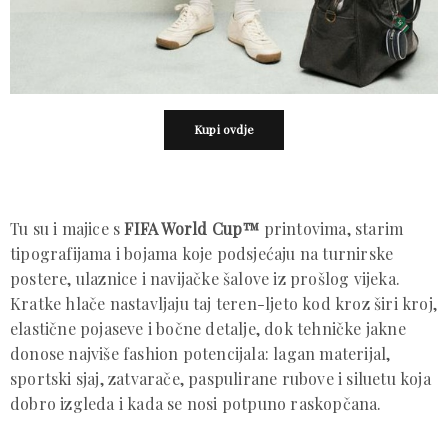
Kupi ovdje
Tu su i majice s
FIFA World Cup™
printovima, starim
tipografijama i bojama koje podsjećaju na turnirske
postere, ulaznice i navijačke šalove iz prošlog vijeka.
Kratke hlače nastavljaju taj teren-ljeto kod kroz širi kroj,
elastične pojaseve i bočne detalje, dok tehničke jakne
donose najviše fashion potencijala: lagan materijal,
sportski sjaj, zatvarače, paspulirane rubove i siluetu koja
dobro izgleda i kada se nosi potpuno raskopčana.