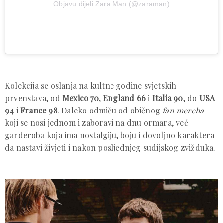
Objavu dijeli Zara Man (@zaraman)
Kolekcija se oslanja na kultne godine svjetskih
prvenstava, od
Mexico 70
,
England 66
i
Italia 90
, do
USA
94
i
France 98
. Daleko odmiču od običnog
fan mercha
koji se nosi jednom i zaboravi na dnu ormara, već
garderoba koja ima nostalgiju, boju i dovoljno karaktera
da nastavi živjeti i nakon posljednjeg sudijskog zvižduka.