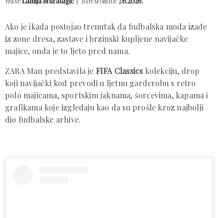
Lamija Muratagić
7.6.2026.
TEKST:
DATUM OBJAVE:
Ako je ikada postojao trenutak da fudbalska moda izađe
iz zone dresa, zastave i brzinski kupljene navijačke
majice, onda je to ljeto pred nama.
ZARA Man predstavila je
FIFA Classics
kolekciju, drop
koji navijački kod prevodi u ljetnu garderobu s retro
polo majicama, sportskim jaknama, šorcevima, kapama i
grafikama koje izgledaju kao da su prošle kroz najbolji
dio fudbalske arhive.