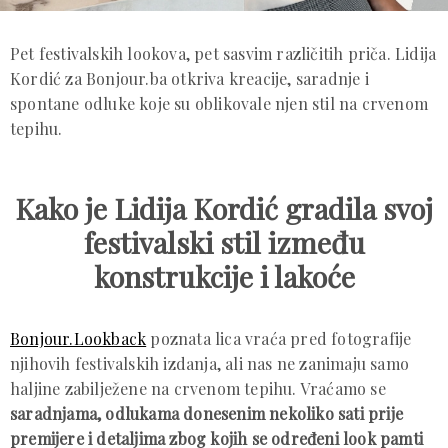
Pet festivalskih lookova, pet sasvim različitih priča. Lidija
Kordić za Bonjour.ba otkriva kreacije, saradnje i
spontane odluke koje su oblikovale njen stil na crvenom
tepihu.
Kako je Lidija Kordić gradila svoj
festivalski stil između
konstrukcije i lakoće
Bonjour.Lookback
poznata lica vraća pred fotografije
njihovih festivalskih izdanja, ali nas ne zanimaju samo
haljine zabilježene na crvenom tepihu. Vraćamo se
saradnjama, odlukama donesenim nekoliko sati prije
premijere i detaljima zbog kojih se određeni look pamti