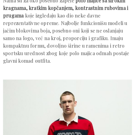
Nama su za oko posebno zapele
polo majice sa širokim
kragnama, kratkim kopčanjem, kontrastnim rubovima i
prugama
koje izgledaju kao dio neke davne
reprezentativne opreme. Najbolje funkcionišu modeli u
jačim blokovima boja, posebno oni koji se ne oslanjaju
samo na logo, već na kroj, proporciju i grafiku. Imaju
kompaktnu formu, dovoljno širine u ramenima i retro
sportsku urednost zbog koje polo majica odmah postaje
glavni komad outfita.