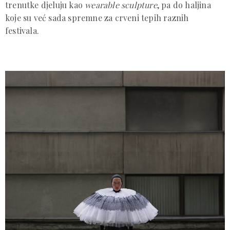
trenutke djeluju kao
wearable sculpture
, pa do haljina
koje su već sada spremne za crveni tepih raznih
festivala.