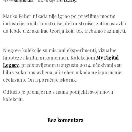
Bonjour.ba
6.12.2025.
TEKST:
DATUM OBJAVE:
Marko Feher nikada nije igrao po pravilima modne
industrije, on ih konstruiše, dekonstruiše, zatim ostavlja
da lebde u zraku kao teorija koju tek trebamo razumjeti.
Njegove kolekcije su misaoni eksperimenti, vizualne
hipoteze i kulturni komentari. Kolekcijom
My Digital
Legacy
, predstavljenom u augustu 2024. očekivanja su
bila visoko postavljena, ali Feher nikada ne isporučuje
očekivano. On isporučuje iskorak.
Odlučio je premijerno s nama podijeliti svoju novu
kolekciju.
Bez komentara