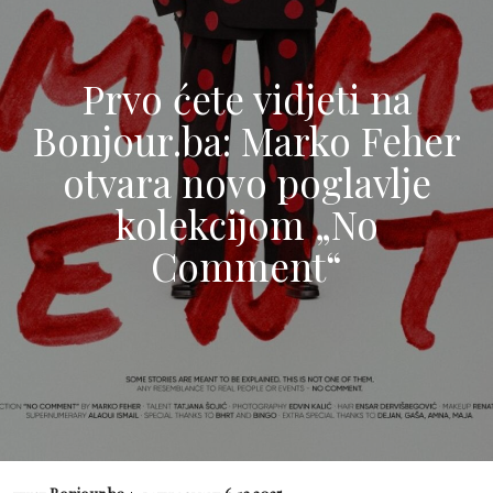
Prvo ćete vidjeti na
Bonjour.ba: Marko Feher
otvara novo poglavlje
kolekcijom „No
Comment“