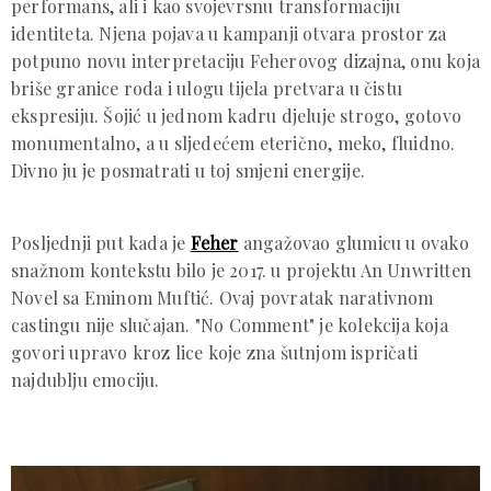
performans, ali i kao svojevrsnu transformaciju
identiteta. Njena pojava u kampanji otvara prostor za
potpuno novu interpretaciju Feherovog dizajna, onu koja
briše granice roda i ulogu tijela pretvara u čistu
ekspresiju. Šojić u jednom kadru djeluje strogo, gotovo
monumentalno, a u sljedećem eterično, meko, fluidno.
Divno ju je posmatrati u toj smjeni energije.
Posljednji put kada je
Feher
angažovao glumicu u ovako
snažnom kontekstu bilo je 2017. u projektu An Unwritten
Novel sa Eminom Muftić. Ovaj povratak narativnom
castingu nije slučajan. "No Comment" je kolekcija koja
govori upravo kroz lice koje zna šutnjom ispričati
najdublju emociju.