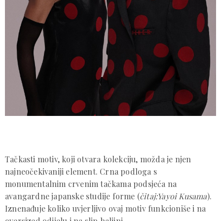
Tačkasti motiv, koji otvara kolekciju, možda je njen
najneočekivaniji element. Crna podloga s
monumentalnim crvenim tačkama podsjeća na
avangardne japanske studije forme (
čitaj:Yayoi Kusama
).
Iznenađuje koliko uvjerljivo ovaj motiv funkcioniše i na
oversized odijelu i na slip haljini.