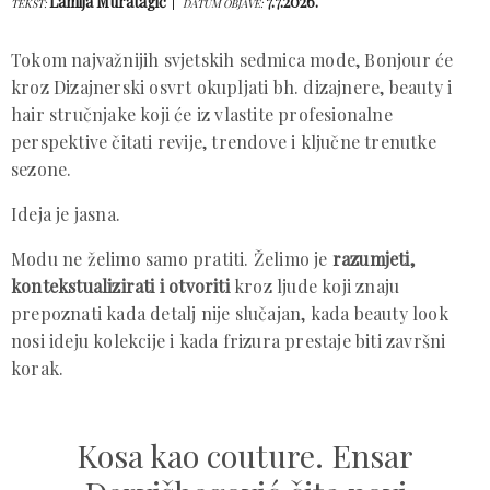
Lamija Muratagić
7.7.2026.
TEKST:
DATUM OBJAVE:
Tokom najvažnijih svjetskih sedmica mode, Bonjour će
kroz Dizajnerski osvrt okupljati bh. dizajnere, beauty i
hair stručnjake koji će iz vlastite profesionalne
perspektive čitati revije, trendove i ključne trenutke
sezone.
Ideja je jasna.
Modu ne želimo samo pratiti. Želimo je
razumjeti,
kontekstualizirati i otvoriti
kroz ljude koji znaju
prepoznati kada detalj nije slučajan, kada beauty look
nosi ideju kolekcije i kada frizura prestaje biti završni
korak.
Kosa kao couture. Ensar