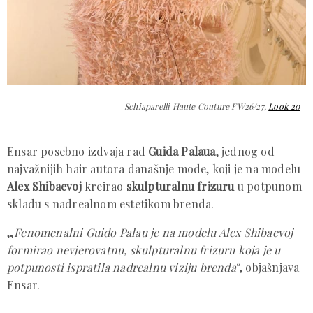
Schiaparelli Haute Couture FW26/27,
Look 20
Ensar posebno izdvaja rad
Guida Palaua
, jednog od
najvažnijih hair autora današnje mode, koji je na modelu
Alex Shibaevoj
kreirao
skulpturalnu frizuru
u potpunom
skladu s nadrealnom estetikom brenda.
„
Fenomenalni Guido Palau je na modelu Alex Shibaevoj
formirao nevjerovatnu, skulpturalnu frizuru koja je u
potpunosti ispratila nadrealnu viziju brenda
“, objašnjava
Ensar.