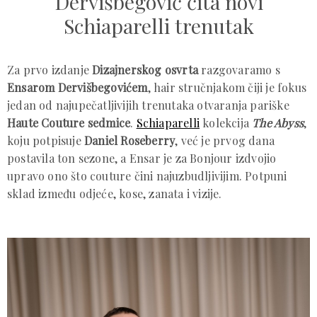
Dervišbegović čita novi
Schiaparelli trenutak
Za prvo izdanje
Dizajnerskog osvrta
razgovaramo s
Ensarom Dervišbegovićem
, hair stručnjakom čiji je fokus
jedan od najupečatljivijih trenutaka otvaranja pariške
Haute Couture sedmice
.
Schiaparelli
kolekcija
The Abyss
,
koju potpisuje
Daniel Roseberry
, već je prvog dana
postavila ton sezone, a Ensar je za Bonjour izdvojio
upravo ono što couture čini najuzbudljivijim. Potpuni
sklad između odjeće, kose, zanata i vizije.