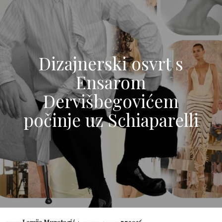
Dizajnerski osvrt s
Ensarom
Dervišbegovićem
počinje uz Schiaparelli