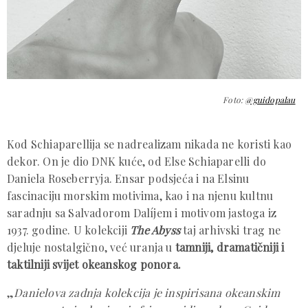
Foto:
@guidopalau
Kod Schiaparellija se nadrealizam nikada ne koristi kao
dekor. On je dio DNK kuće, od Else Schiaparelli do
Daniela Roseberryja. Ensar podsjeća i na Elsinu
fascinaciju morskim motivima, kao i na njenu kultnu
saradnju sa Salvadorom Dalíjem i motivom jastoga iz
1937. godine. U kolekciji
The Abyss
taj arhivski trag ne
djeluje nostalgično, već uranja u
tamniji, dramatičniji i
taktilniji svijet okeanskog ponora.
„
Danielova zadnja kolekcija je inspirisana okeanskim