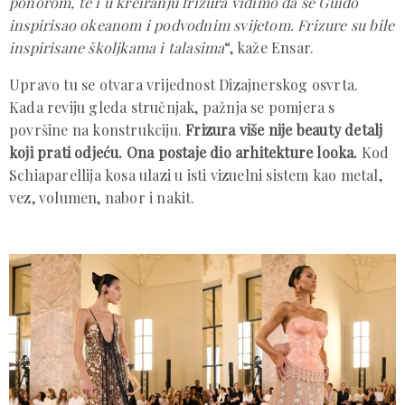
ponorom, te i u kreiranju frizura vidimo da se Guido
inspirisao okeanom i podvodnim svijetom. Frizure su bile
inspirisane školjkama i talasima
“, kaže Ensar.
Upravo tu se otvara vrijednost Dizajnerskog osvrta.
Kada reviju gleda stručnjak, pažnja se pomjera s
površine na konstrukciju.
Frizura više nije beauty detalj
koji prati odjeću. Ona postaje dio arhitekture looka.
Kod
Schiaparellija kosa ulazi u isti vizuelni sistem kao metal,
vez, volumen, nabor i nakit.