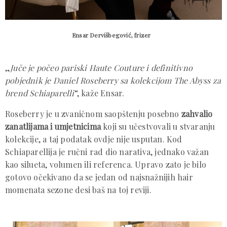
Ensar Dervišbegović, frizer
„
Juče je počeo pariski Haute Couture i definitivno
pobjednik je Daniel Roseberry sa kolekcijom The Abyss za
brend Schiaparelli
“, kaže Ensar.
Roseberry je u zvaničnom saopštenju posebno
zahvalio
zanatlijama i umjetnicima
koji su učestvovali u stvaranju
kolekcije, a taj podatak ovdje nije usputan. Kod
Schiaparellija je ručni rad dio narativa, jednako važan
kao silueta, volumen ili referenca. Upravo zato je bilo
gotovo očekivano da se jedan od najsnažnijih hair
momenata sezone desi baš na toj reviji.