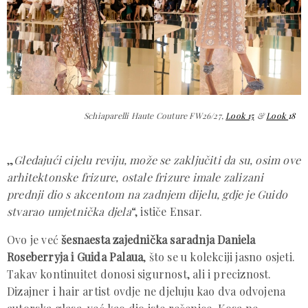
Schiaparelli Haute Couture FW26/27,
Look 15
&
Look
18
„
Gledajući cijelu reviju, može se zaključiti da su, osim ove
arhitektonske frizure, ostale frizure imale zalizani
prednji dio s akcentom na zadnjem dijelu, gdje je Guido
stvarao umjetnička djela
“, ističe Ensar.
Ovo je već
šesnaesta zajednička saradnja Daniela
Roseberryja i Guida Palaua
, što se u kolekciji jasno osjeti.
Takav kontinuitet donosi sigurnost, ali i preciznost.
Dizajner i hair artist ovdje ne djeluju kao dva odvojena