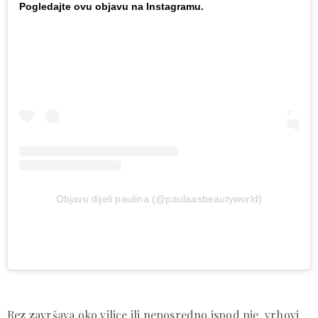
Pogledajte ovu objavu na Instagramu.
Objavu dijeli paulina (@paulaasbeautyworld)
Rez završava oko vilice ili neposredno ispod nje, vrhovi