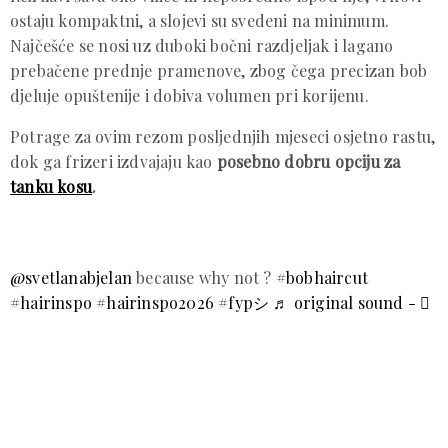
ostaju kompaktni, a slojevi su svedeni na minimum.
Najčešće se nosi uz duboki bočni razdjeljak i lagano
prebačene prednje pramenove, zbog čega precizan bob
djeluje opuštenije i dobiva volumen pri korijenu.
Potrage za ovim rezom posljednjih mjeseci osjetno rastu,
dok ga frizeri izdvajaju kao
posebno dobru opciju za
tanku kosu
.
@svetlanabjelan
because why not ?
#bobhaircut
#hairinspo
#hairinspo2026
#fypシ
♬ original sound - ⃟