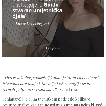
„
Ovo je također pokazatelj koliko je bitno da dizajner i
frizer zajedno imaju istu viziju i istu energiju da bi
stvorili potpuno savršen sklad
“, ističe Ensar.
Schiaparelli je ovim trenutkom podsjetio koliko je
couture snažan kada se
ne oslanja samo na spektakl, već