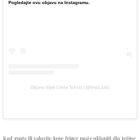
Pogledajte ovu objavu na Instagramu.
Objavu dijeli Linda Schulz (@linda.sza)
Kod guste ili valovite kose frizer može ukloniti dio težine