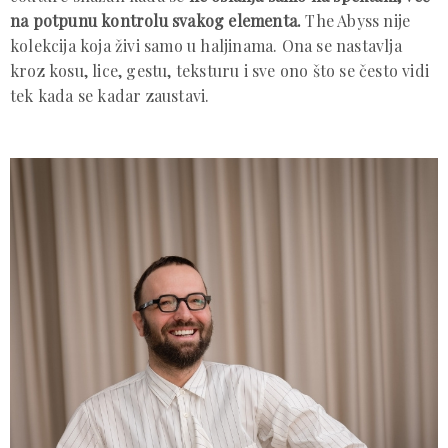
na potpunu kontrolu svakog elementa.
The Abyss nije
kolekcija koja živi samo u haljinama. Ona se nastavlja
kroz kosu, lice, gestu, teksturu i sve ono što se često vidi
tek kada se kadar zaustavi.