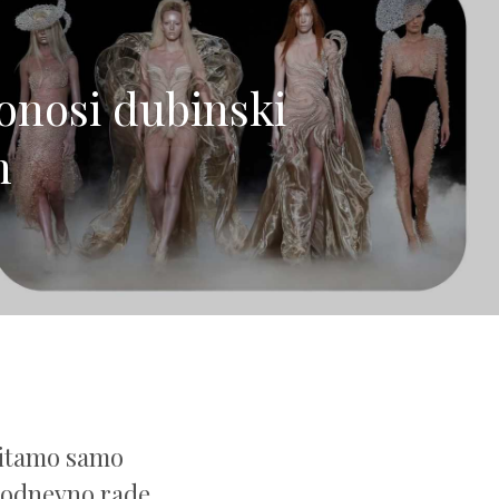
onosi dubinski
n
 čitamo samo
akodnevno rade