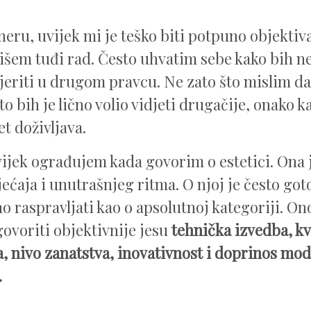
neru, uvijek mi je teško biti potpuno objektiv
šem tuđi rad. Često uhvatim sebe kako bih ne
jeriti u drugom pravcu. Ne zato što mislim da
to bih je lično volio vidjeti drugačije, onako k
et doživljava.
vijek ograđujem kada govorim o estetici. Ona j
jećaja i unutrašnjeg ritma. O njoj je često got
o raspravljati kao o apsolutnoj kategoriji. O
voriti objektivnije jesu
tehnička izvedba, kv
a, nivo zanatstva, inovativnost i doprinos mod
.