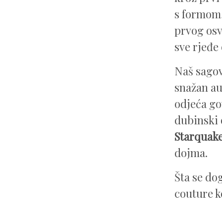
s formom,
prvog osv
sve rjeđe
Naš sago
snažan au
odjeća go
dubinski 
Starquak
dojma.
Šta se do
couture k