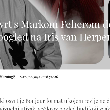
svrt s Markom Feherom d
pogled na Iris van Herpe
 Muratagić
DATUM OBJAVE:
8.7.2026.
ki osvrt je Bonjour format u kojem revije ne
 vizuelni utisak, već kroz pogled ljudi koji sv