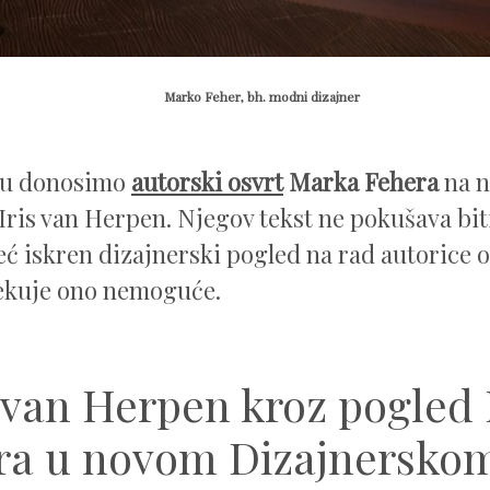
Marko Feher, bh. modni dizajner
ku donosimo
autorski osvrt
Marka Fehera
na n
 Iris van Herpen. Njegov tekst ne pokušava bit
već iskren dizajnerski pogled na rad autorice o
ekuje ono nemoguće.
s van Herpen kroz pogled
ra u novom Dizajnerskom