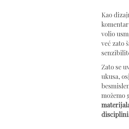
Kao dizaj
komentari
volio usm
već zato š
senzibilit
Zato se u
ukusa, os
besmislen
možemo go
materijal
disciplini