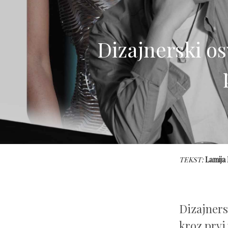
Dizajnerski o
TEKST:
Lamija
Dizajners
kroz prvi