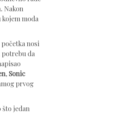
m. Nakon
 u kojem moda
d početka nosi
u potrebu da
napisao
en
,
Sonic
 samog prvog
 što jedan