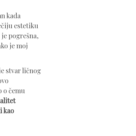
an kada
čiju estetiku
 je pogrešna,
ako je moj
e stvar ličnog
ovo
no o čemu
alitet
i kao