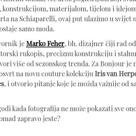
 konstrukcijom, materijalom, tijelom i idejo
rta na Schiaparelli, ovaj put ulazimo u svijet
 ostaje samo moda.
vornik je
Marko Feher
, bh. dizajner čiji rad o
torski rukopis, preciznu konstrukciju i staln
vori više od sezonskog trenda. Za Bonjour je 
osvrt na novu couture kolekciju
Iris van Herp
es
, i otvorio pitanje koje je možda važnije od
godi kada fotografija ne može pokazati sve ono
omad zapravo jeste?