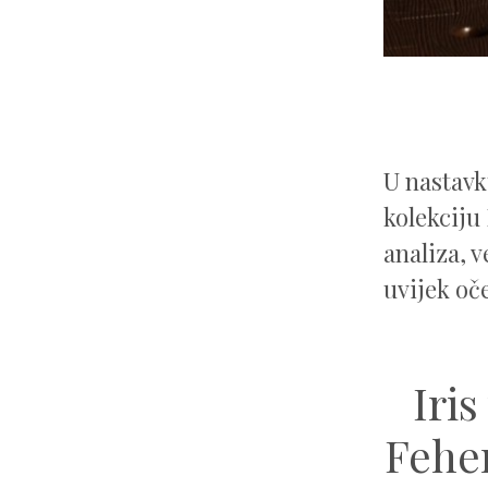
U nastav
kolekciju
analiza, 
uvijek oč
Iri
Fehe