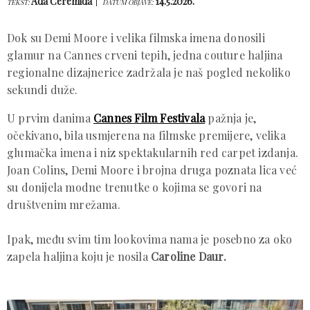
Ada Ćeremida
14.5.2026.
TEKST:
DATUM OBJAVE:
Dok su Demi Moore i velika filmska imena donosili
glamur na Cannes crveni tepih, jedna couture haljina
regionalne dizajnerice zadržala je naš pogled nekoliko
sekundi duže.
U prvim danima
Cannes Film Festivala
pažnja je,
očekivano, bila usmjerena na filmske premijere, velika
glumačka imena i niz spektakularnih red carpet izdanja.
Joan Colins, Demi Moore i brojna druga poznata lica već
su donijela modne trenutke o kojima se govori na
društvenim mrežama.
Ipak, među svim tim lookovima nama je posebno za oko
zapela haljina koju je nosila
Caroline Daur.