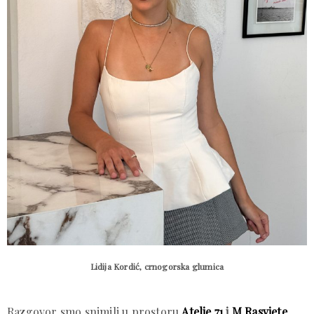
Lidija Kordić, crnogorska glumica
Razgovor smo snimili u prostoru
Atelje 71
i
M Rasvjete
,