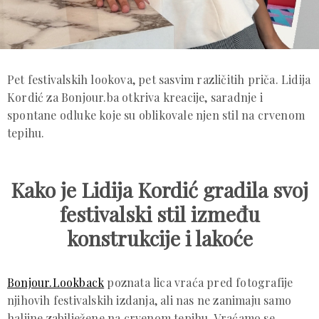
Pet festivalskih lookova, pet sasvim različitih priča. Lidija
Kordić za Bonjour.ba otkriva kreacije, saradnje i
spontane odluke koje su oblikovale njen stil na crvenom
tepihu.
Kako je Lidija Kordić gradila svoj
festivalski stil između
konstrukcije i lakoće
Bonjour.Lookback
poznata lica vraća pred fotografije
njihovih festivalskih izdanja, ali nas ne zanimaju samo
haljine zabilježene na crvenom tepihu. Vraćamo se