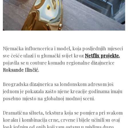
Njemačka influencerica i model, koja posljednjih mjeseci
sve češće ulazi i u glumački svijet kroz
Netflix projekte
,
pojavila se u couture komadu regionalne dizajnerice
Roksande Ilinčić.
Beogradska dizajnerica sa londonskom adresom još
jednom je pokazala zašto njene kreacije godinama imaju
posebno mjesto na globalnoj modnoj sceni.
Dramatična silueta, tekstura koja se pomjera pri svakom
koraku i kombinacija crne, crvene i bijele učinili su ovaj
look jednim od onih koji vam ostanu u mislima dugo