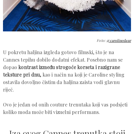
Foto:
@carolinedaur
U pokretu haljina izgleda gotovo filmski, što je na
Cannes tepihu dobilo dodatni efekat. Posebno nam se
dopao
kontrast između strogoće korseta i razigrane
teksture pri dnu,
kao i način na koji je Caroline styling
ostavila dovoljno čistim da haljina zaista vodi glavnu
riječ.
Ovo je jedan od onih couture trenutaka koji vas podsjeti
koliko moda može biti vizuelni performans.
Iza ovog Cannes trenutka stoji