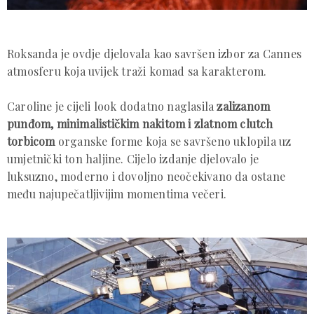
Roksanda je ovdje djelovala kao savršen izbor za Cannes
atmosferu koja uvijek traži komad sa karakterom.
Caroline je cijeli look dodatno naglasila
zalizanom
punđom, minimalističkim nakitom i zlatnom clutch
torbicom
organske forme koja se savršeno uklopila uz
umjetnički ton haljine. Cijelo izdanje djelovalo je
luksuzno, moderno i dovoljno neočekivano da ostane
među najupečatljivijim momentima večeri.